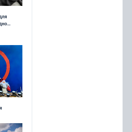
для
дно
ок —
ять
 и без
я
дня
 мира