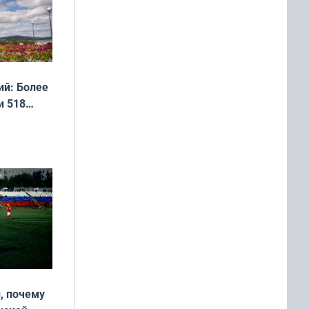
й: Более
и 518
, почему