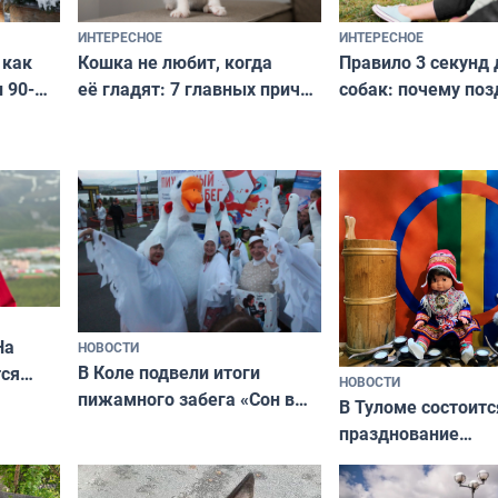
ИНТЕРЕСНОЕ
ИНТЕРЕСНОЕ
Кошка не любит, когда
Правило 3 секунд 
 как
её гладят: 7 главных причин
собак: почему поз
 90-
и как исправить — как найти
ругать за проступ
подход даже к самому
научитесь объясн
о без
независимому питомцу
питомцу всё сразу
криков
На
НОВОСТИ
В Коле подвели итоги
ся
НОВОСТИ
пижамного забега «Сон в
годно,
В Туломе состоитс
Олимпийскую ночь»
празднование
Международного 
коренных народов