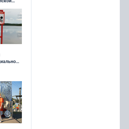
нской
у остался
:
циально
ся
мах