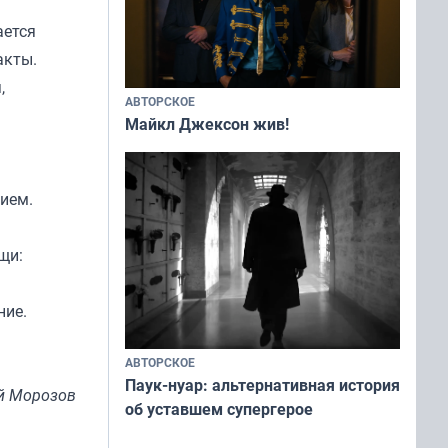
ается
акты.
,
АВТОРСКОЕ
Майкл Джексон жив!
нием.
щи:
ние.
АВТОРСКОЕ
Паук-нуар: альтернативная история
й Морозов
об уставшем супергерое