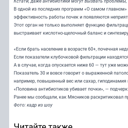
Кстати, даже антибиотики могут вызвать проблемы, 
В одной из последних программ «О самом главном»
эффективность работы почек и появляются неприят
Этот орган не только выполняет функцию фильтрации
выстраивает кислотно-щелочный баланс и синтезиру
«Если брать население в возрасте 60+, почечная не
Если показатели клубочковой фильтрации находятся
А в случае, когда опускается ниже 60 — тут уже мо
Показатель 30 и вовсе говорит о выраженной патоло
например, повышенный вес или сахар, гиподинамия 
«Половина антибиотиков убивает почки», — подчерк
Ранее мы
сообщали
, как Мясников раскритиковал 
Фото: кадр из шоу
Читайте также