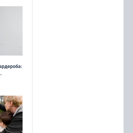
ардероба:
ды — как
о
ой сезон