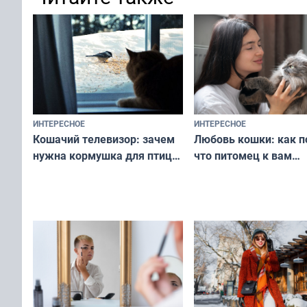
ИНТЕРЕСНОЕ
ИНТЕРЕСНОЕ
Любовь кошки: как п
Кошачий телевизор: зачем
что питомец к вам
нужна кормушка для птиц
не равнодушен — про
за окном — простое
вашу с ним связь
решение от скуки и стресса
у питомца