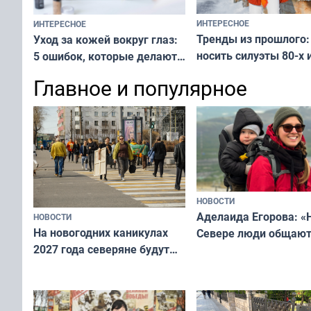
ИНТЕРЕСНОЕ
ИНТЕРЕСНОЕ
Тренды из прошлого:
Уход за кожей вокруг глаз:
носить силуэты 80-х и
5 ошибок, которые делают
х — как выглядеть
все — как исправить
Главное и популярное
современно и стильн
и вернуть свежий взгляд
переплат
без дорогих средств
НОВОСТИ
Аделаида Егорова: «
НОВОСТИ
На новогодних каникулах
Севере люди общают
2027 года северяне будут
не потому, что это вы
отдыхать 11 дней
а потому что
ты им интересен»