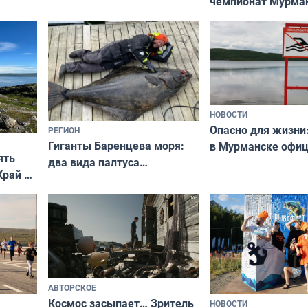
чемпионат Мурма
выходные
области по футбол
фильме
незамеченным
НОВОСТИ
Опасно для жизни
РЕГИОН
Гиганты Баренцева моря:
в Мурманске офи
ять
два вида палтуса
запретили купать
Край у
и их рекордные трофеи
в городских водоё
отогид
гу»
АВТОРСКОЕ
Космос засыпает… Зритель
НОВОСТИ