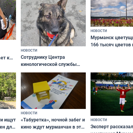
НОВОСТИ
Мурманск цветущи
166 тысяч цветов 
НОВОСТИ
вазонов
Сотруднику Центра
ет к
кинологической службы
ожников
ищут новый дом
НОВОСТИ
ти ищут
«Табуретка», ночной забег и
НОВОСТИ
Эксперт рассказал
ен для
кино ждут мурманчан в эти