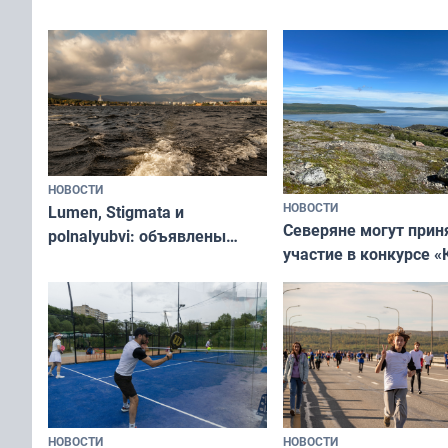
съёмок в
край в рамках проекта
короткометражном 
«Туризм для своих»
НОВОСТИ
НОВОСТИ
Lumen, Stigmata и
Северяне могут прин
polnalyubvi: объявлены
участие в конкурсе «
хедлайнеры фестиваля
северной границы: ф
«Имандра» в 2026 года
по Печенгскому окру
НОВОСТИ
НОВОСТИ