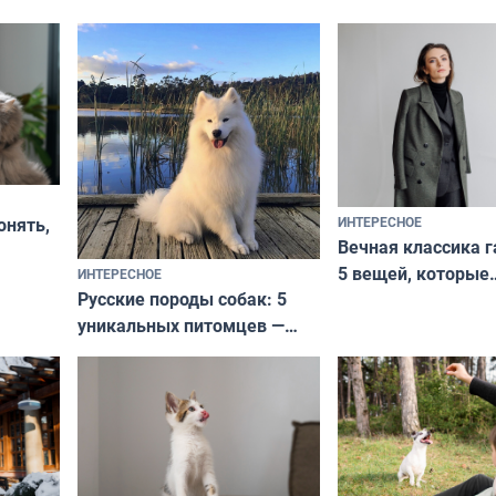
ИНТЕРЕСНОЕ
онять,
Вечная классика г
5 вещей, которые
ИНТЕРЕСНОЕ
верьте
Русские породы собак: 5
не выходят из мо
уникальных питомцев —
выглядеть стильн
национальные сокровища
и актуально в люб
с удивительной историей
и характером