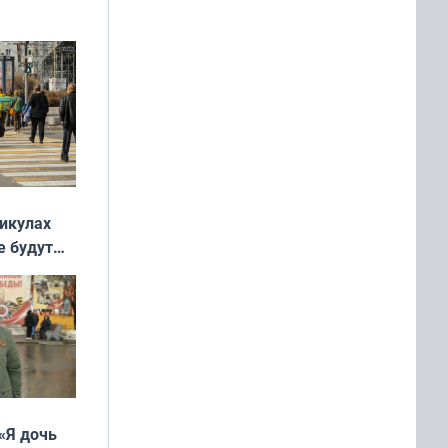
ять
 и без
никулах
е будут
«Я дочь