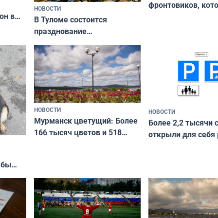
фронтовиков, кот
НОВОСТИ
он в
приехали осваива
В Туломе состоится
празднование
Международного дня
коренных народов мира
НОВОСТИ
НОВОСТИ
Мурманск цветущий: Более
Более 2,2 тысячи 
166 тысяч цветов и 518
открыли для себя
вазонов
край в рамках про
«Туризм для своих
жбы