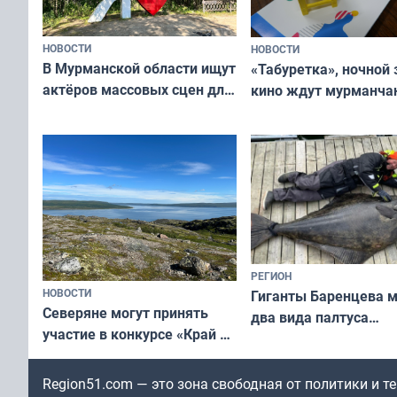
НОВОСТИ
НОВОСТИ
В Мурманской области ищут
«Табуретка», ночной 
актёров массовых сцен для
кино ждут мурманчан
съёмок в
выходные
короткометражном фильме
РЕГИОН
НОВОСТИ
Гиганты Баренцева м
Северяне могут принять
два вида палтуса
участие в конкурсе «Край у
и их рекордные троф
северной границы: фотогид
по Печенгскому округу»
Region51.com — это зона свободная от политики и 