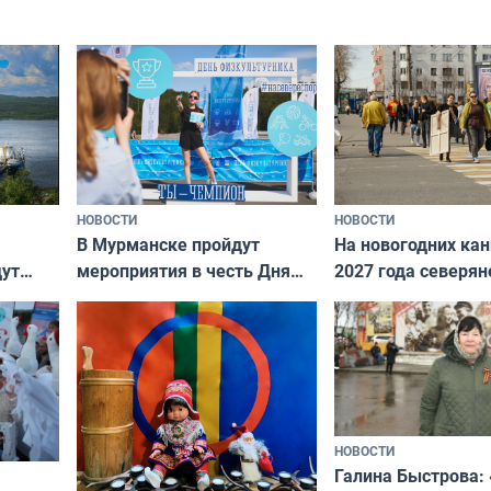
подход даже к самому
научитесь объясн
о без
независимому питомцу
питомцу всё сразу
криков
НОВОСТИ
НОВОСТИ
В Мурманске пройдут
На новогодних ка
дут
мероприятия в честь Дня
2027 года северян
ходные
физкультурника
отдыхать 11 дней
НОВОСТИ
Галина Быстрова: 