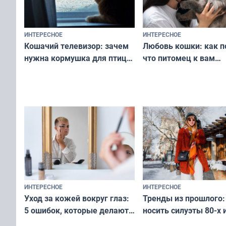
ИНТЕРЕСНОЕ
ИНТЕРЕСНОЕ
Любовь кошки: как п
Кошачий телевизор: зачем
что питомец к вам
нужна кормушка для птиц
не равнодушен — про
за окном — простое
вашу с ним связь
решение от скуки и стресса
у питомца
ИНТЕРЕСНОЕ
ИНТЕРЕСНОЕ
Тренды из прошлого:
Уход за кожей вокруг глаз:
носить силуэты 80-х и
5 ошибок, которые делают
х — как выглядеть
все — как исправить