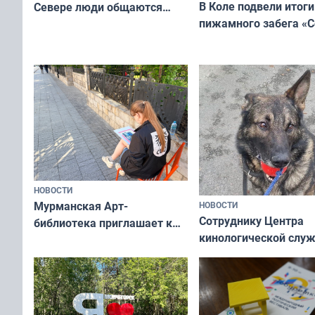
В Коле подвели итоги
Севере люди общаются
пижамного забега «С
не потому, что это выгодно,
Олимпийскую ночь»
а потому что
ты им интересен»
НОВОСТИ
Мурманская Арт-
НОВОСТИ
Сотруднику Центра
библиотека приглашает к
кинологической слу
сотрудничеству художников
ищут новый дом
и фотографов