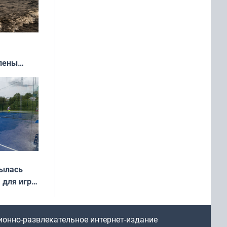
влены
иваля
года
рылась
 для игры
ионно-развлекательное интернет-издание