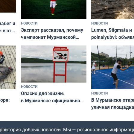
забег и
НОВОСТИ
НОВОСТИ
Эксперт рассказал, почему
Lumen, Stigmata и
 в эти
чемпионат Мурманской
polnalyubvi: объя
области по футболу остался
хедлайнеры фест
незамеченным
«Имандра» в 2026 
НОВОСТИ
Опасно для жизни:
НОВОСТИ
оря:
В Мурманске отк
в Мурманске официально
уличная площадка
запретили купаться
еи
в падел
в городских водоёмах
территория добрых новостей. Мы — региональное информац