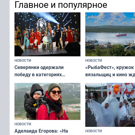
Главное и популярное
современно и стильн
и вернуть свежий взгляд
переплат
без дорогих средств
НОВОСТИ
НОВОСТИ
«РыбаФест», кружок
Северянки одержали
вязальщиц и кино ж
победу в категориях
мурманчан в эти вы
всероссийского конкурса
«Мисс и Миссис Великая
Русь»
НОВОСТИ
Аделаида Егорова: «На
НОВОСТИ