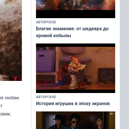
АВТОРСКОЕ
Благие знамения: от шедевра до
хромой кобылы
АВТОРСКОЕ
мя любви.
История игрушек в эпоху экранов
ет
овии,