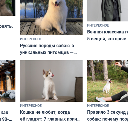
ИНТЕРЕСНОЕ
онять,
Вечная классика г
5 вещей, которые
ИНТЕРЕСНОЕ
верьте
Русские породы собак: 5
не выходят из мо
уникальных питомцев —
выглядеть стильн
национальные сокровища
и актуально в люб
с удивительной историей
и характером
ИНТЕРЕСНОЕ
ИНТЕРЕСНОЕ
Кошка не любит, когда
Правило 3 секунд 
 как
её гладят: 7 главных причин
собак: почему поз
 90-
и как исправить — как найти
ругать за проступ