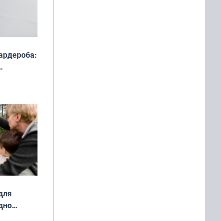
ардероба:
ды — как
о
ой сезон
для
дно
ок —