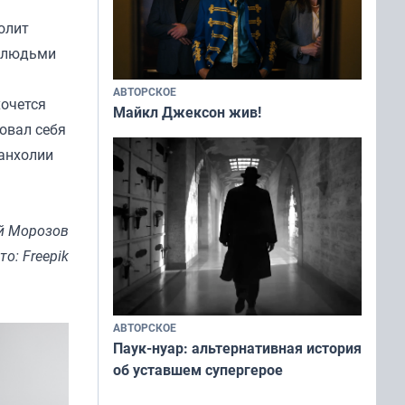
олит
и людьми
АВТОРСКОЕ
хочется
Майкл Джексон жив!
вовал себя
анхолии
й Морозов
то: Freepik
АВТОРСКОЕ
Паук-нуар: альтернативная история
об уставшем супергерое