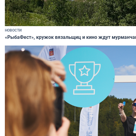
НОВОСТИ
«РыбаФест», кружок вязальщиц и кино ждут мурманча