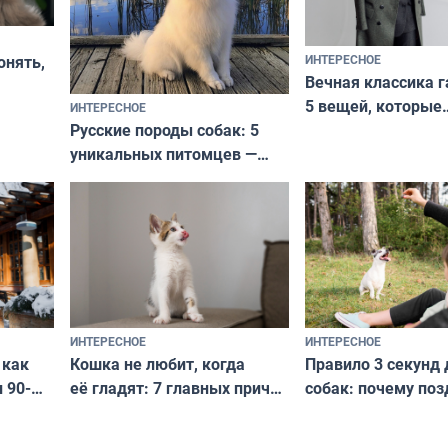
ИНТЕРЕСНОЕ
онять,
Вечная классика г
5 вещей, которые
ИНТЕРЕСНОЕ
верьте
Русские породы собак: 5
не выходят из мо
уникальных питомцев —
выглядеть стильн
национальные сокровища
и актуально в люб
с удивительной историей
и характером
ИНТЕРЕСНОЕ
ИНТЕРЕСНОЕ
Кошка не любит, когда
Правило 3 секунд 
 как
её гладят: 7 главных причин
собак: почему поз
 90-
и как исправить — как найти
ругать за проступ
подход даже к самому
научитесь объясн
о без