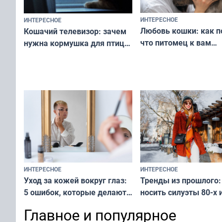
ИНТЕРЕСНОЕ
ИНТЕРЕСНОЕ
Любовь кошки: как п
Кошачий телевизор: зачем
что питомец к вам
нужна кормушка для птиц
не равнодушен — про
за окном — простое
вашу с ним связь
решение от скуки и стресса
у питомца
ИНТЕРЕСНОЕ
ИНТЕРЕСНОЕ
Тренды из прошлого:
Уход за кожей вокруг глаз:
носить силуэты 80-х и
5 ошибок, которые делают
х — как выглядеть
все — как исправить
Главное и популярное
современно и стильн
и вернуть свежий взгляд