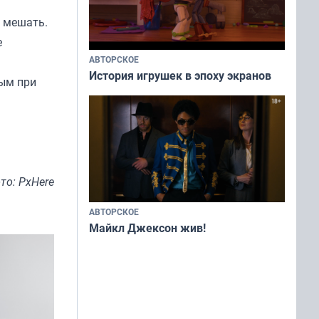
у мешать.
е
АВТОРСКОЕ
История игрушек в эпоху экранов
ным при
то: PxHere
АВТОРСКОЕ
Майкл Джексон жив!