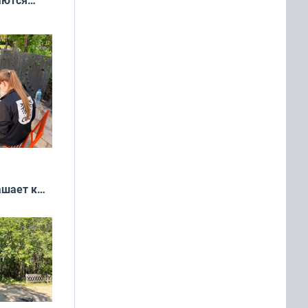
 выгодно,
ашает к
удожников