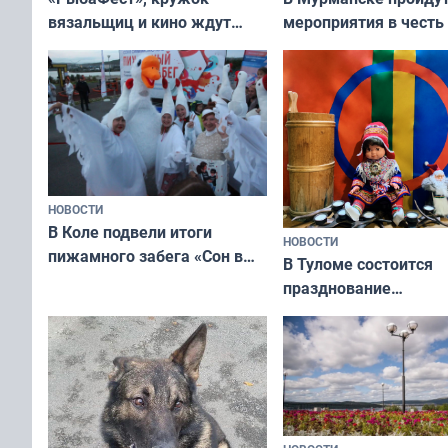
вязальщиц и кино ждут
мероприятия в честь
мурманчан в эти выходные
физкультурника
НОВОСТИ
В Коле подвели итоги
НОВОСТИ
пижамного забега «Сон в
В Туломе состоится
Олимпийскую ночь»
празднование
Международного дн
коренных народов м