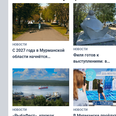
переплат
без дорогих средств
НОВОСТИ
НОВОСТИ
С 2027 года в Мурманской
Филя готов к
области начнётся
выступлениям: в
вакцинация детей и
мурманском океана
подростков от ВПЧ
рассказали о состоя
тюленей
НОВОСТИ
НОВОСТИ
«РыбаФест», кружок
В Мурманске пройду