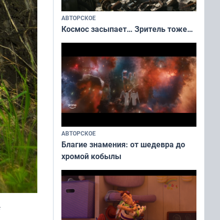
АВТОРСКОЕ
Космос засыпает… Зритель тоже…
АВТОРСКОЕ
Благие знамения: от шедевра до
хромой кобылы
с