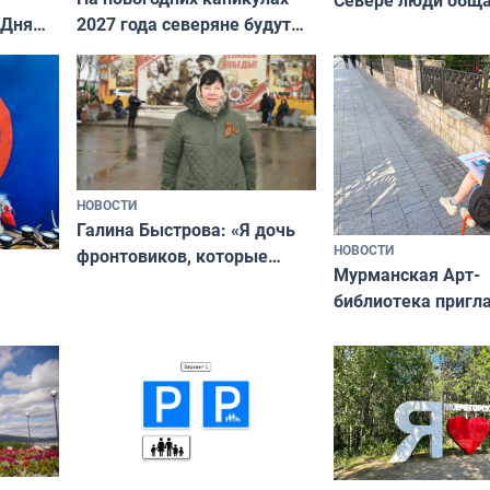
 Дня
2027 года северяне будут
не потому, что это
отдыхать 11 дней
а потому что
ты им интересен»
НОВОСТИ
Галина Быстрова: «Я дочь
НОВОСТИ
фронтовиков, которые
Мурманская Арт-
приехали осваивать Север»
библиотека пригл
сотрудничеству х
я
и фотографов
ира