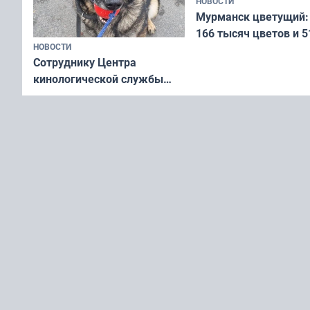
НОВОСТИ
Мурманск цветущий:
166 тысяч цветов и 5
НОВОСТИ
вазонов
Сотруднику Центра
кинологической службы
ищут новый дом
НОВОСТИ
«Табуретка», ночной забег и
НОВОСТИ
Эксперт рассказал, 
кино ждут мурманчан в эти
чемпионат Мурманск
выходные
области по футболу о
незамеченным
Region51.com — это зона свободная от политики и 
Мурманской области.