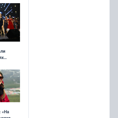
 и без
али
ях
онкурса
еликая
: «На
аются