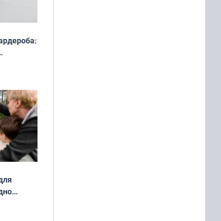
ардероба:
ды — как
о
ой сезон
для
дно
ок —
ять