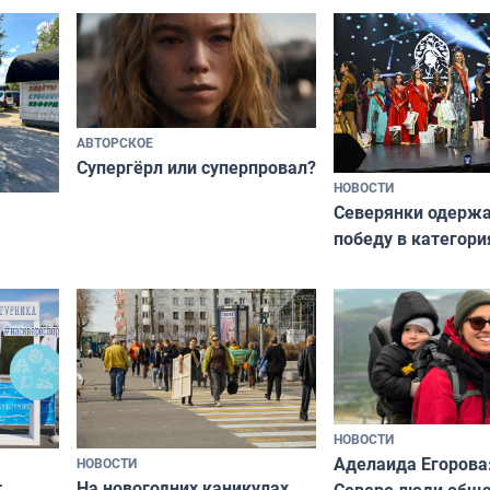
независимому питомцу
питомцу всё сразу
криков
АВТОРСКОЕ
Супергёрл или суперпровал?
НОВОСТИ
Северянки одерж
победу в категори
всероссийского к
риуме
«Мисс и Миссис В
нии
Русь»
НОВОСТИ
Аделаида Егорова
НОВОСТИ
т
На новогодних каникулах
Севере люди общ