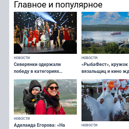
Главное и популярное
современно и стильн
и вернуть свежий взгляд
переплат
без дорогих средств
НОВОСТИ
НОВОСТИ
«РыбаФест», кружок
Северянки одержали
вязальщиц и кино ж
победу в категориях
мурманчан в эти вы
всероссийского конкурса
«Мисс и Миссис Великая
Русь»
НОВОСТИ
Аделаида Егорова: «На
НОВОСТИ