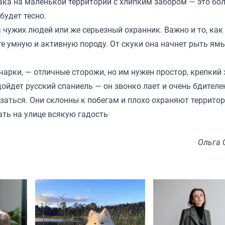
ака на маленькой территории с хлипким забором — это бо
будет тесно.
 чужих людей или же серьезный охранник. Важно и то, как
ите умную и активную породу. От скуки она начнет рыть ям
арки, — отличные сторожи, но им нужен простор, крепкий
ойдет русский спаниель — он звонко лает и очень бдителен
азаться. Они склонны к побегам и плохо охраняют террито
ать на улице всякую гадость
Ольга 