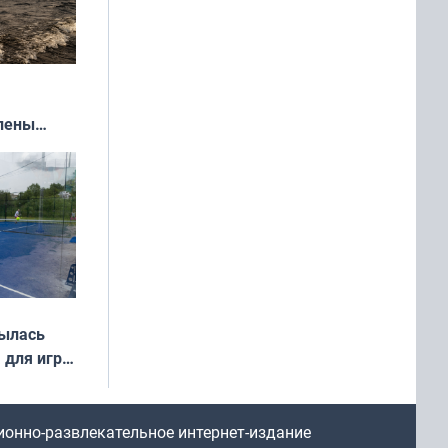
влены
иваля
года
рылась
 для игры
ионно-развлекательное интернет-издание