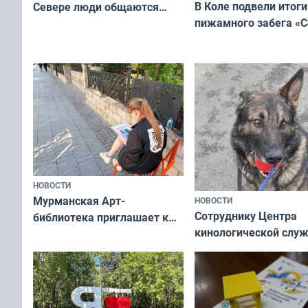
В Коле подвели итоги
Севере люди общаются
пижамного забега «С
не потому, что это выгодно,
Олимпийскую ночь»
а потому что
ты им интересен»
НОВОСТИ
Мурманская Арт-
НОВОСТИ
Сотруднику Центра
библиотека приглашает к
кинологической слу
сотрудничеству художников
ищут новый дом
и фотографов