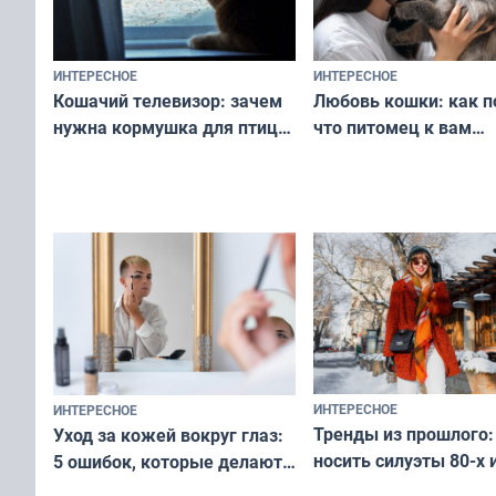
ИНТЕРЕСНОЕ
ИНТЕРЕСНОЕ
Любовь кошки: как п
Кошачий телевизор: зачем
что питомец к вам
нужна кормушка для птиц
не равнодушен — про
за окном — простое
вашу с ним связь
решение от скуки и стресса
у питомца
ИНТЕРЕСНОЕ
ИНТЕРЕСНОЕ
Тренды из прошлого:
Уход за кожей вокруг глаз:
носить силуэты 80-х и
5 ошибок, которые делают
х — как выглядеть
все — как исправить