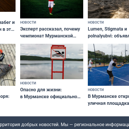
забег и
НОВОСТИ
НОВОСТИ
Эксперт рассказал, почему
Lumen, Stigmata и
 в эти
чемпионат Мурманской
polnalyubvi: объя
области по футболу остался
хедлайнеры фест
незамеченным
«Имандра» в 2026 
НОВОСТИ
Опасно для жизни:
НОВОСТИ
оря:
В Мурманске отк
в Мурманске официально
уличная площадка
запретили купаться
еи
в падел
в городских водоёмах
территория добрых новостей. Мы — региональное информац