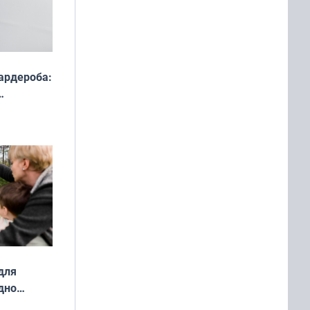
ардероба:
ды — как
о
ой сезон
для
дно
ок —