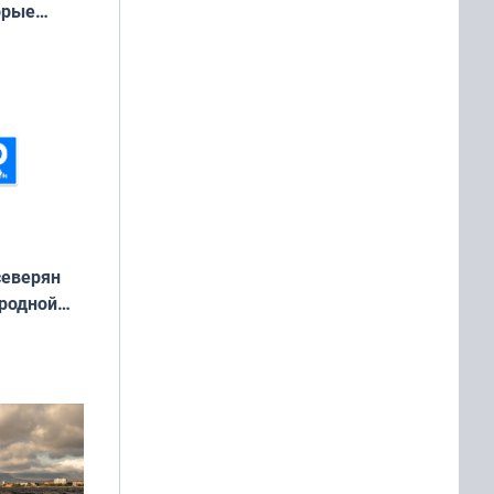
орые
ть Север»
северян
 родной
екта
»