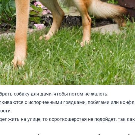
ыбрать собаку для дачи, чтобы потом не жалеть.
алкиваются с испорченными грядками, побегами или конф
ости.
дет жить на улице, то короткошерстая не подойдет, так ка