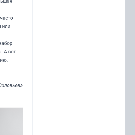
льшая
 часто
ы или
 забор
. А вот
рию.
Соловьева