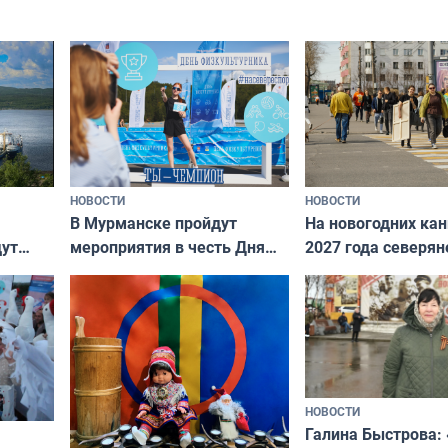
подход даже к самому
научитесь объясн
о без
независимому питомцу
питомцу всё сразу
криков
НОВОСТИ
НОВОСТИ
В Мурманске пройдут
На новогодних ка
дут
мероприятия в честь Дня
2027 года северян
ходные
физкультурника
отдыхать 11 дней
НОВОСТИ
Галина Быстрова: 