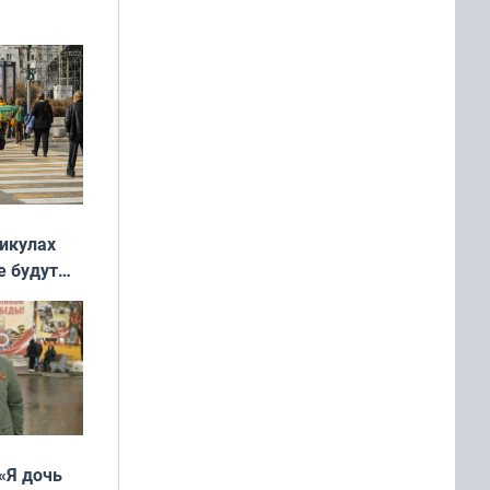
ять
 и без
никулах
е будут
«Я дочь