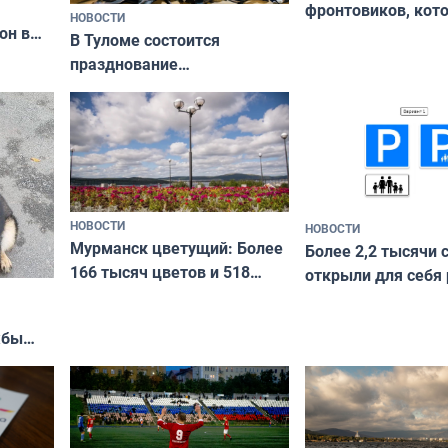
фронтовиков, кот
НОВОСТИ
он в
приехали осваива
В Туломе состоится
празднование
Международного дня
коренных народов мира
НОВОСТИ
НОВОСТИ
Мурманск цветущий: Более
Более 2,2 тысячи 
166 тысяч цветов и 518
открыли для себя
вазонов
край в рамках про
«Туризм для своих
жбы