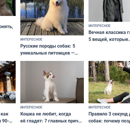
ИНТЕРЕСНОЕ
онять,
Вечная классика г
5 вещей, которые
ИНТЕРЕСНОЕ
верьте
Русские породы собак: 5
не выходят из мо
уникальных питомцев —
выглядеть стильн
национальные сокровища
и актуально в люб
с удивительной историей
и характером
ИНТЕРЕСНОЕ
ИНТЕРЕСНОЕ
Кошка не любит, когда
Правило 3 секунд 
 как
её гладят: 7 главных причин
собак: почему поз
 90-
и как исправить — как найти
ругать за проступ