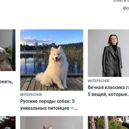
Фо
ИНТЕРЕСНОЕ
онять,
Вечная классика г
5 вещей, которые
ИНТЕРЕСНОЕ
верьте
Русские породы собак: 5
не выходят из мо
уникальных питомцев —
выглядеть стильн
национальные сокровища
и актуально в люб
с удивительной историей
и характером