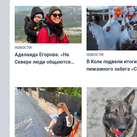
мурманчан в эти вы
всероссийского конкурса
«Мисс и Миссис Великая
Русь»
НОВОСТИ
Аделаида Егорова: «На
НОВОСТИ
В Коле подвели итоги
Севере люди общаются
пижамного забега «С
не потому, что это выгодно,
Олимпийскую ночь»
а потому что
ты им интересен»