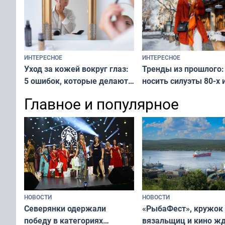
ИНТЕРЕСНОЕ
ИНТЕРЕСНОЕ
Тренды из прошлого:
Уход за кожей вокруг глаз:
носить силуэты 80-х и
5 ошибок, которые делают
х — как выглядеть
все — как исправить
Главное и популярное
современно и стильн
и вернуть свежий взгляд
переплат
без дорогих средств
НОВОСТИ
НОВОСТИ
«РыбаФест», кружок
Северянки одержали
вязальщиц и кино ж
победу в категориях