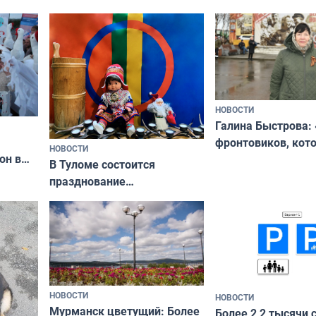
ходные
физкультурника
отдыхать 11 дней
НОВОСТИ
Галина Быстрова: 
фронтовиков, кот
НОВОСТИ
он в
приехали осваива
В Туломе состоится
празднование
Международного дня
коренных народов мира
НОВОСТИ
НОВОСТИ
Мурманск цветущий: Более
Более 2,2 тысячи 