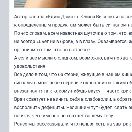
Автор канала
«Едим Дома» с Юлией Высоцкой
со сс
к определенным продуктам может быть сигналом н
По его словам, всем известная шуточка о том, что, 
не всегда «бьет не в бровь, а в глаз». Оказываетс
организма о том, что он в стрессе.
А если все мысли о сладком, возможно, вам не хва
удовольствия.
Все дело в том, что бактерии, живущие в нашем ки
сигналы в мозг через нервные окончания и таким 
внезапная тяга к какому-нибудь вкусу — часто кри
Врач советует не винить себя в слабоволии, а обра
восполнить дефициты. Нелишним тут будет сдать а
понять, чего именно не хватает вашему телу.
Ранее мы
рассказывали
, что нельзя есть на завтра