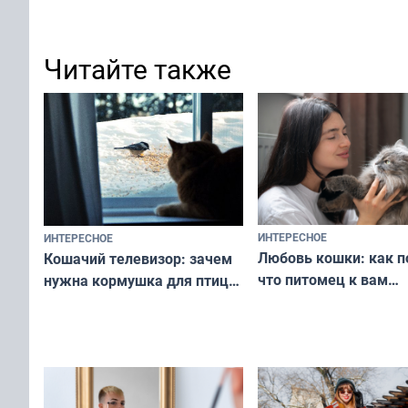
Читайте также
ИНТЕРЕСНОЕ
ИНТЕРЕСНОЕ
Любовь кошки: как п
Кошачий телевизор: зачем
что питомец к вам
нужна кормушка для птиц
не равнодушен — про
за окном — простое
вашу с ним связь
решение от скуки и стресса
у питомца