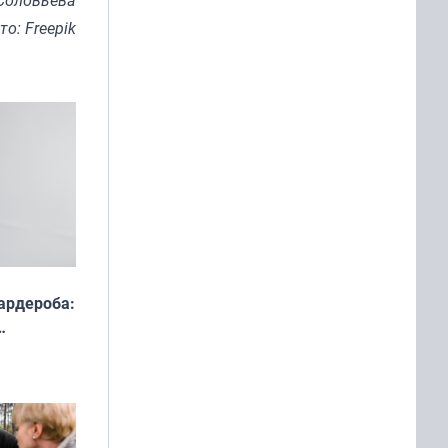
то: Freepik
ардероба:
ды — как
о
ой сезон