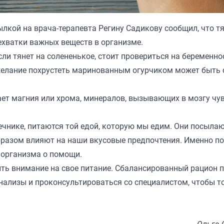
ылкой на врача-терапевта Регину Садикову сообщил, что т
ехватки важных веществ в организме.
если тянет на солененькое, стоит провериться на беременно
я, желание похрустеть маринованным огурчиком может быть
тает магния или хрома, минералов, вызывающих в мозгу чу
шечнике, питаются той едой, которую мы едим. Они посыла
образом влияют на наши вкусовые предпочтения. Именно п
к организма о помощи.
тить внимание на свое питание. Сбалансированный рацион 
нализы и проконсультироваться со специалистом, чтобы т
к
Ольга 