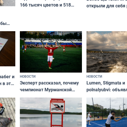
166 тысяч цветов и 518
открыли для себя
вазонов
край в рамках про
«Туризм для своих
жбы
забег и
НОВОСТИ
НОВОСТИ
Эксперт рассказал, почему
Lumen, Stigmata и
 в эти
чемпионат Мурманской
polnalyubvi: объя
области по футболу остался
хедлайнеры фест
незамеченным
«Имандра» в 2026 