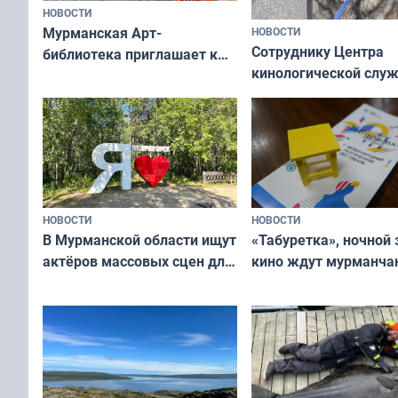
НОВОСТИ
Мурманская Арт-
НОВОСТИ
Сотруднику Центра
библиотека приглашает к
кинологической слу
сотрудничеству художников
ищут новый дом
и фотографов
НОВОСТИ
НОВОСТИ
В Мурманской области ищут
«Табуретка», ночной 
актёров массовых сцен для
кино ждут мурманчан
съёмок в
выходные
короткометражном фильме