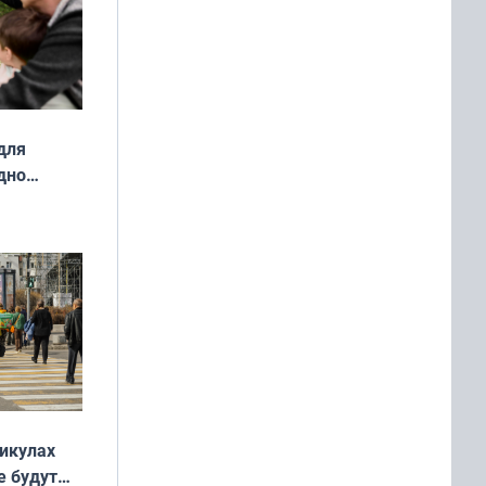
для
дно
ок —
ять
 и без
никулах
е будут