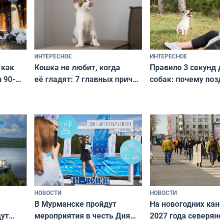
ИНТЕРЕСНОЕ
ИНТЕРЕСНОЕ
Кошка не любит, когда
Правило 3 секунд 
 как
её гладят: 7 главных причин
собак: почему поз
 90-
и как исправить — как найти
ругать за проступ
подход даже к самому
научитесь объясн
о без
независимому питомцу
питомцу всё сразу
криков
НОВОСТИ
НОВОСТИ
В Мурманске пройдут
На новогодних ка
дут
мероприятия в честь Дня
2027 года северян