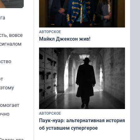
яга
АВТОРСКОЕ
сть, вовсе
Майкл Джексон жив!
 сигналом
вство
ют
оэтому
помогает
очно
АВТОРСКОЕ
Паук-нуар: альтернативная история
об уставшем супергерое
Соловьева