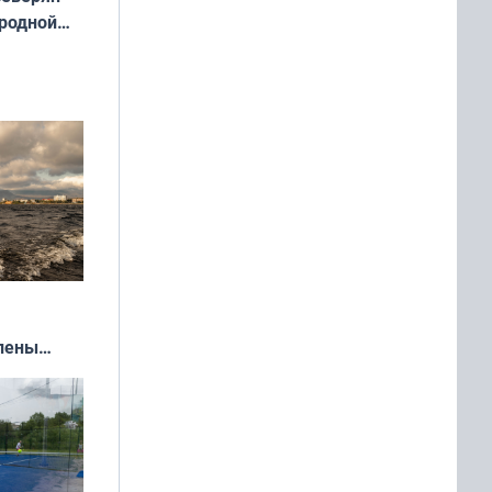
 родной
екта
»
влены
иваля
года