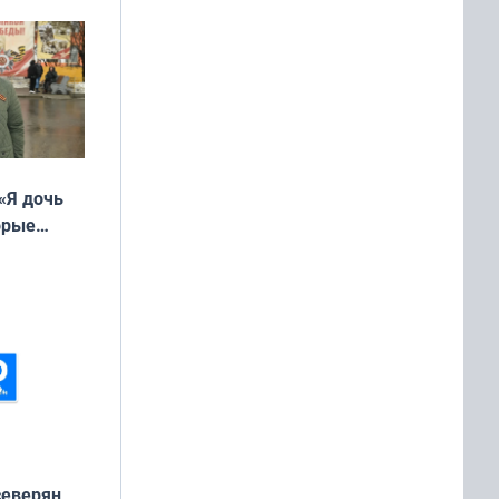
«Я дочь
орые
ть Север»
северян