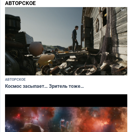
АВТОРСКОЕ
АВТОРСКОЕ
Космос засыпает… Зритель тоже…