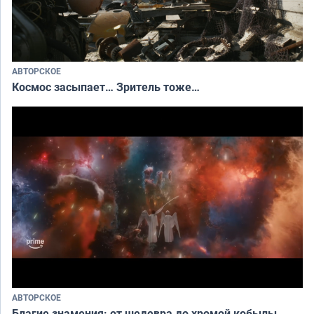
АВТОРСКОЕ
Космос засыпает… Зритель тоже…
АВТОРСКОЕ
Благие знамения: от шедевра до хромой кобылы