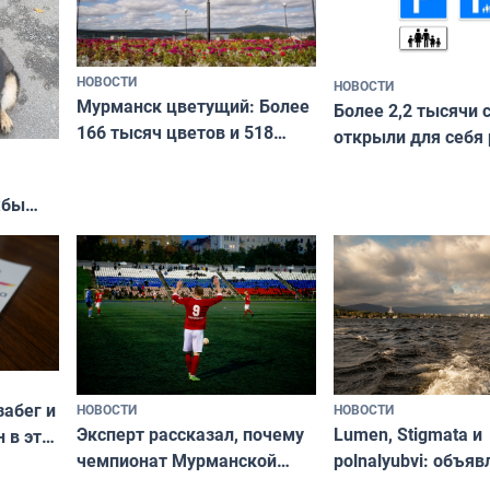
НОВОСТИ
НОВОСТИ
Мурманск цветущий: Более
Более 2,2 тысячи 
166 тысяч цветов и 518
открыли для себя
вазонов
край в рамках про
«Туризм для своих
жбы
забег и
НОВОСТИ
НОВОСТИ
Эксперт рассказал, почему
Lumen, Stigmata и
 в эти
чемпионат Мурманской
polnalyubvi: объя
области по футболу остался
хедлайнеры фест