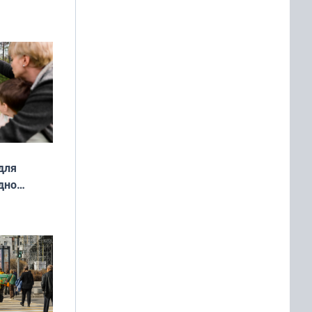
ды — как
о
ой сезон
для
дно
ок —
ять
 и без