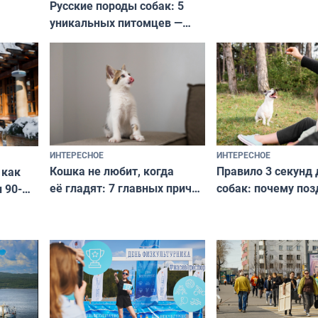
Русские породы собак: 5
не выходят из мо
уникальных питомцев —
выглядеть стильн
национальные сокровища
и актуально в люб
с удивительной историей
и характером
ИНТЕРЕСНОЕ
ИНТЕРЕСНОЕ
Кошка не любит, когда
Правило 3 секунд 
 как
её гладят: 7 главных причин
собак: почему поз
 90-
и как исправить — как найти
ругать за проступ
подход даже к самому
научитесь объясн
о без
независимому питомцу
питомцу всё сразу
криков