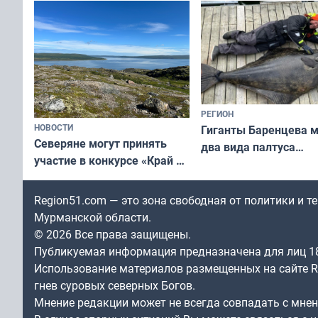
РЕГИОН
НОВОСТИ
Гиганты Баренцева м
Северяне могут принять
два вида палтуса
участие в конкурсе «Край у
и их рекордные троф
северной границы: фотогид
по Печенгскому округу»
Region51.com — это зона свободная от политики и 
Мурманской области.
© 2026 Все права защищены.
Публикуемая информация предназначена для лиц 1
Использование материалов размещенных на сайте Re
гнев суровых северных Богов.
Мнение редакции может не всегда совпадать с мне