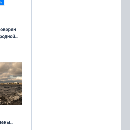
северян
 родной
екта
»
влены
иваля