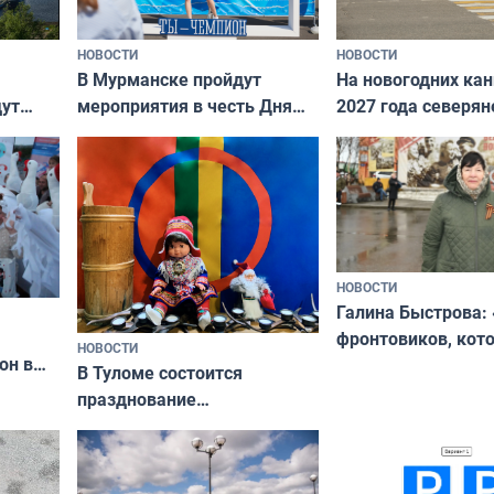
НОВОСТИ
НОВОСТИ
В Мурманске пройдут
На новогодних ка
дут
мероприятия в честь Дня
2027 года северян
ходные
физкультурника
отдыхать 11 дней
НОВОСТИ
Галина Быстрова: 
фронтовиков, кот
НОВОСТИ
он в
приехали осваива
В Туломе состоится
празднование
Международного дня
коренных народов мира