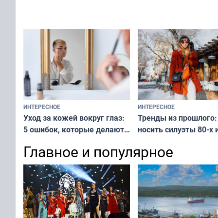
вашу с ним связь
решение от скуки и стресса
у питомца
ИНТЕРЕСНОЕ
ИНТЕРЕСНОЕ
Тренды из прошлого:
Уход за кожей вокруг глаз:
носить силуэты 80-х и
5 ошибок, которые делают
х — как выглядеть
все — как исправить
Главное и популярное
современно и стильн
и вернуть свежий взгляд
переплат
без дорогих средств