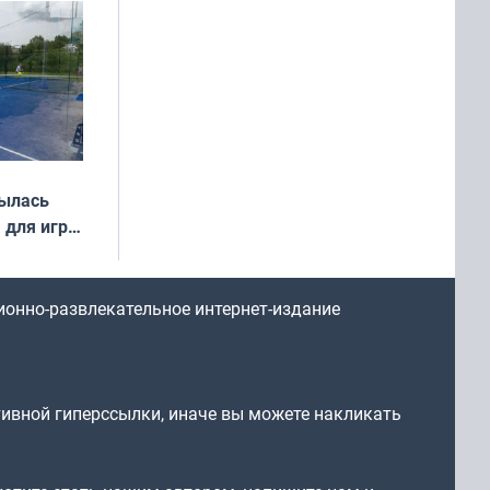
года
рылась
 для игры
ионно-развлекательное интернет-издание
тивной гиперссылки, иначе вы можете накликать