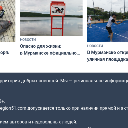
незамеченным
«Имандра» в 2026 
НОВОСТИ
Опасно для жизни:
НОВОСТИ
оря:
В Мурманске отк
в Мурманске официально
уличная площадка
запретили купаться
еи
в падел
в городских водоёмах
территория добрых новостей. Мы — региональное информац
8+.
gion51.com допускается только при наличии прямой и ак
нием авторов и недовольных людей.