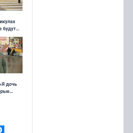
никулах
е будут
«Я дочь
орые
ть Север»