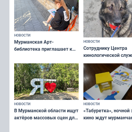
НОВОСТИ
Мурманская Арт-
НОВОСТИ
Сотруднику Центра
библиотека приглашает к
кинологической слу
сотрудничеству художников
ищут новый дом
и фотографов
НОВОСТИ
НОВОСТИ
В Мурманской области ищут
«Табуретка», ночной 
актёров массовых сцен для
кино ждут мурманчан
съёмок в
выходные
короткометражном фильме