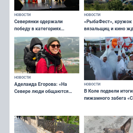
НОВОСТИ
НОВОСТИ
«РыбаФест», кружок
Северянки одержали
вязальщиц и кино ж
победу в категориях
мурманчан в эти вы
всероссийского конкурса
«Мисс и Миссис Великая
Русь»
НОВОСТИ
Аделаида Егорова: «На
НОВОСТИ
В Коле подвели итоги
Севере люди общаются
пижамного забега «С
не потому, что это выгодно,
Олимпийскую ночь»
а потому что
ты им интересен»