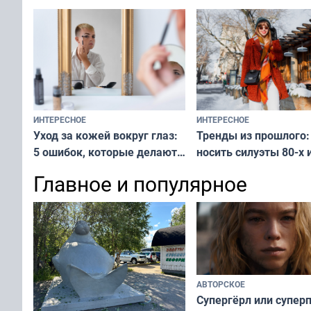
ИНТЕРЕСНОЕ
ИНТЕРЕСНОЕ
Тренды из прошлого:
Уход за кожей вокруг глаз:
носить силуэты 80-х и
5 ошибок, которые делают
х — как выглядеть
все — как исправить
Главное и популярное
современно и стильн
и вернуть свежий взгляд
переплат
без дорогих средств
АВТОРСКОЕ
Супергёрл или супер