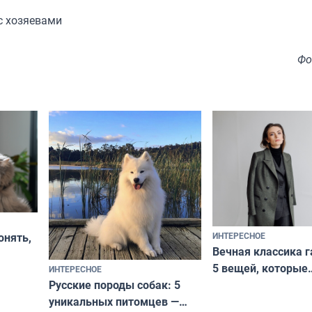
с хозяевами
Фо
ИНТЕРЕСНОЕ
онять,
Вечная классика г
5 вещей, которые
ИНТЕРЕСНОЕ
верьте
Русские породы собак: 5
не выходят из мо
уникальных питомцев —
выглядеть стильн