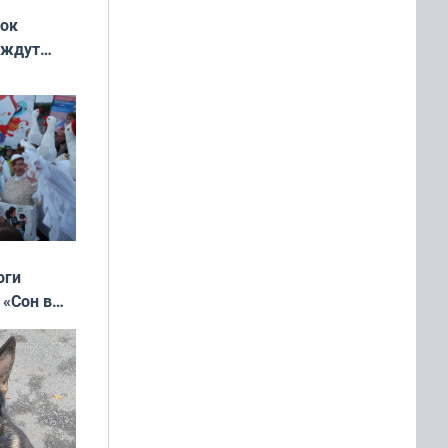
жок
 ждут
выходные
оги
 «Сон в
ь»