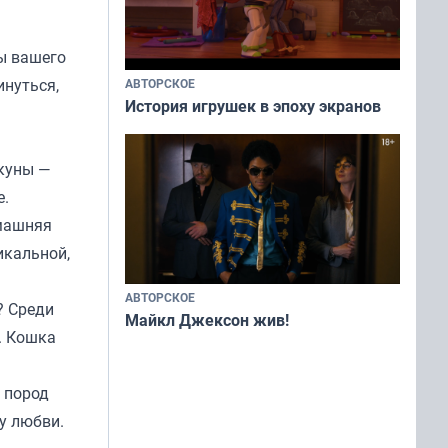
ты вашего
инуться,
АВТОРСКОЕ
История игрушек в эпоху экранов
-куны —
е.
омашняя
икальной,
АВТОРСКОЕ
? Среди
Майкл Джексон жив!
. Кошка
х пород
у любви.