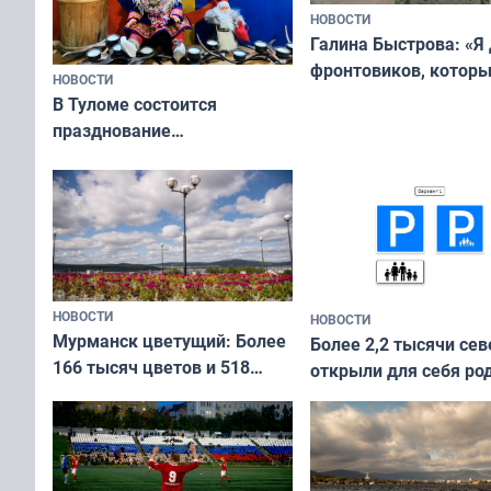
НОВОСТИ
Галина Быстрова: «Я
фронтовиков, котор
НОВОСТИ
приехали осваивать 
В Туломе состоится
празднование
Международного дня
коренных народов мира
НОВОСТИ
НОВОСТИ
Мурманск цветущий: Более
Более 2,2 тысячи сев
166 тысяч цветов и 518
открыли для себя ро
вазонов
край в рамках проек
«Туризм для своих»