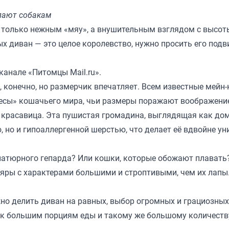
упают собакам
не только нежным «мяу», а внушительным взглядом с высо
ых диван — это целое королевство, нужно просить его подв
канале «
Питомцы Mail.ru
».
, конечно, но размерчик впечатляет. Всем известные мейн
весы» кошачьего мира, чьи размеры поражают воображени
 красавица. Эта пушистая громадина, выглядящая как д
, но и гипоаллергенной шерстью, что делает её вдвойне ун
ниатюрного гепарда? Или кошки, которые обожают плавать
яры с характерами большими и строптивыми, чем их лапы
жно делить диван на равных, выбор огромных и грациозны
м к большим порциям еды и такому же большому количеств