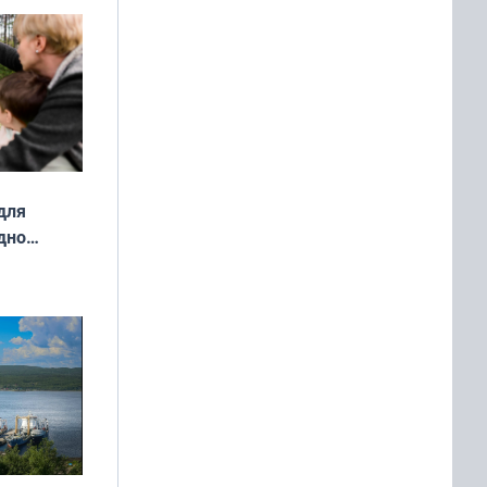
ой сезон
для
дно
ок —
ять
 и без