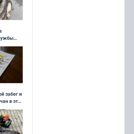
а
службы
ой забег и
чан в эти