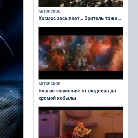
АВТОРСКОЕ
Космос засыпает… Зритель тоже…
АВТОРСКОЕ
Благие знамения: от шедевра до
хромой кобылы