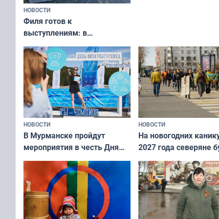
НОВОСТИ
Филя готов к
выступлениям: в
мурманском океанариуме
рассказали о состоянии
тюленей
НОВОСТИ
НОВОСТИ
В Мурманске пройдут
На новогодних каник
мероприятия в честь Дня
2027 года северяне б
физкультурника
отдыхать 11 дней