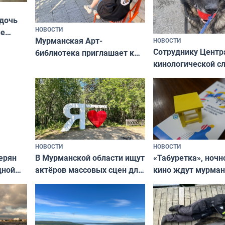
 дочь
НОВОСТИ
ые
Мурманская Арт-
НОВОСТИ
Север»
Сотруднику Центр
библиотека приглашает к
кинологической 
сотрудничеству художников
ищут новый дом
и фотографов
НОВОСТИ
НОВОСТИ
В Мурманской области ищут
ерян
«Табуретка», ночн
актёров массовых сцен для
дной
кино ждут мурман
съёмок в
та
выходные
короткометражном фильме