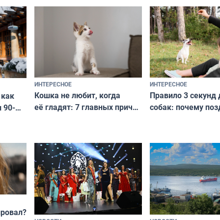
национальные сокровища
и актуально в люб
с удивительной историей
и характером
ИНТЕРЕСНОЕ
ИНТЕРЕСНОЕ
Кошка не любит, когда
Правило 3 секунд 
 как
её гладят: 7 главных причин
собак: почему поз
 90-
и как исправить — как найти
ругать за проступ
подход даже к самому
научитесь объясн
о без
независимому питомцу
питомцу всё сразу
криков
провал?