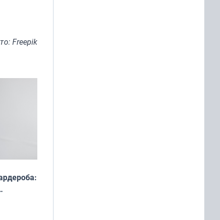
то: Freepik
ардероба:
ды — как
о