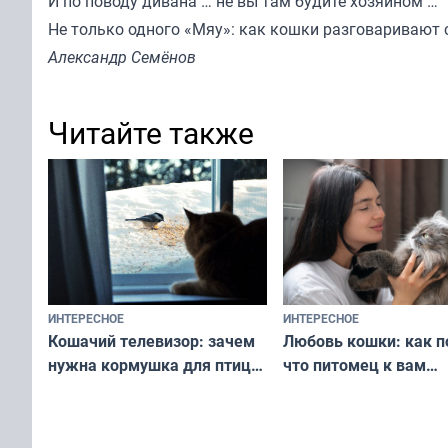
И по поводу дивана … не вы там будите хозяином …
Не только одного «Мяу»: как кошки
разговаривают
Александр Семёнов
Читайте также
ИНТЕРЕСНОЕ
ИНТЕРЕСНОЕ
Любовь кошки: как п
Кошачий телевизор: зачем
что питомец к вам
нужна кормушка для птиц
не равнодушен — про
за окном — простое
вашу с ним связь
решение от скуки и стресса
у питомца