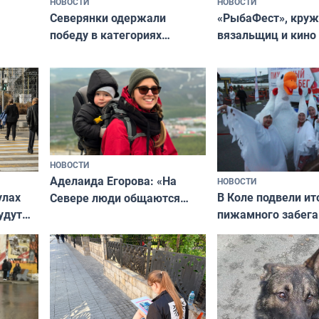
НОВОСТИ
НОВОСТИ
«РыбаФест», кру
Северянки одержали
вязальщиц и кино
победу в категориях
мурманчан в эти 
всероссийского конкурса
«Мисс и Миссис Великая
Русь»
НОВОСТИ
Аделаида Егорова: «На
НОВОСТИ
В Коле подвели ит
улах
Севере люди общаются
пижамного забега
удут
не потому, что это выгодно,
Олимпийскую ноч
а потому что
ты им интересен»