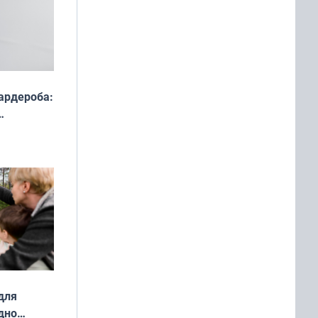
ардероба:
ды — как
о
ой сезон
для
дно