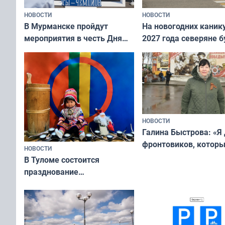
НОВОСТИ
НОВОСТИ
В Мурманске пройдут
На новогодних каник
мероприятия в честь Дня
2027 года северяне б
физкультурника
отдыхать 11 дней
НОВОСТИ
Галина Быстрова: «Я
фронтовиков, котор
НОВОСТИ
приехали осваивать 
В Туломе состоится
празднование
Международного дня
коренных народов мира