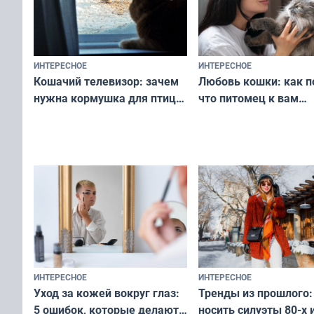
ИНТЕРЕСНОЕ
ИНТЕРЕСНОЕ
Любовь кошки: как п
Кошачий телевизор: зачем
что питомец к вам
нужна кормушка для птиц
не равнодушен — про
за окном — простое
вашу с ним связь
решение от скуки и стресса
у питомца
ИНТЕРЕСНОЕ
ИНТЕРЕСНОЕ
Тренды из прошлого:
Уход за кожей вокруг глаз:
носить силуэты 80-х и
5 ошибок, которые делают