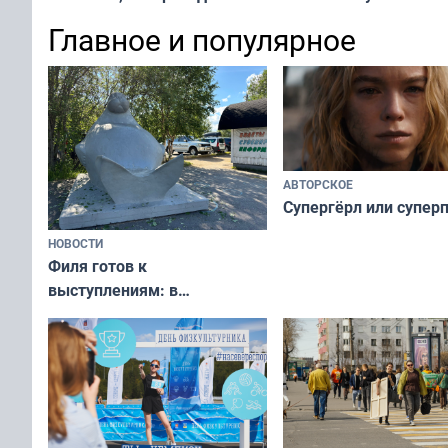
х — как выглядеть
все — как исправить
Главное и популярное
современно и стильн
и вернуть свежий взгляд
переплат
без дорогих средств
АВТОРСКОЕ
Супергёрл или супер
НОВОСТИ
Филя готов к
выступлениям: в
мурманском океанариуме
рассказали о состоянии
тюленей