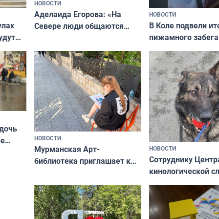
НОВОСТИ
Аделаида Егорова: «На
НОВОСТИ
В Коле подвели ит
улах
Севере люди общаются
пижамного забега
удут
не потому, что это выгодно,
Олимпийскую ноч
а потому что
ты им интересен»
 дочь
НОВОСТИ
ые
Мурманская Арт-
НОВОСТИ
Север»
Сотруднику Центр
библиотека приглашает к
кинологической 
сотрудничеству художников
ищут новый дом
и фотографов