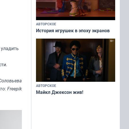
АВТОРСКОЕ
История игрушек в эпоху экранов
 уладить
сти.
Соловьева
АВТОРСКОЕ
то: Freepik
Майкл Джексон жив!