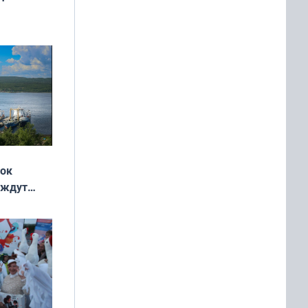
ок —
ять
 и без
жок
 ждут
выходные