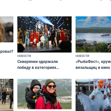
и как исправить — как найти
ругать за проступ
подход даже к самому
научитесь объясн
о без
независимому питомцу
питомцу всё сразу
криков
провал?
НОВОСТИ
НОВОСТИ
«РыбаФест», кру
Северянки одержали
вязальщиц и кино
победу в категориях
мурманчан в эти 
всероссийского конкурса
«Мисс и Миссис Великая
Русь»