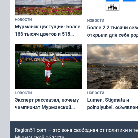
НОВОСТИ
НОВОСТИ
Мурманск цветущий: Более
Более 2,2 тысячи сев
166 тысяч цветов и 518
открыли для себя ро
вазонов
край в рамках проек
«Туризм для своих»
НОВОСТИ
НОВОСТИ
Эксперт рассказал, почему
Lumen, Stigmata и
чемпионат Мурманской
polnalyubvi: объявле
области по футболу остался
хедлайнеры фестива
незамеченным
«Имандра» в 2026 го
Region51.com — это зона свободная от политики и 
Мурманской области.