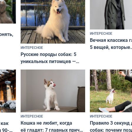
ИНТЕРЕСНОЕ
онять,
Вечная классика г
5 вещей, которые
ИНТЕРЕСНОЕ
верьте
Русские породы собак: 5
не выходят из мо
уникальных питомцев —
выглядеть стильн
национальные сокровища
и актуально в люб
с удивительной историей
и характером
ИНТЕРЕСНОЕ
ИНТЕРЕСНОЕ
Кошка не любит, когда
Правило 3 секунд 
 как
её гладят: 7 главных причин
собак: почему поз
 90-