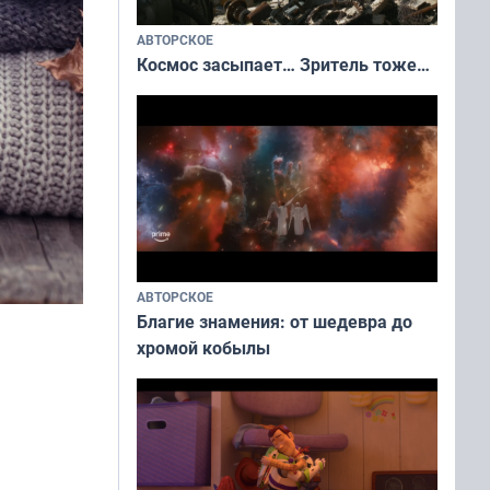
АВТОРСКОЕ
Космос засыпает… Зритель тоже…
АВТОРСКОЕ
Благие знамения: от шедевра до
хромой кобылы