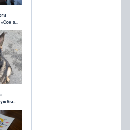
оги
 «Сон в
ь»
а
службы