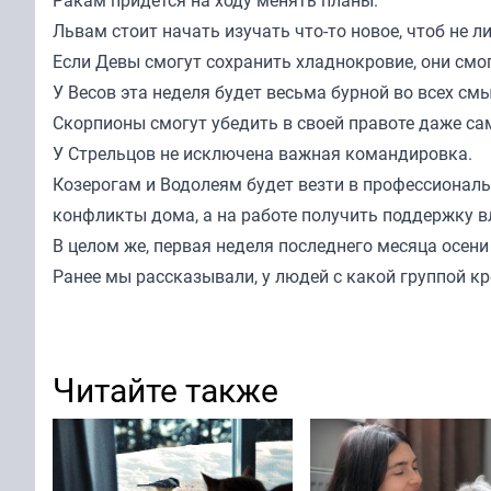
Ракам придется на ходу менять планы.
Львам стоит начать изучать что-то новое, чтоб не л
Если Девы смогут сохранить хладнокровие, они смог
У Весов эта неделя будет весьма бурной во всех смы
Скорпионы смогут убедить в своей правоте даже са
У Стрельцов не исключена важная командировка.
Козерогам и Водолеям будет везти в профессиональ
конфликты дома, а на работе получить поддержку 
В целом же, первая неделя последнего месяца осен
Ранее мы
рассказывали
, у людей с какой группой к
Читайте также