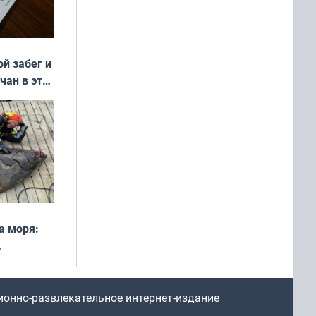
ой забег и
чан в эти
а моря:
рофеи
ионно-развлекательное интернет-издание