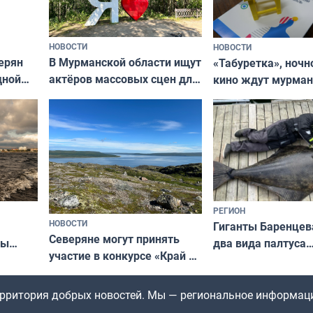
НОВОСТИ
НОВОСТИ
В Мурманской области ищут
ерян
«Табуретка», ночн
актёров массовых сцен для
дной
кино ждут мурман
съёмок в
та
выходные
короткометражном фильме
РЕГИОН
НОВОСТИ
Гиганты Баренцев
Северяне могут принять
два вида палтуса
ны
участие в конкурсе «Край у
и их рекордные т
ля
северной границы: фотогид
да
по Печенгскому округу»
территория добрых новостей. Мы — региональное информац