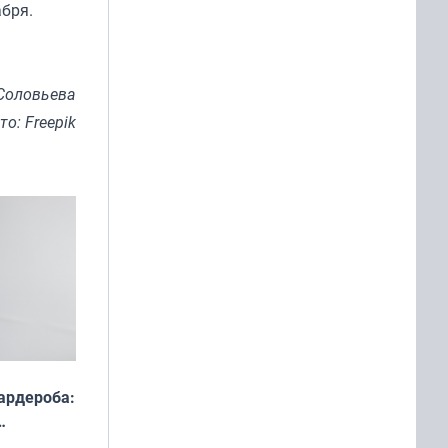
абря.
Соловьева
то: Freepik
ардероба:
ды — как