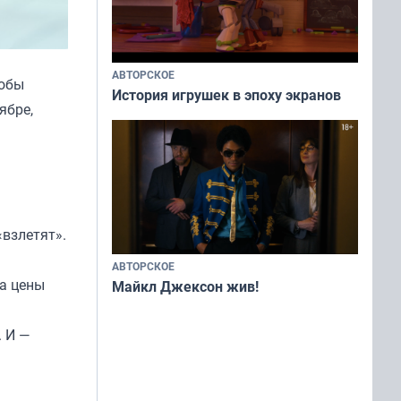
АВТОРСКОЕ
тобы
История игрушек в эпоху экранов
ябре,
«взлетят».
АВТОРСКОЕ
 а цены
Майкл Джексон жив!
. И —