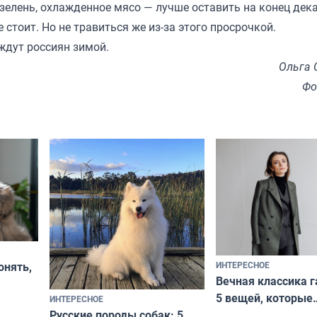
зелень, охлажденное мясо — лучше оставить на конец дек
стоит. Но не травиться же из-за этого просрочкой.
ждут россиян зимой.
Ольга 
Фо
ИНТЕРЕСНОЕ
онять,
Вечная классика г
5 вещей, которые
ИНТЕРЕСНОЕ
верьте
Русские породы собак: 5
не выходят из мо