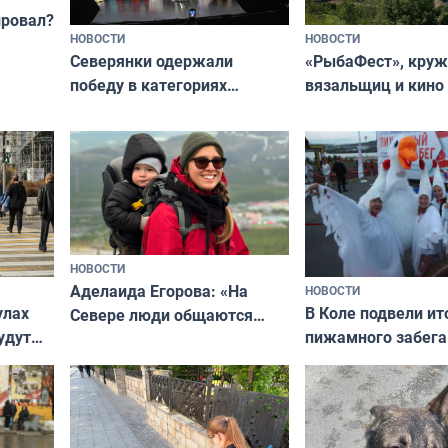
провал?
НОВОСТИ
НОВОСТИ
«РыбаФест», кру
Северянки одержали
вязальщиц и кино
победу в категориях
мурманчан в эти 
всероссийского конкурса
«Мисс и Миссис Великая
Русь»
НОВОСТИ
Аделаида Егорова: «На
НОВОСТИ
В Коле подвели ит
улах
Севере люди общаются
пижамного забега
удут
не потому, что это выгодно,
Олимпийскую ноч
а потому что
ты им интересен»