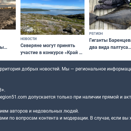
РЕГИОН
НОВОСТИ
Гиганты Баренцев
Северяне могут принять
два вида палтуса
ны
участие в конкурсе «Край у
и их рекордные т
ля
северной границы: фотогид
да
по Печенгскому округу»
территория добрых новостей. Мы — региональное информац
8+.
gion51.com допускается только при наличии прямой и ак
нием авторов и недовольных людей.
ами по вопросам контента и модерации. В случае, если вы