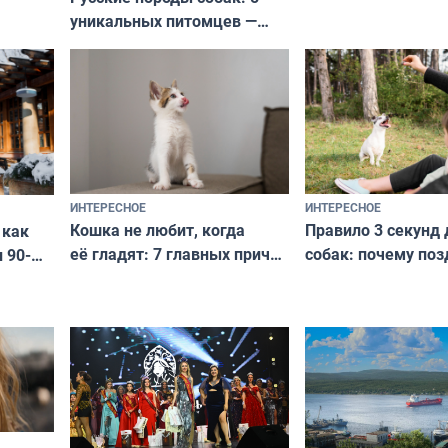
уникальных питомцев —
выглядеть стильн
национальные сокровища
и актуально в люб
с удивительной историей
и характером
ИНТЕРЕСНОЕ
ИНТЕРЕСНОЕ
Кошка не любит, когда
Правило 3 секунд 
 как
её гладят: 7 главных причин
собак: почему поз
 90-
и как исправить — как найти
ругать за проступ
подход даже к самому
научитесь объясн
о без
независимому питомцу
питомцу всё сразу
криков