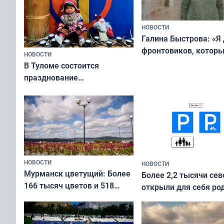
НОВОСТИ
Галина Быстрова: «Я
фронтовиков, котор
НОВОСТИ
приехали осваивать 
В Туломе состоится
празднование
Международного дня
коренных народов мира
НОВОСТИ
НОВОСТИ
Мурманск цветущий: Более
Более 2,2 тысячи сев
166 тысяч цветов и 518
открыли для себя ро
вазонов
край в рамках проек
«Туризм для своих»