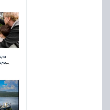
о
ой сезон
для
дно
ок —
ять
 и без