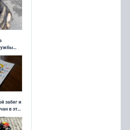
а
службы
ой забег и
чан в эти