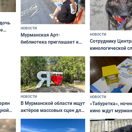
 дочь
НОВОСТИ
ые
Мурманская Арт-
НОВОСТИ
Север»
Сотруднику Центр
библиотека приглашает к
кинологической 
сотрудничеству художников
ищут новый дом
и фотографов
НОВОСТИ
НОВОСТИ
В Мурманской области ищут
ерян
«Табуретка», ночн
актёров массовых сцен для
дной
кино ждут мурман
съёмок в
та
выходные
короткометражном фильме