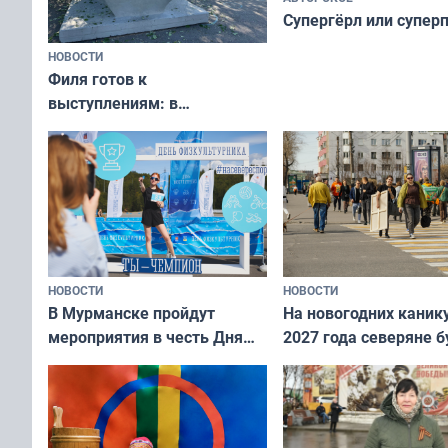
Супергёрл или супер
НОВОСТИ
Филя готов к
выступлениям: в
мурманском океанариуме
рассказали о состоянии
тюленей
НОВОСТИ
НОВОСТИ
В Мурманске пройдут
На новогодних каник
мероприятия в честь Дня
2027 года северяне б
физкультурника
отдыхать 11 дней