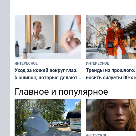
вашу с ним связь
решение от скуки и стресса
у питомца
ИНТЕРЕСНОЕ
ИНТЕРЕСНОЕ
Тренды из прошлого:
Уход за кожей вокруг глаз:
носить силуэты 80-х и
5 ошибок, которые делают
х — как выглядеть
все — как исправить
Главное и популярное
современно и стильн
и вернуть свежий взгляд
переплат
без дорогих средств
АВТОРСКОЕ