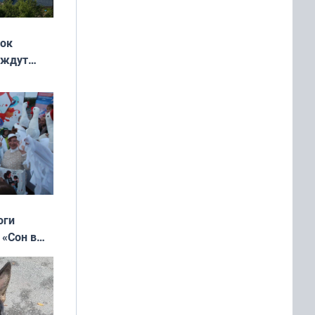
жок
 ждут
выходные
оги
 «Сон в
ь»