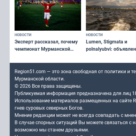
НОВОСТИ
НОВОСТИ
Эксперт рассказал, почему
Lumen, Stigmata и
чемпионат Мурманской
polnalyubvi: объявле
области по футболу остался
хедлайнеры фестива
незамеченным
«Имандра» в 2026 го
Region51.com — это зона свободная от политики и 
Мурманской области.
© 2026 Все права защищены.
Публикуемая информация предназначена для лиц 1
Использование материалов размещенных на сайте Re
гнев суровых северных Богов.
Мнение редакции может не всегда совпадать с мне
В случае спорных ситуаций Вы можете связаться с н
возможно мы станем друзьями.