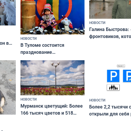
НОВОСТИ
Галина Быстрова: 
фронтовиков, кот
НОВОСТИ
он в
приехали осваива
В Туломе состоится
празднование
Международного дня
коренных народов мира
НОВОСТИ
НОВОСТИ
Мурманск цветущий: Более
Более 2,2 тысячи 
166 тысяч цветов и 518
открыли для себя
вазонов
край в рамках про
«Туризм для своих