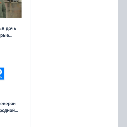
«Я дочь
орые
ть Север»
северян
 родной
екта
»