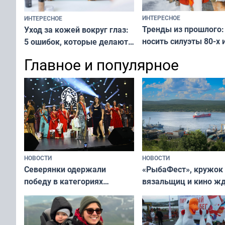
ИНТЕРЕСНОЕ
ИНТЕРЕСНОЕ
Тренды из прошлого:
Уход за кожей вокруг глаз:
носить силуэты 80-х и
5 ошибок, которые делают
х — как выглядеть
все — как исправить
Главное и популярное
современно и стильн
и вернуть свежий взгляд
переплат
без дорогих средств
НОВОСТИ
НОВОСТИ
«РыбаФест», кружок
Северянки одержали
вязальщиц и кино ж
победу в категориях
мурманчан в эти вы
всероссийского конкурса
«Мисс и Миссис Великая
Русь»