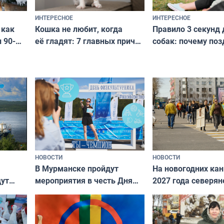
ИНТЕРЕСНОЕ
ИНТЕРЕСНОЕ
Кошка не любит, когда
Правило 3 секунд 
 как
её гладят: 7 главных причин
собак: почему поз
 90-
и как исправить — как найти
ругать за проступ
подход даже к самому
научитесь объясн
о без
независимому питомцу
питомцу всё сразу
криков
НОВОСТИ
НОВОСТИ
В Мурманске пройдут
На новогодних ка
дут
мероприятия в честь Дня
2027 года северян
ходные
физкультурника
отдыхать 11 дней