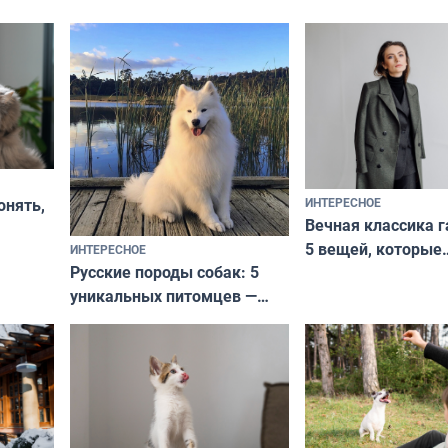
ИНТЕРЕСНОЕ
онять,
Вечная классика г
5 вещей, которые
ИНТЕРЕСНОЕ
верьте
Русские породы собак: 5
не выходят из мо
уникальных питомцев —
выглядеть стильн
национальные сокровища
и актуально в люб
с удивительной историей
и характером