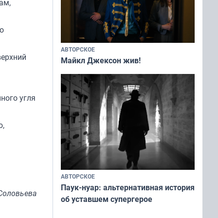
ам,
о
АВТОРСКОЕ
верхний
Майкл Джексон жив!
ного угля
ю,
АВТОРСКОЕ
Паук-нуар: альтернативная история
Соловьева
об уставшем супергерое