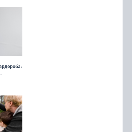
ардероба:
ды — как
о
ой сезон