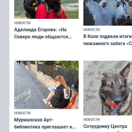
НОВОСТИ
Аделаида Егорова: «На
НОВОСТИ
В Коле подвели итоги
Севере люди общаются
пижамного забега «С
не потому, что это выгодно,
Олимпийскую ночь»
а потому что
ты им интересен»
НОВОСТИ
Мурманская Арт-
НОВОСТИ
Сотруднику Центра
библиотека приглашает к