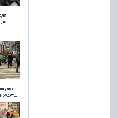
для
дно
ок —
ять
 и без
никулах
е будут