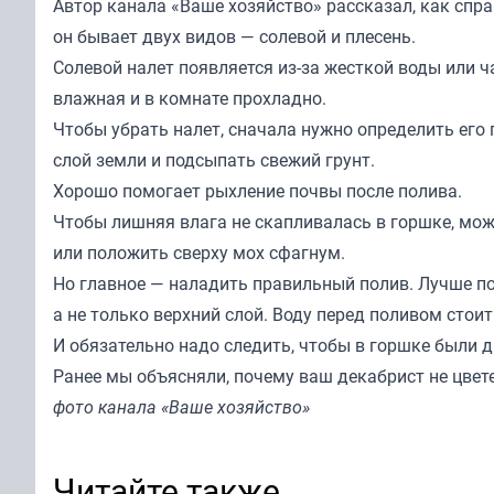
Автор канала «
Ваше хозяйство
» рассказал, как спр
он бывает двух видов — солевой и плесень.
Солевой налет появляется из-за жесткой воды или ч
влажная и в комнате прохладно.
Чтобы убрать налет, сначала нужно определить его п
слой земли и подсыпать свежий грунт.
Хорошо помогает рыхление почвы после полива.
Чтобы лишняя влага не скапливалась в горшке, мо
или положить сверху мох сфагнум.
Но главное — наладить правильный полив. Лучше по
а не только верхний слой. Воду перед поливом стоит
И обязательно надо следить, чтобы в горшке были 
Ранее мы
объясняли
, почему ваш декабрист не цвете
фото канала «Ваше хозяйство»
Читайте также