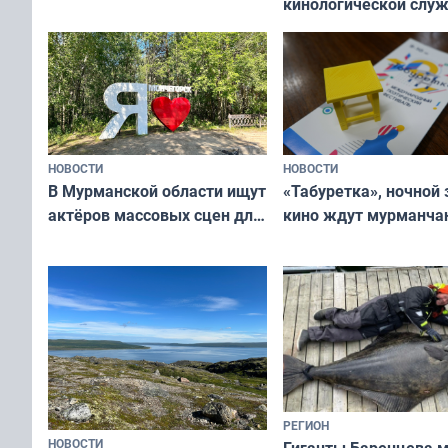
кинологической слу
сотрудничеству художников
ищут новый дом
и фотографов
НОВОСТИ
НОВОСТИ
В Мурманской области ищут
«Табуретка», ночной 
актёров массовых сцен для
кино ждут мурманчан
съёмок в
выходные
короткометражном фильме
РЕГИОН
НОВОСТИ
Гиганты Баренцева м