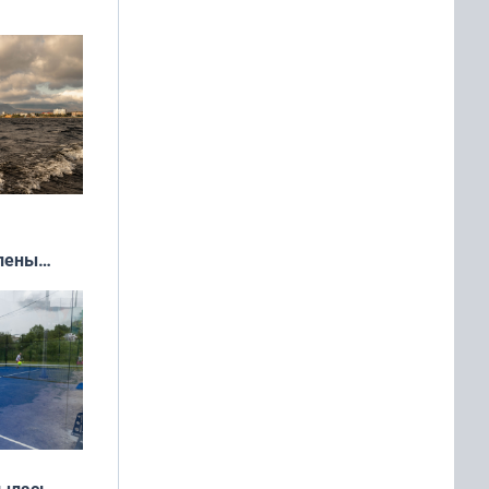
влены
иваля
года