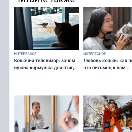
ИНТЕРЕСНОЕ
ИНТЕРЕСНОЕ
Любовь кошки: как п
Кошачий телевизор: зачем
что питомец к вам
нужна кормушка для птиц
не равнодушен — про
за окном — простое
вашу с ним связь
решение от скуки и стресса
у питомца