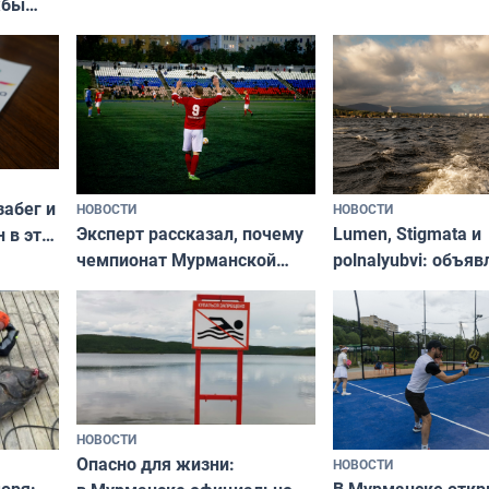
жбы
забег и
НОВОСТИ
НОВОСТИ
Эксперт рассказал, почему
Lumen, Stigmata и
 в эти
чемпионат Мурманской
polnalyubvi: объя
области по футболу остался
хедлайнеры фест
незамеченным
«Имандра» в 2026 
НОВОСТИ
Опасно для жизни:
НОВОСТИ
оря: