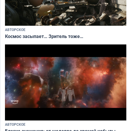
АВТОРСКОЕ
Космос засыпает… Зритель тоже…
АВТОРСКОЕ
Благие знамения: от шедевра до хромой кобылы