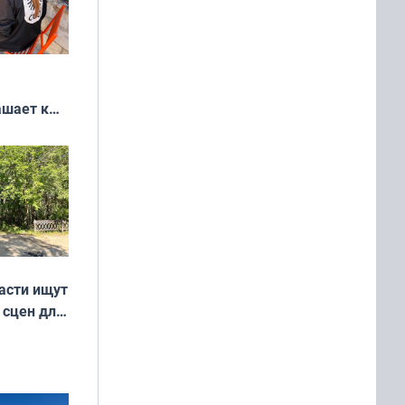
ашает к
удожников
асти ищут
 сцен для
м фильме