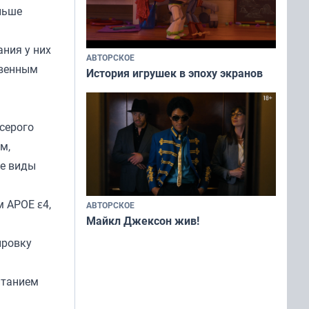
льше
ания у них
АВТОРСКОЕ
твенным
История игрушек в эпоху экранов
серого
м,
ые виды
м APOE ε4,
АВТОРСКОЕ
Майкл Джексон жив!
ировку
итанием