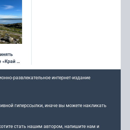
ринять
е «Край у
: фотогид
ругу»
ионно-развлекательное интернет-издание
тивной гиперссылки, иначе вы можете накликать
 хотите стать нашим автором, напишите нам и