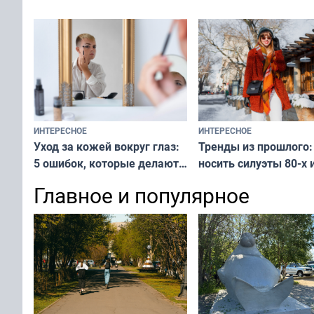
у питомца
ИНТЕРЕСНОЕ
ИНТЕРЕСНОЕ
Тренды из прошлого:
Уход за кожей вокруг глаз:
носить силуэты 80-х и
5 ошибок, которые делают
х — как выглядеть
все — как исправить
Главное и популярное
современно и стильн
и вернуть свежий взгляд
переплат
без дорогих средств