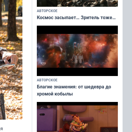
АВТОРСКОЕ
Космос засыпает… Зритель тоже…
АВТОРСКОЕ
Благие знамения: от шедевра до
хромой кобылы
ая