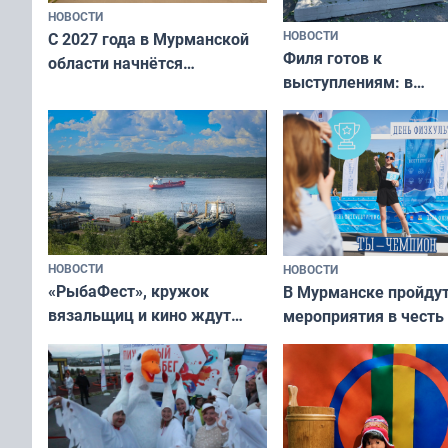
НОВОСТИ
НОВОСТИ
С 2027 года в Мурманской
Филя готов к
области начнётся
выступлениям: в
вакцинация детей и
мурманском океана
подростков от ВПЧ
рассказали о состоя
тюленей
НОВОСТИ
НОВОСТИ
«РыбаФест», кружок
В Мурманске пройду
вязальщиц и кино ждут
мероприятия в честь
мурманчан в эти выходные
физкультурника