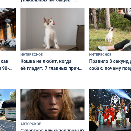
национальные сокровища
и актуально в люб
с удивительной историей
и характером
ИНТЕРЕСНОЕ
ИНТЕРЕСНОЕ
Кошка не любит, когда
Правило 3 секунд 
 как
её гладят: 7 главных причин
собак: почему поз
 90-
и как исправить — как найти
ругать за проступ
подход даже к самому
научитесь объясн
о без
независимому питомцу
питомцу всё сразу
криков
АВТОРСКОЕ
Супергёрл или суперпровал?