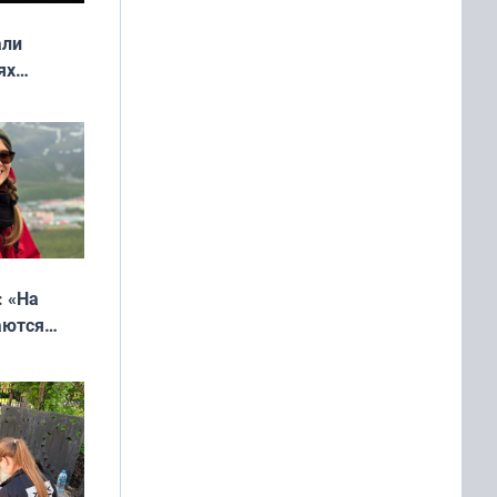
али
ях
онкурса
еликая
: «На
аются
 выгодно,