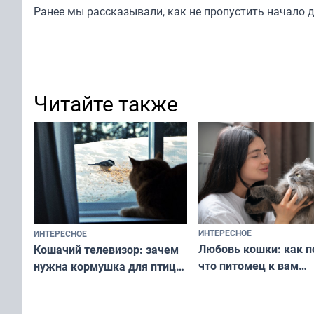
Ранее мы
рассказывали
, как не пропустить начало 
Читайте также
ИНТЕРЕСНОЕ
ИНТЕРЕСНОЕ
Любовь кошки: как п
Кошачий телевизор: зачем
что питомец к вам
нужна кормушка для птиц
не равнодушен — про
за окном — простое
вашу с ним связь
решение от скуки и стресса