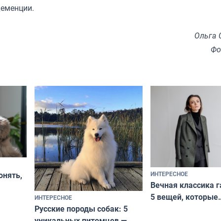
деменции.
Ольга 
Фо
ИНТЕРЕСНОЕ
онять,
Вечная классика г
5 вещей, которые
ИНТЕРЕСНОЕ
верьте
Русские породы собак: 5
не выходят из мо
уникальных питомцев —
выглядеть стильн