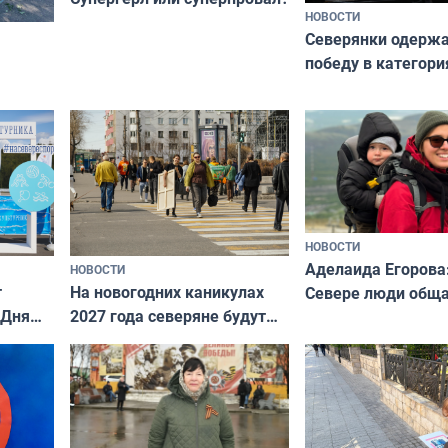
НОВОСТИ
Северянки одерж
победу в категори
всероссийского к
риуме
«Мисс и Миссис В
нии
Русь»
НОВОСТИ
Аделаида Егорова
НОВОСТИ
т
На новогодних каникулах
Севере люди общ
 Дня
2027 года северяне будут
не потому, что это
отдыхать 11 дней
а потому что
ты им интересен»