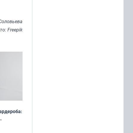
Соловьева
то: Freepik
ардероба:
ды — как
о