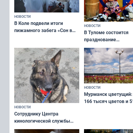
НОВОСТИ
В Коле подвели итоги
НОВОСТИ
пижамного забега «Сон в
В Туломе состоится
Олимпийскую ночь»
празднование
Международного дн
коренных народов м
НОВОСТИ
Мурманск цветущий:
166 тысяч цветов и 5
НОВОСТИ
вазонов
Сотруднику Центра
кинологической службы
ищут новый дом