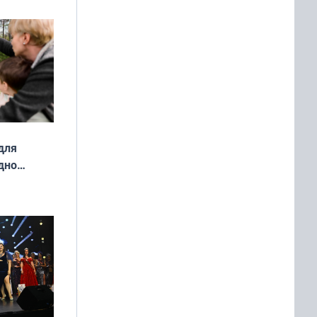
ой сезон
для
дно
ок —
ять
 и без