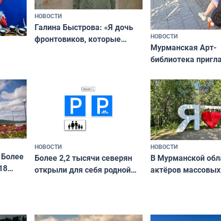
НОВОСТИ
Галина Быстрова: «Я дочь
НОВОСТИ
фронтовиков, которые
Мурманская Арт-
приехали осваивать Север»
библиотека пригл
сотрудничеству х
я
и фотографов
ира
НОВОСТИ
НОВОСТИ
 Более
В Мурманской обл
Более 2,2 тысячи северян
18
актёров массовых
открыли для себя родной
съёмок в
край в рамках проекта
короткометражно
«Туризм для своих»