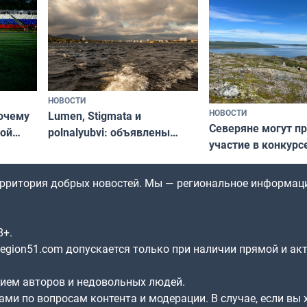
НОВОСТИ
НОВОСТИ
почему
Lumen, Stigmata и
Северяне могут п
ой
polnalyubvi: объявлены
участие в конкурс
стался
хедлайнеры фестиваля
северной границы
«Имандра» в 2026 года
по Печенгскому ок
территория добрых новостей. Мы — региональное информац
8+.
gion51.com допускается только при наличии прямой и ак
нием авторов и недовольных людей.
ами по вопросам контента и модерации. В случае, если вы