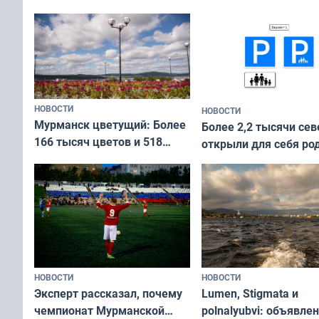
Международного дня
коренных народов мира
НОВОСТИ
НОВОСТИ
Мурманск цветущий: Более
Более 2,2 тысячи сев
166 тысяч цветов и 518
открыли для себя ро
вазонов
край в рамках проек
«Туризм для своих»
НОВОСТИ
НОВОСТИ
Эксперт рассказал, почему
Lumen, Stigmata и
чемпионат Мурманской
polnalyubvi: объявле