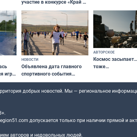
участие в конкурсе «Край у
и их рекордные т
ля
северной границы: фотогид
да
по Печенгскому округу»
АВТОРСКОЕ
Космос засыпает…
НОВОСТИ
ась
Объявлена дата главного
тоже…
ля игры
спортивного события
Заполярья: как зарождался
фестиваль «Гольфстрим»
территория добрых новостей. Мы — региональное информац
8+.
gion51.com допускается только при наличии прямой и ак
нием авторов и недовольных людей.