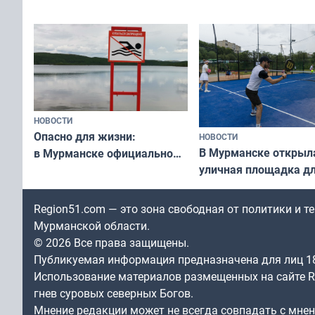
области по футболу остался
хедлайнеры фестива
незамеченным
«Имандра» в 2026 го
НОВОСТИ
Опасно для жизни:
НОВОСТИ
В Мурманске открыл
в Мурманске официально
уличная площадка д
запретили купаться
в падел
в городских водоёмах
Region51.com — это зона свободная от политики и 
Мурманской области.
© 2026 Все права защищены.
Публикуемая информация предназначена для лиц 1
Использование материалов размещенных на сайте Re
гнев суровых северных Богов.
Мнение редакции может не всегда совпадать с мне