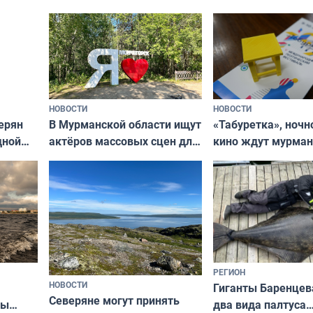
ищут новый дом
и фотографов
НОВОСТИ
НОВОСТИ
В Мурманской области ищут
ерян
«Табуретка», ночн
актёров массовых сцен для
дной
кино ждут мурман
съёмок в
та
выходные
короткометражном фильме
РЕГИОН
НОВОСТИ
Гиганты Баренцев
Северяне могут принять
два вида палтуса
ны