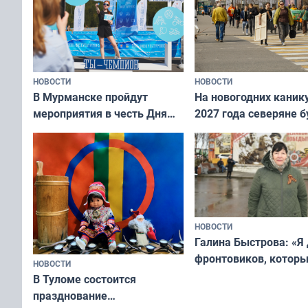
НОВОСТИ
НОВОСТИ
В Мурманске пройдут
На новогодних каник
мероприятия в честь Дня
2027 года северяне б
физкультурника
отдыхать 11 дней
НОВОСТИ
Галина Быстрова: «Я
фронтовиков, котор
НОВОСТИ
приехали осваивать 
В Туломе состоится
празднование