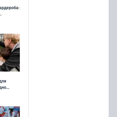
ардероба:
ды — как
о
ой сезон
для
дно
ок —
ять
 и без