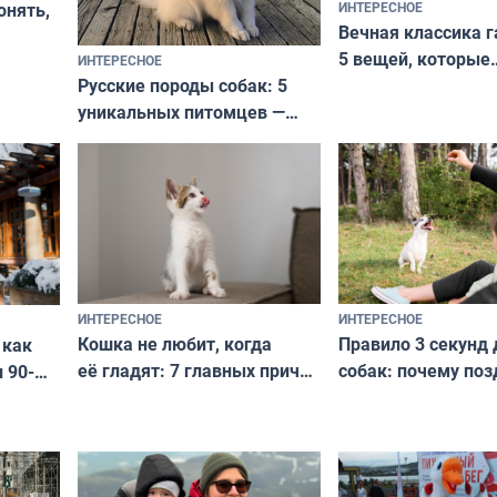
ИНТЕРЕСНОЕ
онять,
Вечная классика г
5 вещей, которые
ИНТЕРЕСНОЕ
верьте
Русские породы собак: 5
не выходят из мо
уникальных питомцев —
выглядеть стильн
национальные сокровища
и актуально в люб
с удивительной историей
и характером
ИНТЕРЕСНОЕ
ИНТЕРЕСНОЕ
Кошка не любит, когда
Правило 3 секунд 
 как
её гладят: 7 главных причин
собак: почему поз
 90-
и как исправить — как найти
ругать за проступ
подход даже к самому
научитесь объясн
о без
независимому питомцу
питомцу всё сразу
криков