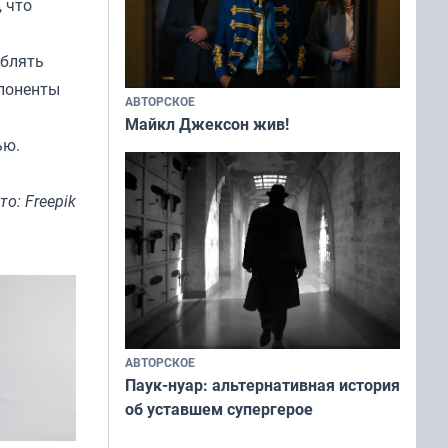
, что
еблять
мпоненты
АВТОРСКОЕ
Майкл Джексон жив!
ью.
то: Freepik
АВТОРСКОЕ
Паук-нуар: альтернативная история
об уставшем супергерое