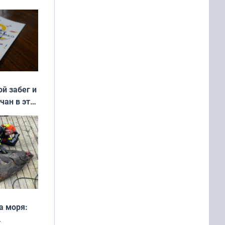
ой забег и
чан в эти
а моря: