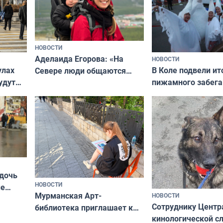
НОВОСТИ
Аделаида Егорова: «На
НОВОСТИ
В Коле подвели ит
улах
Севере люди общаются
пижамного забега
удут
не потому, что это выгодно,
Олимпийскую ноч
а потому что
ты им интересен»
 дочь
НОВОСТИ
ые
Мурманская Арт-
НОВОСТИ
Север»
Сотруднику Центр
библиотека приглашает к
кинологической 
сотрудничеству художников