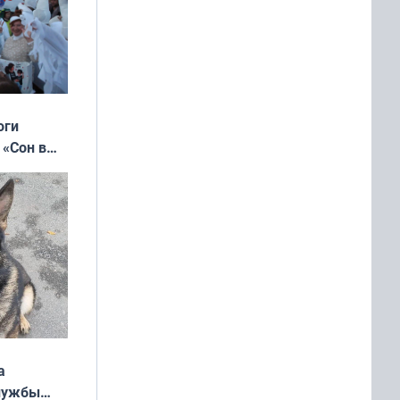
оги
 «Сон в
ь»
а
службы