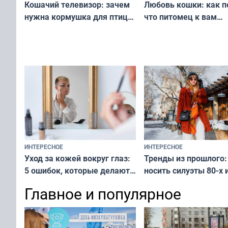
Любовь кошки: как п
Кошачий телевизор: зачем
что питомец к вам
нужна кормушка для птиц
не равнодушен — про
за окном — простое
вашу с ним связь
решение от скуки и стресса
у питомца
ИНТЕРЕСНОЕ
ИНТЕРЕСНОЕ
Тренды из прошлого:
Уход за кожей вокруг глаз:
носить силуэты 80-х и
5 ошибок, которые делают
х — как выглядеть
все — как исправить
Главное и популярное
современно и стильн
и вернуть свежий взгляд
переплат
без дорогих средств