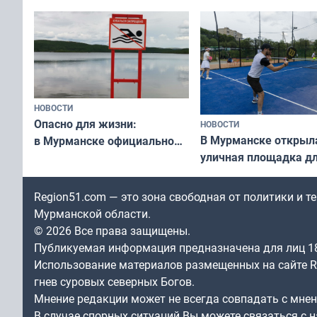
незамеченным
«Имандра» в 2026 го
НОВОСТИ
Опасно для жизни:
НОВОСТИ
В Мурманске открыл
в Мурманске официально
уличная площадка д
запретили купаться
в падел
в городских водоёмах
Region51.com — это зона свободная от политики и 
Мурманской области.
© 2026 Все права защищены.
Публикуемая информация предназначена для лиц 1
Использование материалов размещенных на сайте Re
гнев суровых северных Богов.
Мнение редакции может не всегда совпадать с мне
В случае спорных ситуаций Вы можете связаться с н