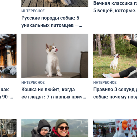
Вечная классика г
5 вещей, которые
ИНТЕРЕСНОЕ
верьте
Русские породы собак: 5
не выходят из мо
уникальных питомцев —
выглядеть стильн
национальные сокровища
и актуально в люб
с удивительной историей
и характером
ИНТЕРЕСНОЕ
ИНТЕРЕСНОЕ
Кошка не любит, когда
Правило 3 секунд 
 как
её гладят: 7 главных причин
собак: почему поз
 90-
и как исправить — как найти
ругать за проступ
подход даже к самому
научитесь объясн
о без
независимому питомцу
питомцу всё сразу
криков