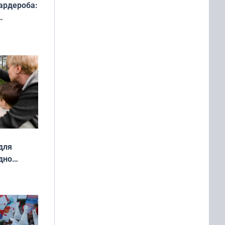
ардероба:
ды — как
о
ой сезон
для
дно
ок —
ять
 и без