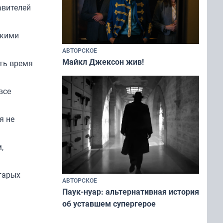
авителей
зкими
АВТОРСКОЕ
Майкл Джексон жив!
ить время
все
я не
,
тарых
АВТОРСКОЕ
Паук-нуар: альтернативная история
об уставшем супергерое