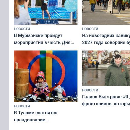
НОВОСТИ
НОВОСТИ
В Мурманске пройдут
На новогодних каник
мероприятия в честь Дня
2027 года северяне б
физкультурника
отдыхать 11 дней
НОВОСТИ
Галина Быстрова: «Я
фронтовиков, котор
НОВОСТИ
приехали осваивать 
В Туломе состоится
празднование
Международного дня