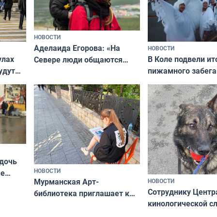
НОВОСТИ
Аделаида Егорова: «На
НОВОСТИ
В Коле подвели ит
улах
Севере люди общаются
пижамного забега
удут
не потому, что это выгодно,
Олимпийскую ноч
а потому что
ты им интересен»
 дочь
НОВОСТИ
ые
Мурманская Арт-
НОВОСТИ
Север»
Сотруднику Центр
библиотека приглашает к
кинологической 
сотрудничеству художников
ищут новый дом
и фотографов