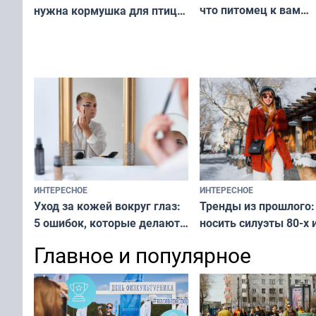
что питомец к вам
нужна кормушка для птиц
не равнодушен — про
за окном — простое
вашу с ним связь
решение от скуки и стресса
у питомца
ИНТЕРЕСНОЕ
ИНТЕРЕСНОЕ
Тренды из прошлого:
Уход за кожей вокруг глаз:
носить силуэты 80-х и
5 ошибок, которые делают
х — как выглядеть
все — как исправить
Главное и популярное
современно и стильн
и вернуть свежий взгляд
переплат
без дорогих средств