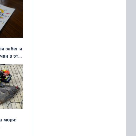
ой забег и
чан в эти
а моря:
рофеи