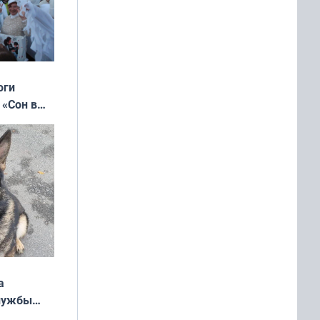
оги
 «Сон в
ь»
а
службы