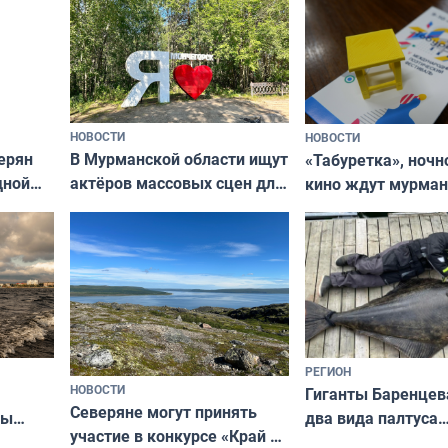
НОВОСТИ
НОВОСТИ
В Мурманской области ищут
ерян
«Табуретка», ночн
актёров массовых сцен для
дной
кино ждут мурман
съёмок в
та
выходные
короткометражном фильме
РЕГИОН
НОВОСТИ
Гиганты Баренцев
Северяне могут принять
два вида палтуса
ны
участие в конкурсе «Край у
и их рекордные т
ля