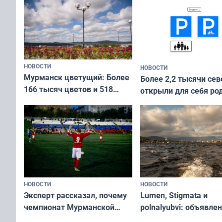
коренных народов мира
НОВОСТИ
НОВОСТИ
Мурманск цветущий: Более
Более 2,2 тысячи сев
166 тысяч цветов и 518
открыли для себя ро
вазонов
край в рамках проек
«Туризм для своих»
НОВОСТИ
НОВОСТИ
Эксперт рассказал, почему
Lumen, Stigmata и
чемпионат Мурманской
polnalyubvi: объявле
области по футболу остался
хедлайнеры фестива