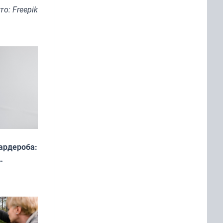
то: Freepik
ардероба:
ды — как
о
ой сезон