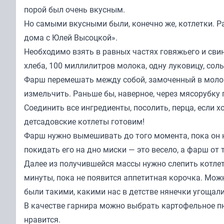
порой был очень вкусным.
Но самыми вкусными были, конечно же, котлетки. Ра
дома с Юлей Высоцкой».
Необходимо взять в равных частях говяжьего и сви
хлеба, 100 миллилитров молока, одну луковицу, соль
Фарш перемешать между собой, замоченный в молоке
измельчить. Раньше бы, наверное, через мясорубку 
Соединить все ингредиенты, посолить, перца, если х
детсадовские котлеты готовим!
Фарш нужно вымешивать до того момента, пока он
покидать его на дно миски — это весело, а фарш от 
Далее из получившейся массы нужно слепить котлет
минуты, пока не появится аппетитная корочка. Мож
были такими, какими нас в детстве нянечки угощали
В качестве гарнира можно выбрать картофельное пю
нравится.