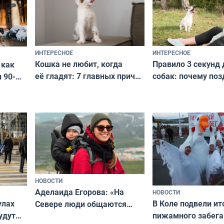
ИНТЕРЕСНОЕ
ИНТЕРЕСНОЕ
Кошка не любит, когда
Правило 3 секунд 
 как
её гладят: 7 главных причин
собак: почему поз
 90-
и как исправить — как найти
ругать за проступ
подход даже к самому
научитесь объясн
о без
независимому питомцу
питомцу всё сразу
криков
НОВОСТИ
Аделаида Егорова: «На
НОВОСТИ
В Коле подвели ит
улах
Севере люди общаются
пижамного забега
удут
не потому, что это выгодно,