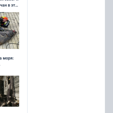
чан в эти
а моря:
рофеи