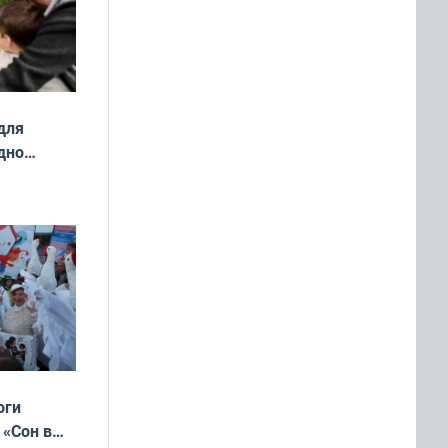
для
дно
ок —
ять
 и без
оги
 «Сон в