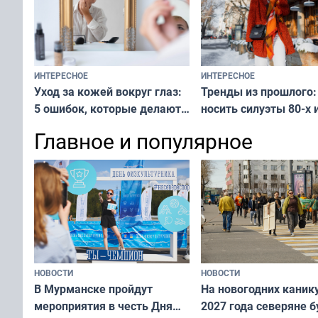
ИНТЕРЕСНОЕ
ИНТЕРЕСНОЕ
Тренды из прошлого:
Уход за кожей вокруг глаз:
носить силуэты 80-х и
5 ошибок, которые делают
х — как выглядеть
все — как исправить
Главное и популярное
современно и стильн
и вернуть свежий взгляд
переплат
без дорогих средств
НОВОСТИ
НОВОСТИ
В Мурманске пройдут
На новогодних каник
мероприятия в честь Дня
2027 года северяне б