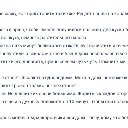
сскажу, как приготовить такие же. Рецепт нашла на канал
ного фарша, чтобы вместе получилось полкило, два куска 
 по вкусу, немного растительного масла.
 на пять минут белый хлеб отжать, лук почистить и очен
пропустили, а сейчас можно и блендером воспользоваться.
отите и его добавить, нужно совсем чуть-чуть. Помните, мы
 не станет абсолютно однородным. Можно даже немножечк
таких трюков только нежнее станет.
ки. Не делайте их очень большими. Жарить с каждой сторо
но еще и в духовку положить на 10 минут, чтобы они полн
.
ре с молочком, макарончики или даже гречу, кому что б