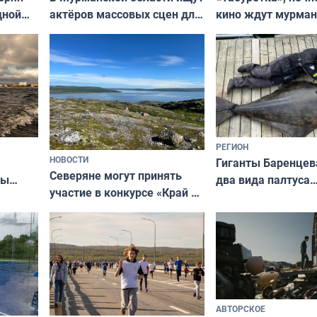
актёров массовых сцен для
дной
кино ждут мурман
съёмок в
та
выходные
короткометражном фильме
РЕГИОН
НОВОСТИ
Гиганты Баренцев
Северяне могут принять
два вида палтуса
ны
участие в конкурсе «Край у
и их рекордные т
ля
северной границы: фотогид
да
по Печенгскому округу»
АВТОРСКОЕ