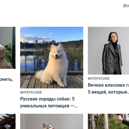
Фо
ИНТЕРЕСНОЕ
онять,
Вечная классика г
5 вещей, которые
ИНТЕРЕСНОЕ
верьте
Русские породы собак: 5
не выходят из мо
уникальных питомцев —
выглядеть стильн
национальные сокровища
и актуально в люб
с удивительной историей
и характером