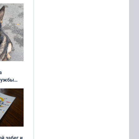
ь»
а
службы
ой забег и