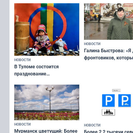
физкультурника
отдыхать 11 дней
НОВОСТИ
Галина Быстрова: «Я
фронтовиков, котор
НОВОСТИ
приехали осваивать 
В Туломе состоится
празднование
Международного дня
коренных народов мира
НОВОСТИ
НОВОСТИ
Мурманск цветущий: Более
Более 2,2 тысячи сев