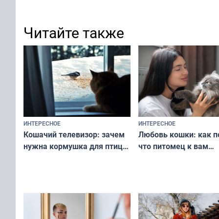
Читайте также
ИНТЕРЕСНОЕ
ИНТЕРЕСНОЕ
Любовь кошки: как п
Кошачий телевизор: зачем
что питомец к вам
нужна кормушка для птиц
не равнодушен — про
за окном — простое
вашу с ним связь
решение от скуки и стресса
у питомца