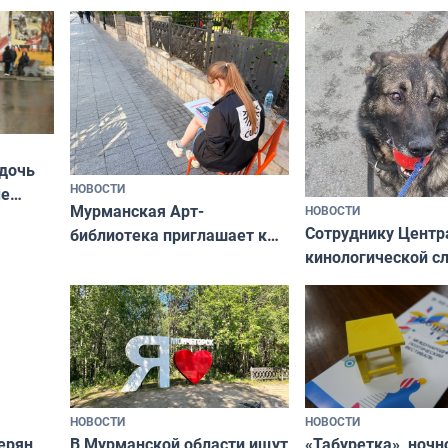
Олимпийскую ноч
а потому что
ты им интересен»
 дочь
НОВОСТИ
ые
Мурманская Арт-
НОВОСТИ
Север»
Сотруднику Центр
библиотека приглашает к
кинологической 
сотрудничеству художников
ищут новый дом
и фотографов
НОВОСТИ
НОВОСТИ
В Мурманской области ищут
ерян
«Табуретка», ночн