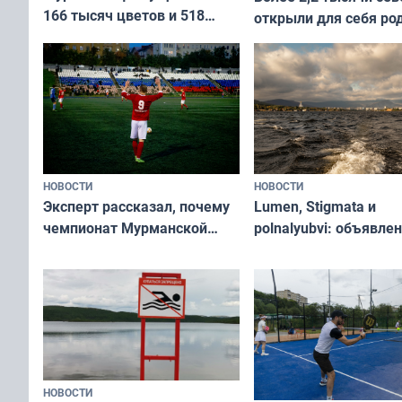
166 тысяч цветов и 518
открыли для себя ро
вазонов
край в рамках проек
«Туризм для своих»
НОВОСТИ
НОВОСТИ
Эксперт рассказал, почему
Lumen, Stigmata и
чемпионат Мурманской
polnalyubvi: объявле
области по футболу остался
хедлайнеры фестива
незамеченным
«Имандра» в 2026 го
НОВОСТИ