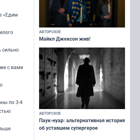
е «Едим
белого
АВТОРСКОЕ
Майкл Джексон жив!
ь сильно
 же с вами
о
ны по 3-4
остью
АВТОРСКОЕ
Паук-нуар: альтернативная история
об уставшем супергерое
ольше