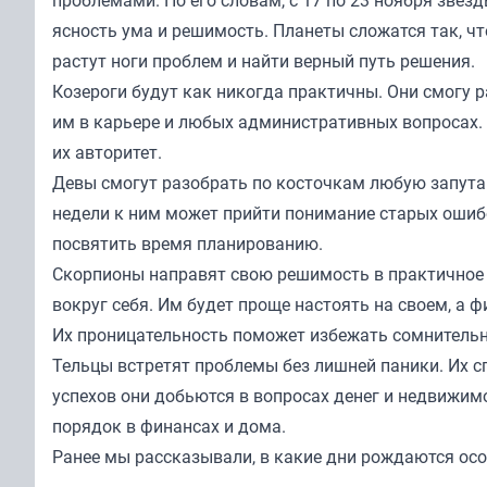
проблемами. По его словам, с 17 по 23 ноября звезд
ясность ума и решимость. Планеты сложатся так, чт
растут ноги проблем и найти верный путь решения.
Козероги будут как никогда практичны. Они смогу
им в карьере и любых административных вопросах. 
их авторитет.
Девы смогут разобрать по косточкам любую запутан
недели к ним может прийти понимание старых ошибо
посвятить время планированию.
Скорпионы направят свою решимость в практичное р
вокруг себя. Им будет проще настоять на своем, а ф
Их проницательность поможет избежать сомнительн
Тельцы встретят проблемы без лишней паники. Их с
успехов они добьются в вопросах денег и недвижимо
порядок в финансах и дома.
Ранее мы
рассказывали
, в какие дни рождаются ос