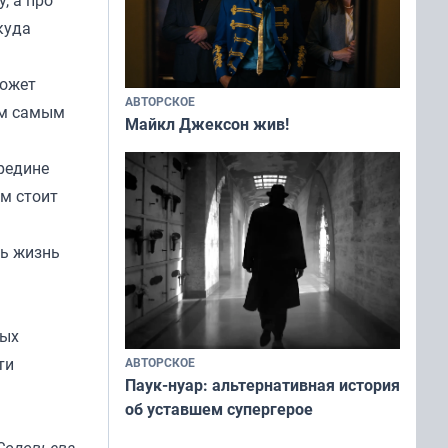
, а про
куда
может
АВТОРСКОЕ
ем самым
Майкл Джексон жив!
редине
м стоит
ть жизнь
бых
ти
АВТОРСКОЕ
Паук-нуар: альтернативная история
об уставшем супергерое