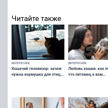
Читайте также
ИНТЕРЕСНОЕ
ИНТЕРЕСНОЕ
Любовь кошки: как п
Кошачий телевизор: зачем
что питомец к вам
нужна кормушка для птиц
не равнодушен — про
за окном — простое
вашу с ним связь
решение от скуки и стресса
у питомца