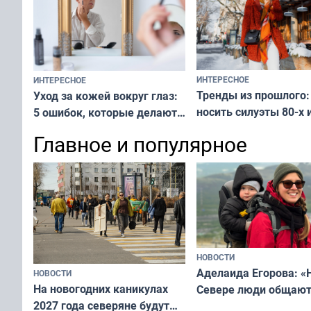
ИНТЕРЕСНОЕ
ИНТЕРЕСНОЕ
Тренды из прошлого:
Уход за кожей вокруг глаз:
носить силуэты 80-х и
5 ошибок, которые делают
х — как выглядеть
все — как исправить
Главное и популярное
современно и стильн
и вернуть свежий взгляд
переплат
без дорогих средств
НОВОСТИ
Аделаида Егорова: «
НОВОСТИ
На новогодних каникулах
Севере люди общают
2027 года северяне будут
не потому, что это вы