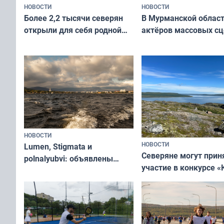
НОВОСТИ
НОВОСТИ
В Мурманской облас
Более 2,2 тысячи северян
актёров массовых сц
открыли для себя родной
съёмок в
край в рамках проекта
короткометражном 
«Туризм для своих»
НОВОСТИ
НОВОСТИ
Lumen, Stigmata и
Северяне могут прин
polnalyubvi: объявлены
участие в конкурсе «
хедлайнеры фестиваля
северной границы: ф
«Имандра» в 2026 года
по Печенгскому окру