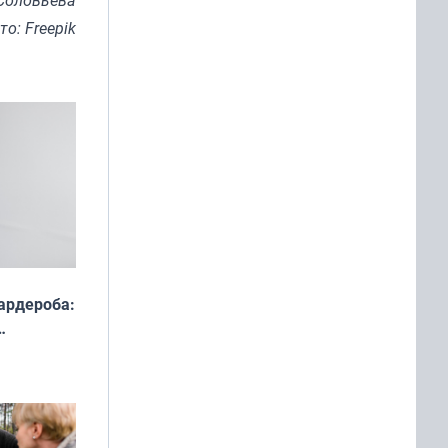
Соловьева
то: Freepik
ардероба:
ды — как
о
ой сезон