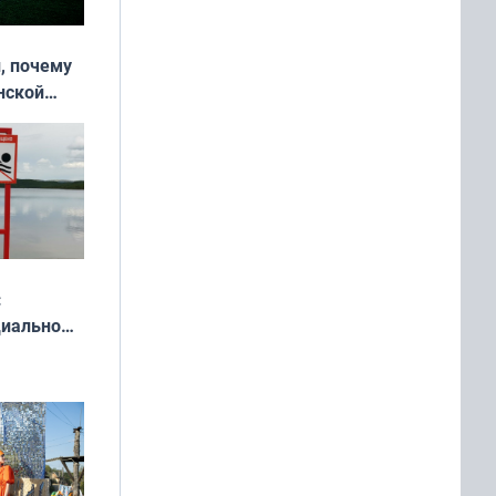
, почему
нской
у остался
:
циально
ся
мах