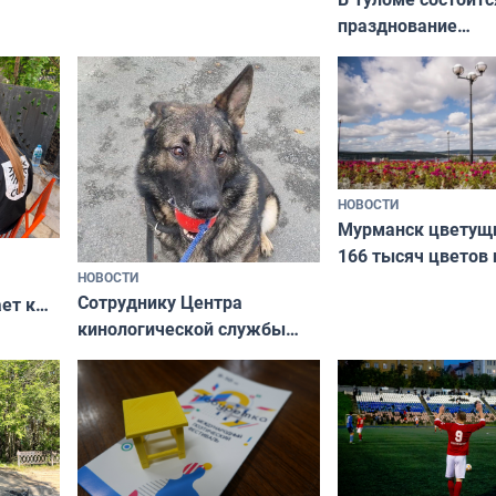
Олимпийскую ночь»
празднование
Международного 
коренных народов
НОВОСТИ
Мурманск цветущи
166 тысяч цветов 
НОВОСТИ
вазонов
Сотруднику Центра
ет к
кинологической службы
ожников
ищут новый дом