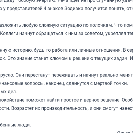
ы дадут особую энергию. Речь идет не про случайную удачу
о у представителей 4 знаков Зодиака получится понять, от
 разложить любую сложную ситуацию по полочкам. Что по
Коллеги начнут обращаться к ним за советом, укрепляя т
ную историю, будь то работа или личные отношения. В се
к. Это знание станет ключом к решению текущих задач. И
усло. Они перестанут переживать и начнут реально меня
инансовые вопросы, наконец, сдвинутся с мертвой точки.
ых дел.
покойствие поможет найти простое и верное решение. Осо
сти. Возрастет их производительность, и они смогут навес
обенные люди.