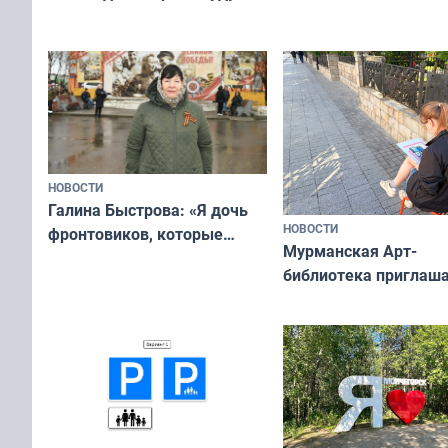
отдыхать 11 дней
а потому что
ты им интересен»
НОВОСТИ
Галина Быстрова: «Я дочь
НОВОСТИ
фронтовиков, которые
Мурманская Арт-
приехали осваивать Север»
библиотека приглаша
сотрудничеству худ
и фотографов