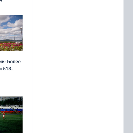
дня
 мира
й: Более
и 518