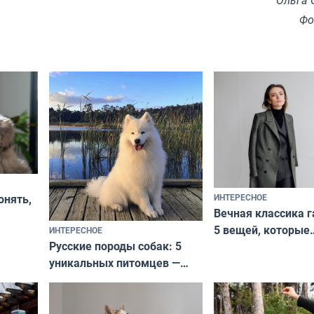
Ольга 
Фо
ИНТЕРЕСНОЕ
онять,
Вечная классика г
5 вещей, которые
ИНТЕРЕСНОЕ
верьте
Русские породы собак: 5
не выходят из мо
уникальных питомцев —
выглядеть стильн
национальные сокровища
и актуально в люб
с удивительной историей
и характером