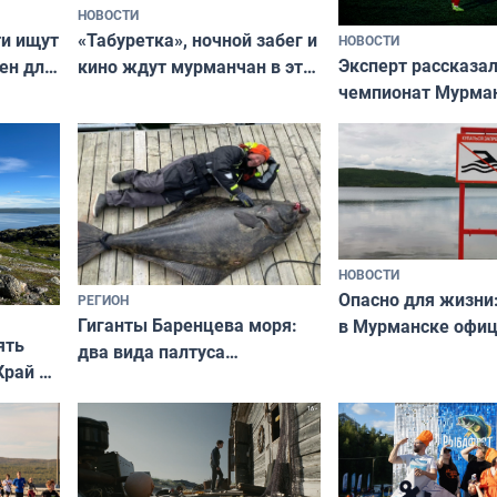
НОВОСТИ
ти ищут
«Табуретка», ночной забег и
НОВОСТИ
Эксперт рассказал
ен для
кино ждут мурманчан в эти
чемпионат Мурма
выходные
области по футбол
фильме
незамеченным
НОВОСТИ
Опасно для жизни
РЕГИОН
Гиганты Баренцева моря:
в Мурманске офи
ять
два вида палтуса
запретили купать
Край у
и их рекордные трофеи
в городских водоё
отогид
гу»