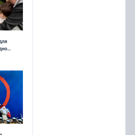
для
дно
ок —
ять
 и без
я