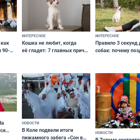
ИНТЕРЕСНОЕ
ИНТЕРЕСНОЕ
Кошка не любит, когда
Правило 3 секунд 
 как
её гладят: 7 главных причин
собак: почему поз
 90-
и как исправить — как найти
ругать за проступ
подход даже к самому
научитесь объясн
о без
независимому питомцу
питомцу всё сразу
криков
На
НОВОСТИ
В Коле подвели итоги
ся
НОВОСТИ
пижамного забега «Сон в
годно,
В Туломе состоитс