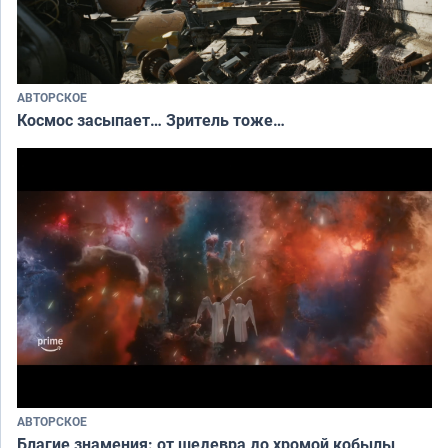
АВТОРСКОЕ
Космос засыпает… Зритель тоже…
АВТОРСКОЕ
Благие знамения: от шедевра до хромой кобылы