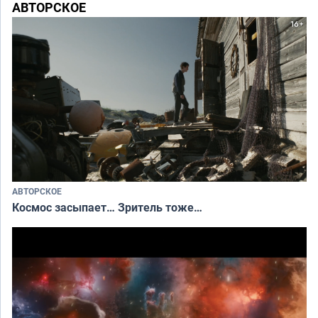
АВТОРСКОЕ
АВТОРСКОЕ
Космос засыпает… Зритель тоже…