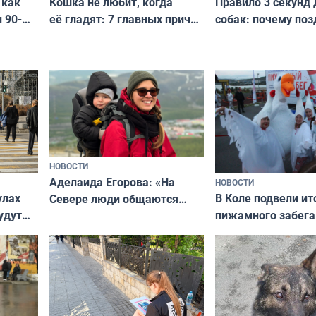
Кошка не любит, когда
Правило 3 секунд 
 как
её гладят: 7 главных причин
собак: почему поз
 90-
и как исправить — как найти
ругать за проступ
подход даже к самому
научитесь объясн
о без
независимому питомцу
питомцу всё сразу
криков
НОВОСТИ
Аделаида Егорова: «На
НОВОСТИ
В Коле подвели ит
улах
Севере люди общаются
пижамного забега
удут
не потому, что это выгодно,
Олимпийскую ноч
а потому что
ты им интересен»