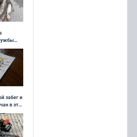
а
службы
ой забег и
чан в эти