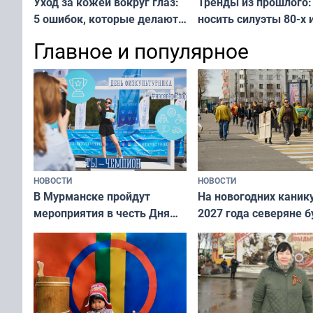
Тренды из прошлого:
Уход за кожей вокруг глаз:
носить силуэты 80-х и
5 ошибок, которые делают
х — как выглядеть
все — как исправить
Главное и популярное
современно и стильн
и вернуть свежий взгляд
переплат
без дорогих средств
НОВОСТИ
НОВОСТИ
В Мурманске пройдут
На новогодних каник
мероприятия в честь Дня
2027 года северяне б
физкультурника
отдыхать 11 дней