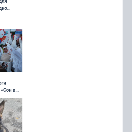
для
дно
ок —
ять
 и без
оги
 «Сон в
ь»