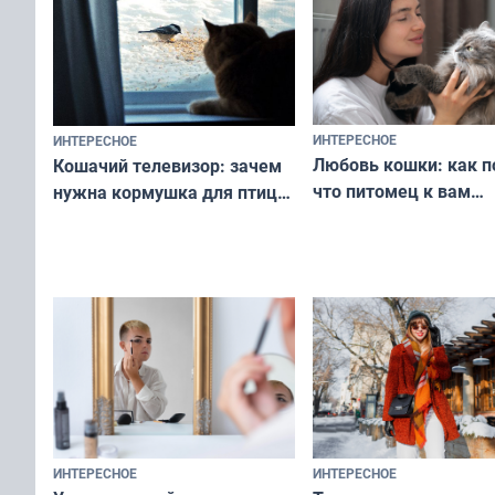
ИНТЕРЕСНОЕ
ИНТЕРЕСНОЕ
Любовь кошки: как п
Кошачий телевизор: зачем
что питомец к вам
нужна кормушка для птиц
не равнодушен — про
за окном — простое
вашу с ним связь
решение от скуки и стресса
у питомца
ИНТЕРЕСНОЕ
ИНТЕРЕСНОЕ