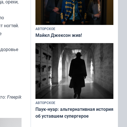
а, орехи,
ло
т ногтей.
АВТОРСКОЕ
е
Майкл Джексон жив!
здоровье
то: Freepik
АВТОРСКОЕ
Паук-нуар: альтернативная история
об уставшем супергерое