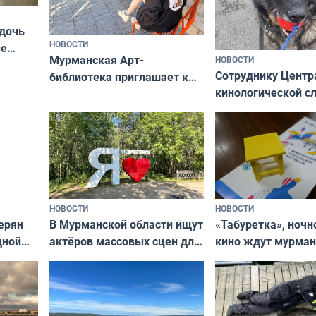
 дочь
НОВОСТИ
ые
Мурманская Арт-
НОВОСТИ
Север»
Сотруднику Центр
библиотека приглашает к
кинологической 
сотрудничеству художников
ищут новый дом
и фотографов
НОВОСТИ
НОВОСТИ
В Мурманской области ищут
ерян
«Табуретка», ночн
актёров массовых сцен для
дной
кино ждут мурман
съёмок в
та
выходные
короткометражном фильме