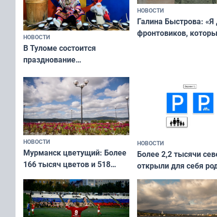
НОВОСТИ
Галина Быстрова: «Я
фронтовиков, котор
НОВОСТИ
приехали осваивать 
В Туломе состоится
празднование
Международного дня
коренных народов мира
НОВОСТИ
НОВОСТИ
Мурманск цветущий: Более
Более 2,2 тысячи сев
166 тысяч цветов и 518
открыли для себя ро
вазонов
край в рамках проек
«Туризм для своих»