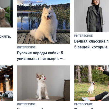
ИНТЕРЕСНОЕ
онять,
Вечная классика г
5 вещей, которые
ИНТЕРЕСНОЕ
верьте
Русские породы собак: 5
не выходят из мо
уникальных питомцев —
выглядеть стильн
национальные сокровища
и актуально в люб
с удивительной историей
и характером
ИНТЕРЕСНОЕ
ИНТЕРЕСНОЕ