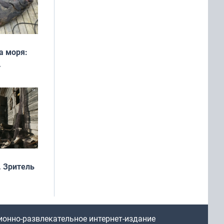
а моря:
рофеи
 Зритель
ионно-развлекательное интернет-издание