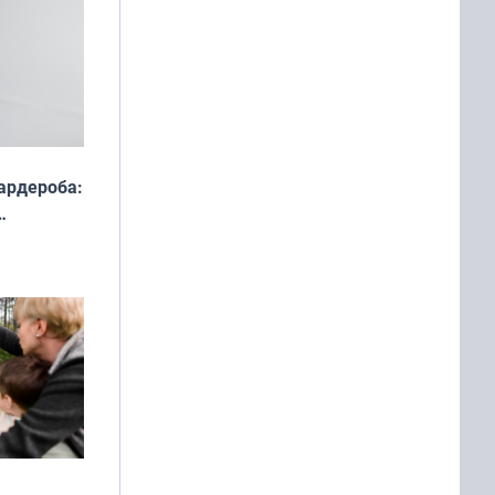
ардероба:
ды — как
о
ой сезон