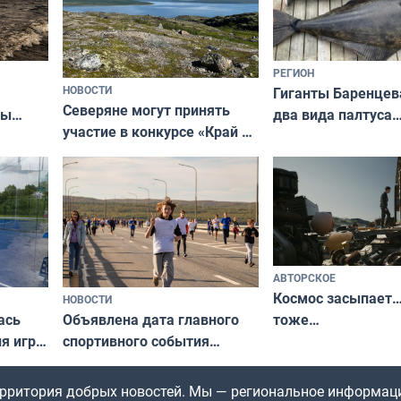
РЕГИОН
НОВОСТИ
Гиганты Баренцев
Северяне могут принять
два вида палтуса
ны
участие в конкурсе «Край у
и их рекордные т
ля
северной границы: фотогид
да
по Печенгскому округу»
АВТОРСКОЕ
Космос засыпает…
НОВОСТИ
ась
Объявлена дата главного
тоже…
ля игры
спортивного события
Заполярья: как зарождался
фестиваль «Гольфстрим»
территория добрых новостей. Мы — региональное информац