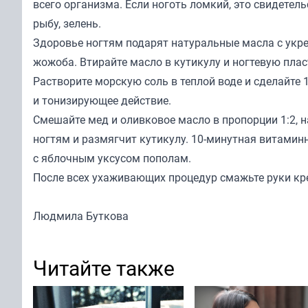
всего организма. Если ноготь ломкий, это свидетель
рыбу, зелень.
Здоровье ногтям подарят натуральные масла с укр
жожоба. Втирайте масло в кутикулу и ногтевую плас
Растворите морскую соль в теплой воде и сделайте
и тонизирующее действие.
Смешайте мед и оливковое масло в пропорции 1:2, на
ногтям и размягчит кутикулу. 10-минутная витаминн
с яблочным уксусом пополам.
После всех ухаживающих процедур смажьте руки кр
Людмила Буткова
Читайте также