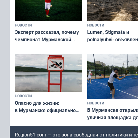
НОВОСТИ
НОВОСТИ
Эксперт рассказал, почему
Lumen, Stigmata и
чемпионат Мурманской
polnalyubvi: объявле
области по футболу остался
хедлайнеры фестива
незамеченным
«Имандра» в 2026 го
НОВОСТИ
Опасно для жизни:
НОВОСТИ
В Мурманске открыл
в Мурманске официально
уличная площадка д
запретили купаться
в падел
в городских водоёмах
Region51.com — это зона свободная от политики и 