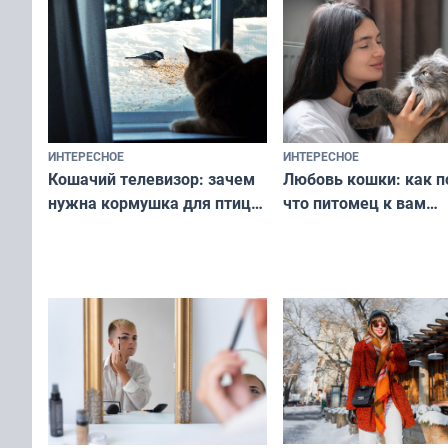
ИНТЕРЕСНОЕ
ИНТЕРЕСНОЕ
Любовь кошки: как п
Кошачий телевизор: зачем
что питомец к вам
нужна кормушка для птиц
не равнодушен — про
за окном — простое
вашу с ним связь
решение от скуки и стресса
у питомца