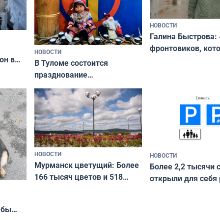
НОВОСТИ
Галина Быстрова: 
фронтовиков, кот
НОВОСТИ
он в
приехали осваива
В Туломе состоится
празднование
Международного дня
коренных народов мира
НОВОСТИ
НОВОСТИ
Мурманск цветущий: Более
Более 2,2 тысячи 
166 тысяч цветов и 518
открыли для себя
вазонов
край в рамках про
«Туризм для своих
жбы