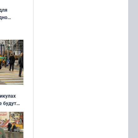
для
дно
ок —
ять
 и без
никулах
е будут