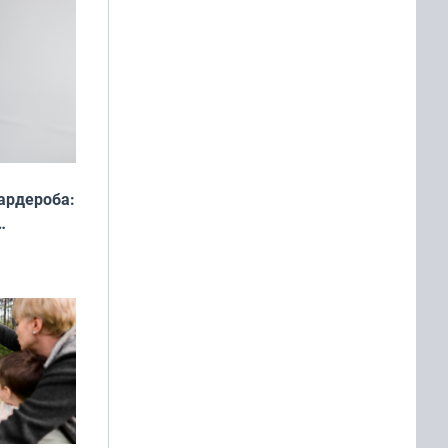
ардероба:
ды — как
о
ой сезон