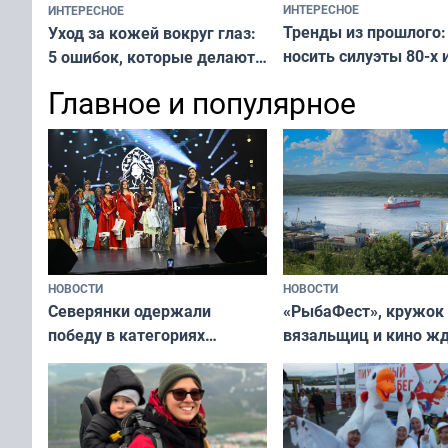
ИНТЕРЕСНОЕ
ИНТЕРЕСНОЕ
Тренды из прошлого:
Уход за кожей вокруг глаз:
носить силуэты 80-х и
5 ошибок, которые делают
х — как выглядеть
все — как исправить
Главное и популярное
современно и стильн
и вернуть свежий взгляд
переплат
без дорогих средств
НОВОСТИ
НОВОСТИ
«РыбаФест», кружок
Северянки одержали
вязальщиц и кино ж
победу в категориях
мурманчан в эти вы
всероссийского конкурса
«Мисс и Миссис Великая
Русь»