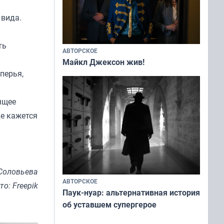
 вида.
ть
АВТОРСКОЕ
Майкл Джексон жив!
перья,
ящее
де кажется
Соловьева
АВТОРСКОЕ
то: Freepik
Паук-нуар: альтернативная история
об уставшем супергерое