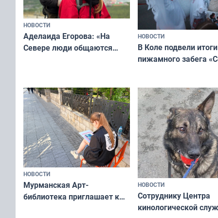
НОВОСТИ
Аделаида Егорова: «На
НОВОСТИ
В Коле подвели итоги
Севере люди общаются
пижамного забега «С
не потому, что это выгодно,
Олимпийскую ночь»
а потому что
ты им интересен»
НОВОСТИ
Мурманская Арт-
НОВОСТИ
Сотруднику Центра
библиотека приглашает к
кинологической слу
сотрудничеству художников