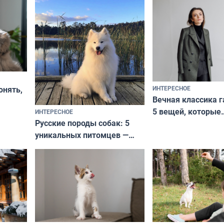
ИНТЕРЕСНОЕ
онять,
Вечная классика г
5 вещей, которые
ИНТЕРЕСНОЕ
верьте
Русские породы собак: 5
не выходят из мо
уникальных питомцев —
выглядеть стильн
национальные сокровища
и актуально в люб
с удивительной историей
и характером