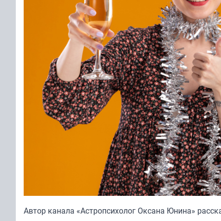
Автор канала «
Астропсихолог Оксана Юнина
» расск