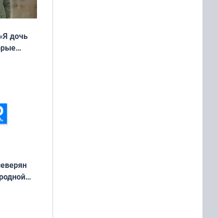
«Я дочь
орые
ть Север»
северян
 родной
екта
»