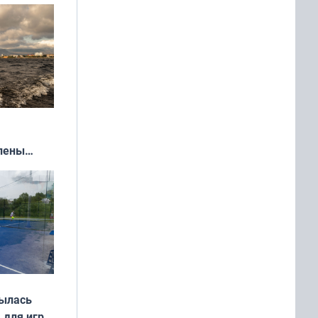
влены
иваля
года
рылась
 для игры