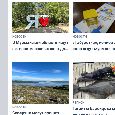
ищут новый дом
и фотографов
НОВОСТИ
НОВОСТИ
В Мурманской области ищут
«Табуретка», ночной 
актёров массовых сцен для
кино ждут мурманчан
съёмок в
выходные
короткометражном фильме
РЕГИОН
НОВОСТИ
Гиганты Баренцева м
Северяне могут принять
два вида палтуса