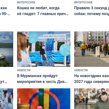
ИНТЕРЕСНОЕ
ИНТЕРЕСНОЕ
Кошка не любит, когда
Правило 3 секунд 
 как
её гладят: 7 главных причин
собак: почему поз
 90-
и как исправить — как найти
ругать за проступ
подход даже к самому
научитесь объясн
о без
независимому питомцу
питомцу всё сразу
криков
НОВОСТИ
НОВОСТИ
В Мурманске пройдут
На новогодних ка
дут
мероприятия в честь Дня
2027 года северян
ходные
физкультурника
отдыхать 11 дней