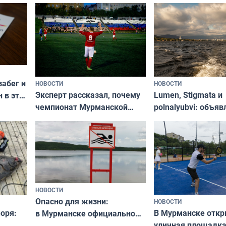
забег и
НОВОСТИ
НОВОСТИ
Эксперт рассказал, почему
Lumen, Stigmata и
 в эти
чемпионат Мурманской
polnalyubvi: объя
области по футболу остался
хедлайнеры фест
незамеченным
«Имандра» в 2026 
НОВОСТИ
Опасно для жизни:
НОВОСТИ
оря:
В Мурманске отк
в Мурманске официально
уличная площадка
запретили купаться