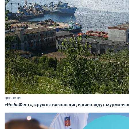
НОВОСТИ
«РыбаФест», кружок вязальщиц и кино ждут мурманча