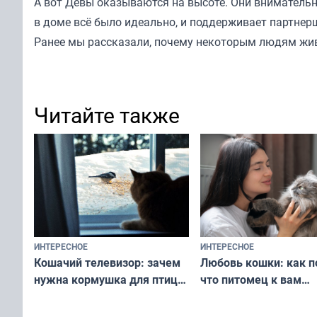
А вот Девы оказываются на высоте. Они внимательн
в доме всё было идеально, и поддерживает партнерш
Ранее мы
рассказали
, почему некоторым людям жив
Читайте также
ИНТЕРЕСНОЕ
ИНТЕРЕСНОЕ
Любовь кошки: как п
Кошачий телевизор: зачем
что питомец к вам
нужна кормушка для птиц
не равнодушен — про
за окном — простое
вашу с ним связь
решение от скуки и стресса