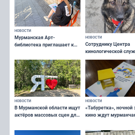
НОВОСТИ
Мурманская Арт-
НОВОСТИ
Сотруднику Центра
библиотека приглашает к
кинологической слу
сотрудничеству художников
ищут новый дом
и фотографов
НОВОСТИ
НОВОСТИ
В Мурманской области ищут
«Табуретка», ночной 
актёров массовых сцен для
кино ждут мурманчан
съёмок в
выходные
короткометражном фильме