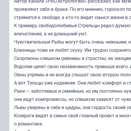
Автор канала «
PRO.Астрологию
» рассказал, как муж
проявляют себя в браке. По его мнению, гороскоп п
стремится к свободе, а кто-то видит смысл жизни в
К примеру, свободолюбивые Стрельцы редко думают
впечатления, а не домашний уют.
Чувствительные Рыбы могут быть очень нежными, но
Близнецы тоже не любят скуку. Им трудно сохранят
Скорпионы слишком ревнивы и страстны, их эмоции
Водолеи ценят свою независимость превыше всего, 
Овны упрямы и не всегда слышат свою вторую полов
А вот Тельцы уже надежнее. Они любят комфорт и 
Раки — заботливые и семейные, но им постоянно н
они ищут компромиссы, но слишком зависят от чуж
Львы уверены в себе и щедры, они гордость своей с
Козероги видят в семье свой главный проект и мног
о романтике.