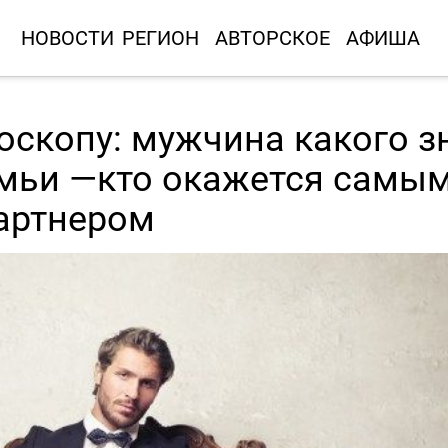
НОВОСТИ
РЕГИОН
АВТОРСКОЕ
АФИША
оскопу: мужчина какого з
емьи —кто окажется самы
артнером