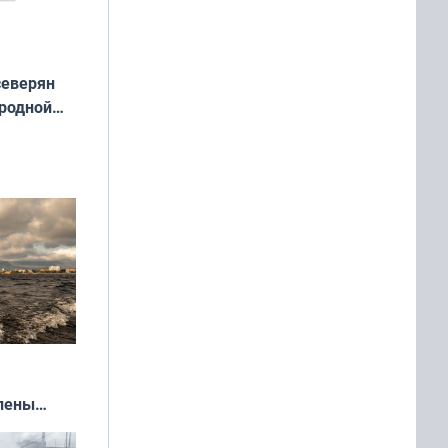
северян
 родной
екта
»
влены
иваля