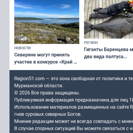
РЕГИОН
НОВОСТИ
Гиганты Баренцева м
Северяне могут принять
два вида палтуса
участие в конкурсе «Край у
и их рекордные троф
северной границы: фотогид
по Печенгскому округу»
Region51.com — это зона свободная от политики и 
Мурманской области.
© 2026 Все права защищены.
Публикуемая информация предназначена для лиц 1
Использование материалов размещенных на сайте Re
гнев суровых северных Богов.
Мнение редакции может не всегда совпадать с мне
В случае спорных ситуаций Вы можете связаться с н