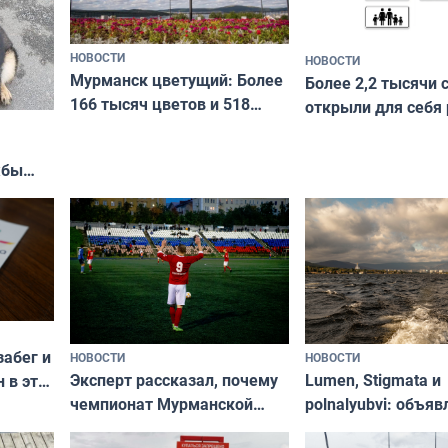
НОВОСТИ
НОВОСТИ
Мурманск цветущий: Более
Более 2,2 тысячи 
166 тысяч цветов и 518
открыли для себя
вазонов
край в рамках про
«Туризм для своих
жбы
забег и
НОВОСТИ
НОВОСТИ
Эксперт рассказал, почему
Lumen, Stigmata и
 в эти
чемпионат Мурманской
polnalyubvi: объя
области по футболу остался
хедлайнеры фест