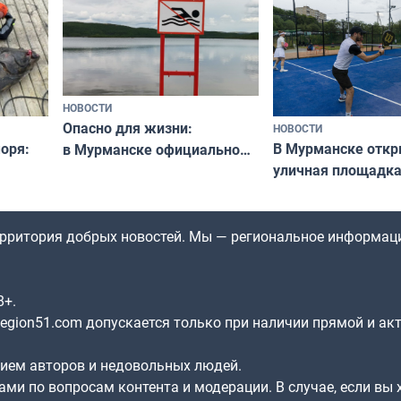
незамеченным
«Имандра» в 2026 
НОВОСТИ
Опасно для жизни:
НОВОСТИ
оря:
В Мурманске отк
в Мурманске официально
уличная площадка
запретили купаться
еи
в падел
в городских водоёмах
территория добрых новостей. Мы — региональное информац
8+.
gion51.com допускается только при наличии прямой и ак
нием авторов и недовольных людей.
ами по вопросам контента и модерации. В случае, если вы