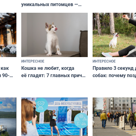
уникальных питомцев —
выглядеть стильн
национальные сокровища
и актуально в люб
с удивительной историей
и характером
ИНТЕРЕСНОЕ
ИНТЕРЕСНОЕ
Кошка не любит, когда
Правило 3 секунд 
 как
её гладят: 7 главных причин
собак: почему поз
 90-
и как исправить — как найти
ругать за проступ
подход даже к самому
научитесь объясн
о без
независимому питомцу
питомцу всё сразу
криков