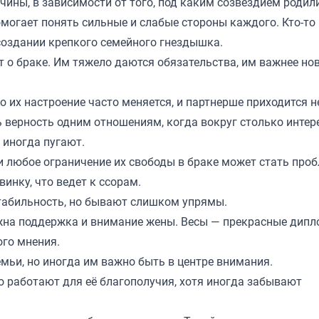
чины, в зависимости от того, под каким созвездием родили
омогает понять сильные и слабые стороны каждого. Кто-то
 создании крепкого семейного гнездышка.
 о браке. Им тяжело даются обязательства, им важнее но
 их настроение часто меняется, и партнерше приходится н
ь верность одним отношениям, когда вокруг столько интер
 иногда пугают.
и любое ограничение их свободы в браке может стать проб
инку, что ведет к ссорам.
стабильность, но бывают слишком упрямы.
ужна поддержка и внимание жены. Весы — прекрасные дипл
ого мнения.
емьи, но иногда им важно быть в центре внимания.
о работают для её благополучия, хотя иногда забывают