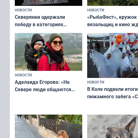
НОВОСТИ
НОВОСТИ
«РыбаФест», кружок
Северянки одержали
вязальщиц и кино ж
победу в категориях
мурманчан в эти вы
всероссийского конкурса
«Мисс и Миссис Великая
Русь»
НОВОСТИ
Аделаида Егорова: «На
НОВОСТИ
В Коле подвели итоги
Севере люди общаются
пижамного забега «С
не потому, что это выгодно,
Олимпийскую ночь»
а потому что
ты им интересен»