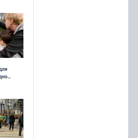
о
ой сезон
для
дно
ок —
ять
 и без