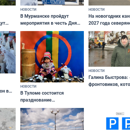
НОВОСТИ
НОВОСТИ
В Мурманске пройдут
На новогодних ка
дут
мероприятия в честь Дня
2027 года северян
ходные
физкультурника
отдыхать 11 дней
НОВОСТИ
Галина Быстрова: 
фронтовиков, кот
НОВОСТИ
он в
приехали осваива
В Туломе состоится
празднование
Международного дня
коренных народов мира