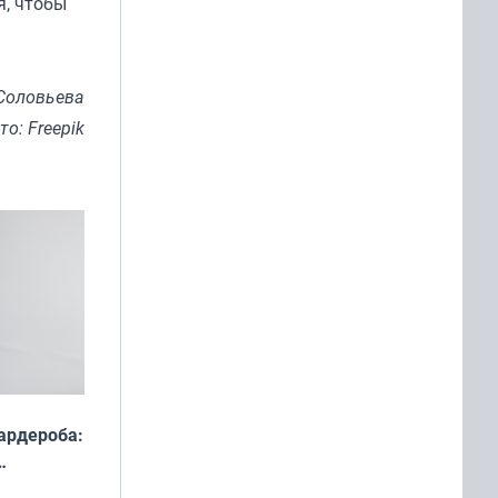
я, чтобы
Соловьева
то: Freepik
ардероба:
ды — как