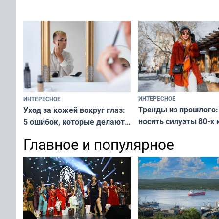
у питомца
ИНТЕРЕСНОЕ
ИНТЕРЕСНОЕ
Тренды из прошлого:
Уход за кожей вокруг глаз:
носить силуэты 80-х и
5 ошибок, которые делают
х — как выглядеть
все — как исправить
Главное и популярное
современно и стильн
и вернуть свежий взгляд
переплат
без дорогих средств