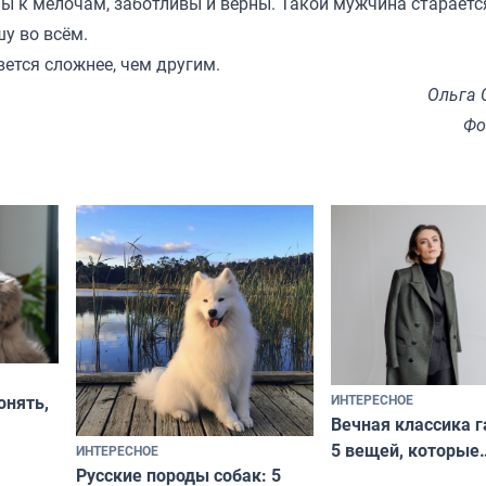
ы к мелочам, заботливы и верны. Такой мужчина стараетс
у во всём.
ется сложнее, чем другим.
Ольга 
Фо
ИНТЕРЕСНОЕ
онять,
Вечная классика г
5 вещей, которые
ИНТЕРЕСНОЕ
верьте
Русские породы собак: 5
не выходят из мо