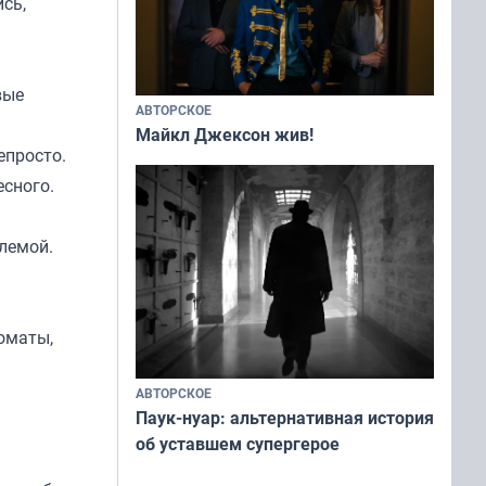
сь,
вые
АВТОРСКОЕ
Майкл Джексон жив!
епросто.
есного.
лемой.
оматы,
АВТОРСКОЕ
Паук-нуар: альтернативная история
об уставшем супергерое