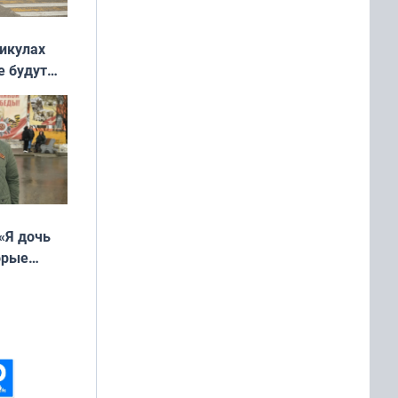
никулах
е будут
«Я дочь
орые
ть Север»