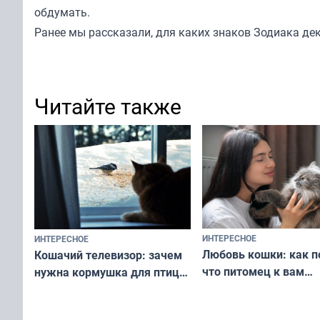
обдумать.
Ранее мы
рассказали
, для каких знаков Зодиака де
Читайте также
ИНТЕРЕСНОЕ
ИНТЕРЕСНОЕ
Любовь кошки: как п
Кошачий телевизор: зачем
что питомец к вам
нужна кормушка для птиц
не равнодушен — про
за окном — простое
вашу с ним связь
решение от скуки и стресса