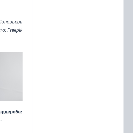
Соловьева
то: Freepik
ардероба:
ды — как