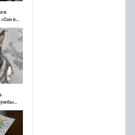
оги
 «Сон в
ь»
а
службы