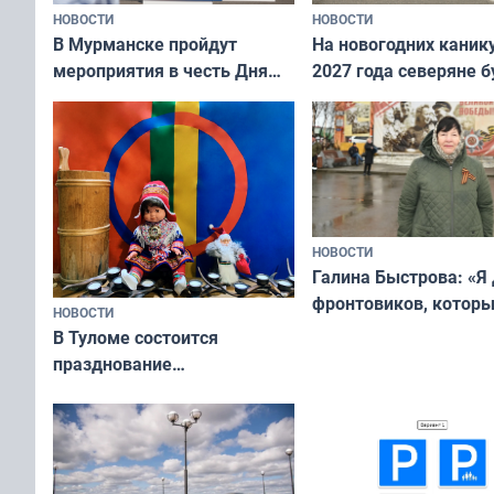
НОВОСТИ
НОВОСТИ
В Мурманске пройдут
На новогодних каник
мероприятия в честь Дня
2027 года северяне б
физкультурника
отдыхать 11 дней
НОВОСТИ
Галина Быстрова: «Я
фронтовиков, котор
НОВОСТИ
приехали осваивать 
В Туломе состоится
празднование
Международного дня
коренных народов мира