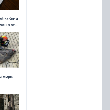
ой забег и
чан в эти
а моря:
рофеи