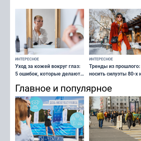
у питомца
ИНТЕРЕСНОЕ
ИНТЕРЕСНОЕ
Тренды из прошлого:
Уход за кожей вокруг глаз:
носить силуэты 80-х и
5 ошибок, которые делают
х — как выглядеть
все — как исправить
Главное и популярное
современно и стильн
и вернуть свежий взгляд
переплат
без дорогих средств