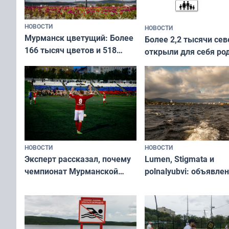
НОВОСТИ
НОВОСТИ
Мурманск цветущий: Более
Более 2,2 тысячи сев
166 тысяч цветов и 518
открыли для себя ро
вазонов
край в рамках проек
«Туризм для своих»
НОВОСТИ
НОВОСТИ
Эксперт рассказал, почему
Lumen, Stigmata и
чемпионат Мурманской
polnalyubvi: объявле
области по футболу остался
хедлайнеры фестива
незамеченным
«Имандра» в 2026 го