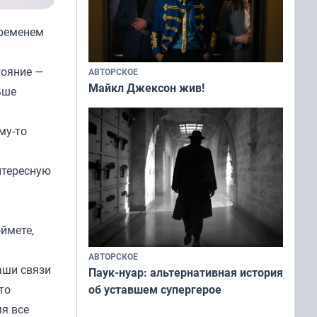
временем
тояние —
АВТОРСКОЕ
Майкл Джексон жив!
ьше
му-то
нтересную
ймете,
АВТОРСКОЕ
аши связи
Паук-нуар: альтернативная история
то
об уставшем супергерое
мя все