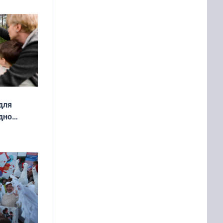
о
ой сезон
для
дно
ок —
ять
 и без