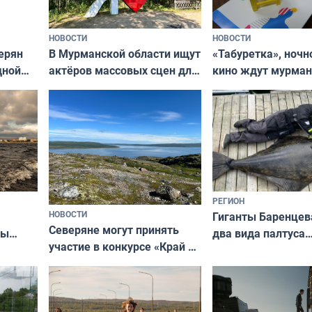
НОВОСТИ
НОВОСТИ
В Мурманской области ищут
ерян
«Табуретка», ночн
актёров массовых сцен для
дной
кино ждут мурман
съёмок в
та
выходные
короткометражном фильме
РЕГИОН
НОВОСТИ
Гиганты Баренцев
Северяне могут принять
два вида палтуса
ны
участие в конкурсе «Край у
и их рекордные т
ля
северной границы: фотогид
да
по Печенгскому округу»