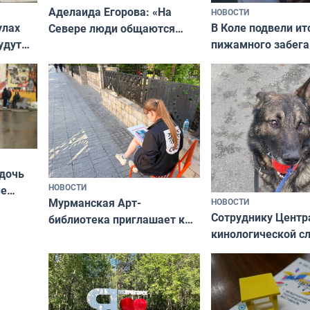
Аделаида Егорова: «На
НОВОСТИ
В Коле подвели ит
улах
Севере люди общаются
пижамного забега
удут
не потому, что это выгодно,
Олимпийскую ноч
а потому что
ты им интересен»
 дочь
НОВОСТИ
ые
Мурманская Арт-
НОВОСТИ
Север»
Сотруднику Центр
библиотека приглашает к
кинологической 
сотрудничеству художников
ищут новый дом
и фотографов