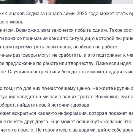
ких 4 знаков Зодиака начало зимы 2025 года может стать 
свою жизнь.
ежитом. Возможно, вам захочется побыть одним. Такое сос
йти важное понимание какой-то ситуации, о которой вы ран
вам пересмотреть свои планы, особенно на работе.
ные разговоры могут не сработать, и это подтолкнет к че
ое предложение по работе или творчеству. Даже если идея
ное. Случайная встреча или беседа тоже может подарить и
о том, что для них по-настоящему ценно. Не ждите крупных
туация наведет на мысли о ваших тратах. Возможно, вы по
аоборот, найдете новый источник дохода.
Может вскрыться какая-то информация, которая покажет в
чше понять друг друга. Еще может возникнуть желание что-
чего-то нового. Не торопитесь с выводами, дайте себе вре