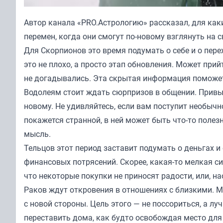
Автор канала «
PRO.Астрологию
» рассказал, для ка
перемен, когда они смогут по-новому взглянуть на 
Для Скорпионов это время подумать о себе и о пер
это не плохо, а просто этап обновления. Может при
не догадывались. Эта скрытая информация поможет 
Водолеям стоит ждать сюрпризов в общении. Привыч
новому. Не удивляйтесь, если вам поступит необычн
покажется странной, в ней может быть что-то полез
мысль.
Тельцов этот период заставит подумать о деньгах и 
финансовых потрясений. Скорее, какая-то мелкая си
что некоторые покупки не приносят радости, или, н
Раков ждут откровения в отношениях с близкими. 
с новой стороны. Цель этого — не поссориться, а лу
переставить дома, как будто освобождая место для 