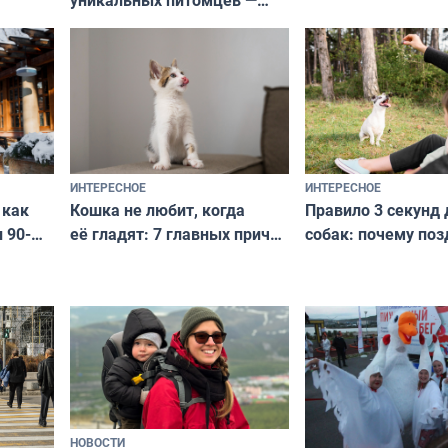
уникальных питомцев —
выглядеть стильн
национальные сокровища
и актуально в люб
с удивительной историей
и характером
ИНТЕРЕСНОЕ
ИНТЕРЕСНОЕ
Кошка не любит, когда
Правило 3 секунд 
 как
её гладят: 7 главных причин
собак: почему поз
 90-
и как исправить — как найти
ругать за проступ
подход даже к самому
научитесь объясн
о без
независимому питомцу
питомцу всё сразу
криков
НОВОСТИ