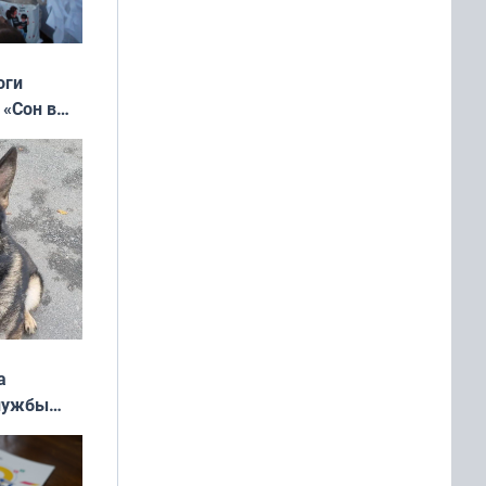
оги
 «Сон в
ь»
а
службы