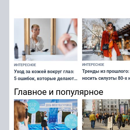
вашу с ним связь
решение от скуки и стресса
у питомца
ИНТЕРЕСНОЕ
ИНТЕРЕСНОЕ
Тренды из прошлого:
Уход за кожей вокруг глаз:
носить силуэты 80-х и
5 ошибок, которые делают
х — как выглядеть
все — как исправить
Главное и популярное
современно и стильн
и вернуть свежий взгляд
переплат
без дорогих средств