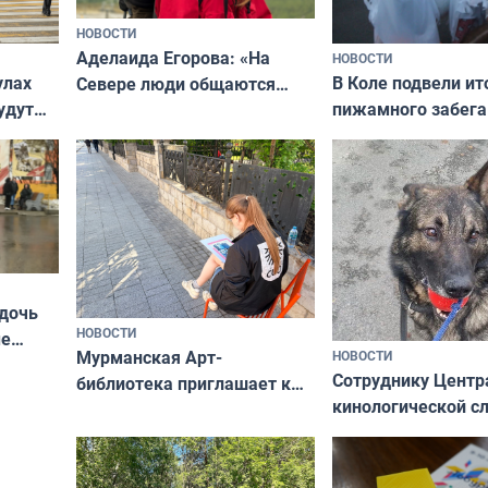
НОВОСТИ
Аделаида Егорова: «На
НОВОСТИ
В Коле подвели ит
улах
Севере люди общаются
пижамного забега
удут
не потому, что это выгодно,
Олимпийскую ноч
а потому что
ты им интересен»
 дочь
НОВОСТИ
ые
Мурманская Арт-
НОВОСТИ
Север»
Сотруднику Центр
библиотека приглашает к
кинологической 
сотрудничеству художников
ищут новый дом
и фотографов