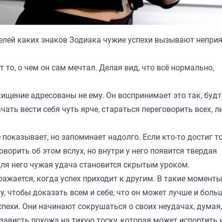
телей каких знаков Зодиака чужие успехи вызывают непри
т то, о чем он сам мечтал. Делая вид, что всё нормально,
ищение адресованы не ему. Он воспринимает это так, будт
чать вести себя чуть ярче, стараться переговорить всех, 
показывает, но запоминает надолго. Если кто-то достиг то
оворить об этом вслух, но внутри у него появится твердая
Для него чужая удача становится скрытым уроком.
ажается, когда успех приходит к другим. В такие моменты
ту, чтобы доказать всем и себе, что он может лучше и боль
ехи. Они начинают сокрушаться о своих неудачах, думая,
 зависть похожа на тихую тоску, которая может испортить 