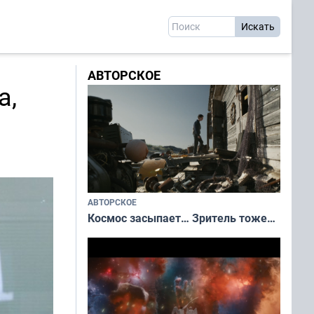
АВТОРСКОЕ
а,
АВТОРСКОЕ
Космос засыпает… Зритель тоже…