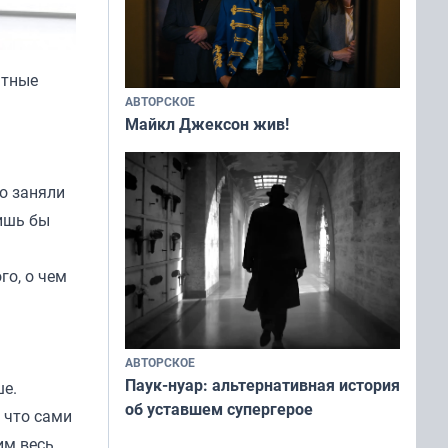
ятные
АВТОРСКОЕ
Майкл Джексон жив!
о заняли
лишь бы
го, о чем
АВТОРСКОЕ
Паук-нуар: альтернативная история
ше.
об уставшем супергерое
 что сами
им весь