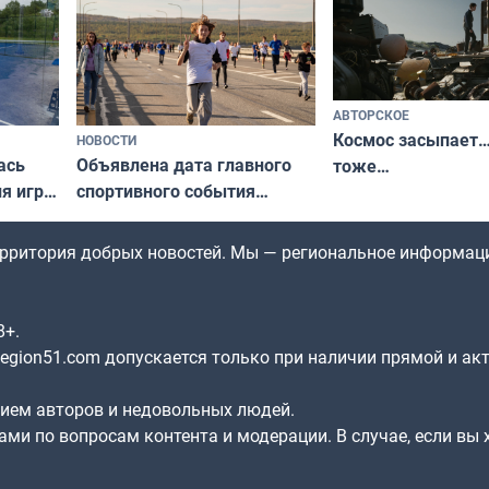
АВТОРСКОЕ
Космос засыпает…
НОВОСТИ
ась
Объявлена дата главного
тоже…
ля игры
спортивного события
Заполярья: как зарождался
фестиваль «Гольфстрим»
территория добрых новостей. Мы — региональное информац
8+.
gion51.com допускается только при наличии прямой и ак
нием авторов и недовольных людей.
ами по вопросам контента и модерации. В случае, если вы