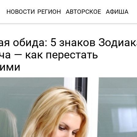
НОВОСТИ
РЕГИОН
АВТОРСКОЕ
АФИША
я обида: 5 знаков Зодиак
а — как перестать
гими