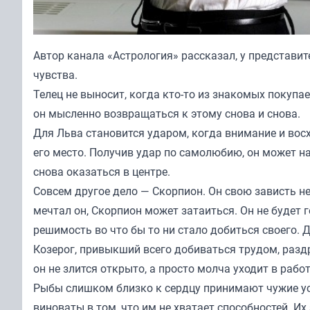
Автор канала «
Астрология
» рассказал, у представи
чувства.
Телец не выносит, когда кто-то из знакомых покупае
он мысленно возвращаться к этому снова и снова.
Для Льва становится ударом, когда внимание и восх
его место. Получив удар по самолюбию, он может на
снова оказаться в центре.
Совсем другое дело — Скорпион. Он свою зависть не 
мечтал он, Скорпион может затаиться. Он не будет г
решимость во что бы то ни стало добиться своего. 
Козерог, привыкший всего добиваться трудом, раздр
он не злится открыто, а просто молча уходит в рабо
Рыбы слишком близко к сердцу принимают чужие усп
виноваты в том, что им не хватает способностей. Их