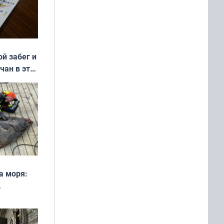
ой забег и
чан в эти
а моря:
рофеи