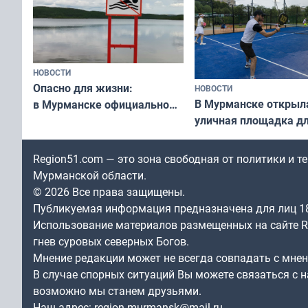
НОВОСТИ
Опасно для жизни:
НОВОСТИ
В Мурманске открыл
в Мурманске официально
уличная площадка д
запретили купаться
в падел
в городских водоёмах
Region51.com — это зона свободная от политики и 
Мурманской области.
© 2026 Все права защищены.
Публикуемая информация предназначена для лиц 1
Использование материалов размещенных на сайте Re
гнев суровых северных Богов.
Мнение редакции может не всегда совпадать с мне
В случае спорных ситуаций Вы можете связаться с н
возможно мы станем друзьями.
Наш адрес:
region.murmansk@mail.ru