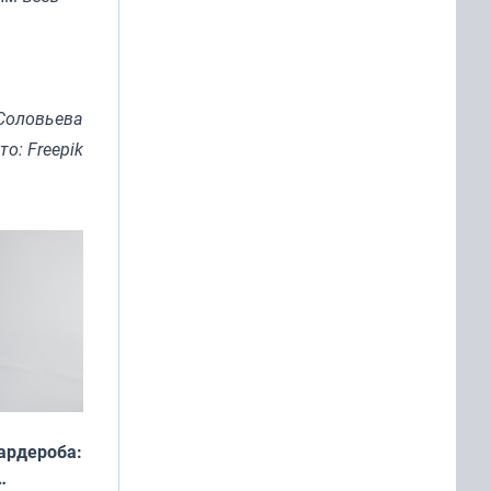
Соловьева
то: Freepik
ардероба: