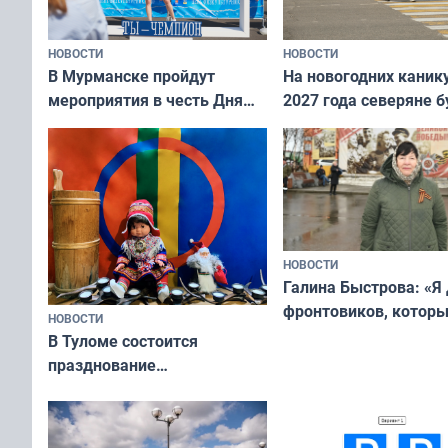
НОВОСТИ
НОВОСТИ
В Мурманске пройдут
На новогодних каник
мероприятия в честь Дня
2027 года северяне б
физкультурника
отдыхать 11 дней
НОВОСТИ
Галина Быстрова: «Я
фронтовиков, котор
НОВОСТИ
приехали осваивать 
В Туломе состоится
празднование
Международного дня
коренных народов мира