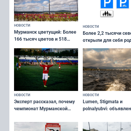
НОВОСТИ
НОВОСТИ
Мурманск цветущий: Более
Более 2,2 тысячи сев
166 тысяч цветов и 518
открыли для себя ро
вазонов
край в рамках проек
«Туризм для своих»
НОВОСТИ
НОВОСТИ
Эксперт рассказал, почему
Lumen, Stigmata и
чемпионат Мурманской
polnalyubvi: объявле
области по футболу остался
хедлайнеры фестива
незамеченным
«Имандра» в 2026 го