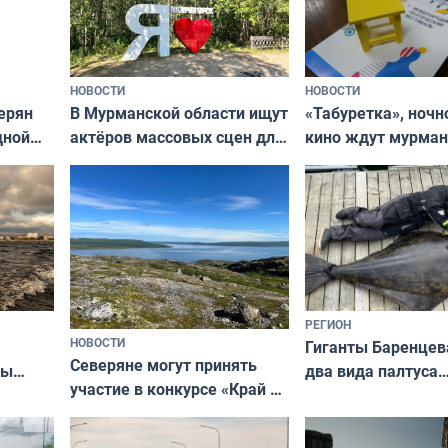
НОВОСТИ
НОВОСТИ
В Мурманской области ищут
ерян
«Табуретка», ночн
актёров массовых сцен для
дной
кино ждут мурман
съёмок в
та
выходные
короткометражном фильме
РЕГИОН
НОВОСТИ
Гиганты Баренцев
Северяне могут принять
два вида палтуса
ны
участие в конкурсе «Край у
и их рекордные т
ля
северной границы: фотогид
да
по Печенгскому округу»