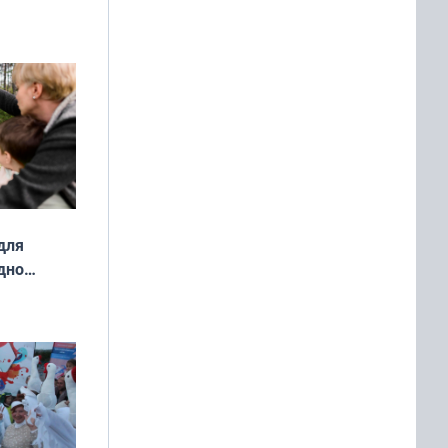
ды — как
о
ой сезон
для
дно
ок —
ять
 и без