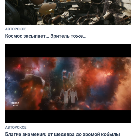
АВТОРСКОЕ
Космос засыпает… Зритель тоже…
АВТОРСКОЕ
Благие знамения: от шедевра до хромой кобылы