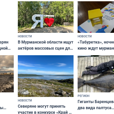
ищут новый дом
и фотографов
НОВОСТИ
НОВОСТИ
В Мурманской области ищут
ерян
«Табуретка», ночн
актёров массовых сцен для
дной
кино ждут мурман
съёмок в
та
выходные
короткометражном фильме
РЕГИОН
НОВОСТИ
Гиганты Баренцев
Северяне могут принять
два вида палтуса
ны
участие в конкурсе «Край у
и их рекордные т
ля