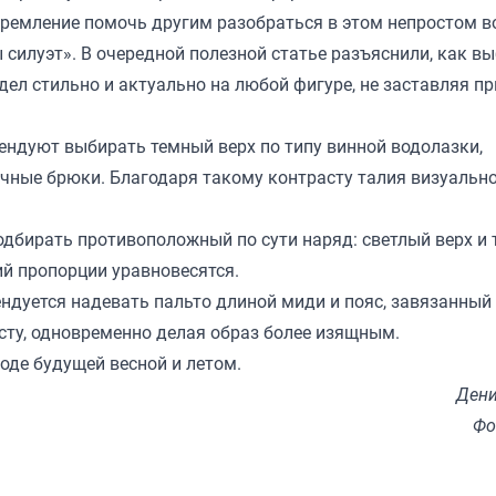
стремление помочь другим разобраться в этом непростом в
 силуэт
». В очередной полезной статье разъяснили, как в
ел стильно и актуально на любой фигуре, не заставляя пр
мендуют выбирать темный верх по типу винной водолазки,
очные брюки. Благодаря такому контрасту талия визуальн
дбирать противоположный по сути наряд: светлый верх и
ий пропорции уравновесятся.
ендуется надевать пальто длиной миди и пояс, завязанный 
сту, одновременно делая образ более изящным.
оде будущей весной и летом.
Дени
Фо