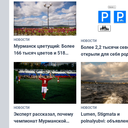
коренных народов мира
НОВОСТИ
НОВОСТИ
Мурманск цветущий: Более
Более 2,2 тысячи сев
166 тысяч цветов и 518
открыли для себя ро
вазонов
край в рамках проек
«Туризм для своих»
НОВОСТИ
НОВОСТИ
Эксперт рассказал, почему
Lumen, Stigmata и
чемпионат Мурманской
polnalyubvi: объявле
области по футболу остался
хедлайнеры фестива