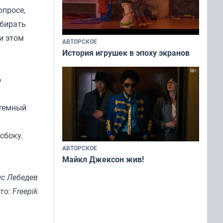
опросе,
ыбирать
и этом
АВТОРСКОЕ
История игрушек в эпоху экранов
о
 темный
сбоку.
АВТОРСКОЕ
Майкл Джексон жив!
с Лебедев
то: Freepik