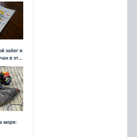
ой забег и
чан в эти
а моря:
рофеи