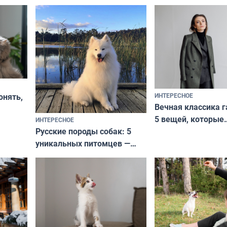
ИНТЕРЕСНОЕ
онять,
Вечная классика г
5 вещей, которые
ИНТЕРЕСНОЕ
верьте
Русские породы собак: 5
не выходят из мо
уникальных питомцев —
выглядеть стильн
национальные сокровища
и актуально в люб
с удивительной историей
и характером