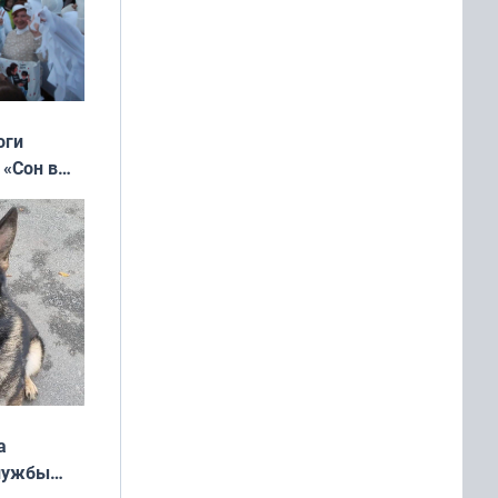
оги
 «Сон в
ь»
а
службы