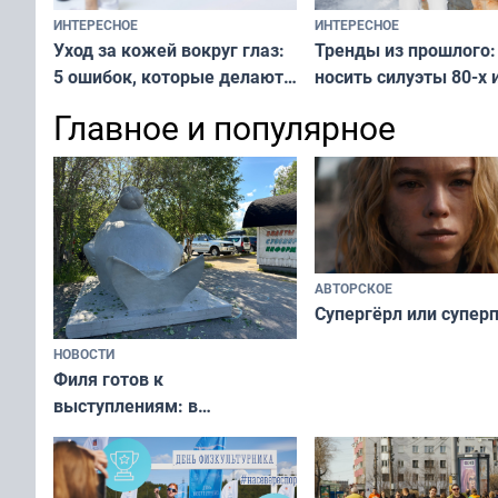
ИНТЕРЕСНОЕ
ИНТЕРЕСНОЕ
Тренды из прошлого:
Уход за кожей вокруг глаз:
носить силуэты 80-х и
5 ошибок, которые делают
х — как выглядеть
все — как исправить
Главное и популярное
современно и стильн
и вернуть свежий взгляд
переплат
без дорогих средств
АВТОРСКОЕ
Супергёрл или супер
НОВОСТИ
Филя готов к
выступлениям: в
мурманском океанариуме
рассказали о состоянии
тюленей