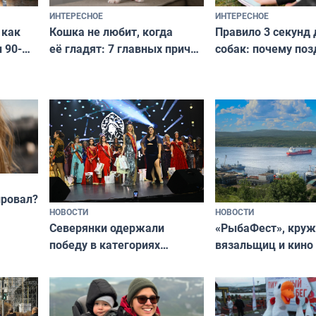
ИНТЕРЕСНОЕ
ИНТЕРЕСНОЕ
Кошка не любит, когда
Правило 3 секунд 
 как
её гладят: 7 главных причин
собак: почему поз
 90-
и как исправить — как найти
ругать за проступ
подход даже к самому
научитесь объясн
о без
независимому питомцу
питомцу всё сразу
криков
провал?
НОВОСТИ
НОВОСТИ
«РыбаФест», кру
Северянки одержали
вязальщиц и кино
победу в категориях
мурманчан в эти 
всероссийского конкурса
«Мисс и Миссис Великая
Русь»