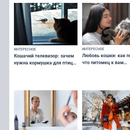
ИНТЕРЕСНОЕ
ИНТЕРЕСНОЕ
Любовь кошки: как п
Кошачий телевизор: зачем
что питомец к вам
нужна кормушка для птиц
не равнодушен — про
за окном — простое
вашу с ним связь
решение от скуки и стресса
у питомца