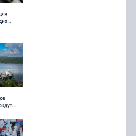
для
дно
ок —
ять
 и без
жок
 ждут
выходные