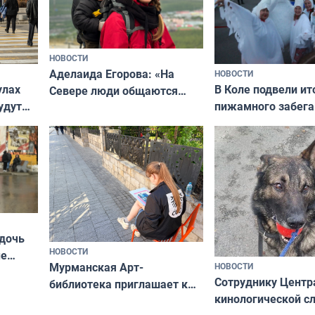
НОВОСТИ
Аделаида Егорова: «На
НОВОСТИ
В Коле подвели ит
улах
Севере люди общаются
пижамного забега
удут
не потому, что это выгодно,
Олимпийскую ноч
а потому что
ты им интересен»
 дочь
НОВОСТИ
ые
Мурманская Арт-
НОВОСТИ
Север»
Сотруднику Центр
библиотека приглашает к
кинологической 
сотрудничеству художников