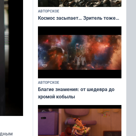
АВТОРСКОЕ
Космос засыпает… Зритель тоже…
АВТОРСКОЕ
Благие знамения: от шедевра до
хромой кобылы
одным