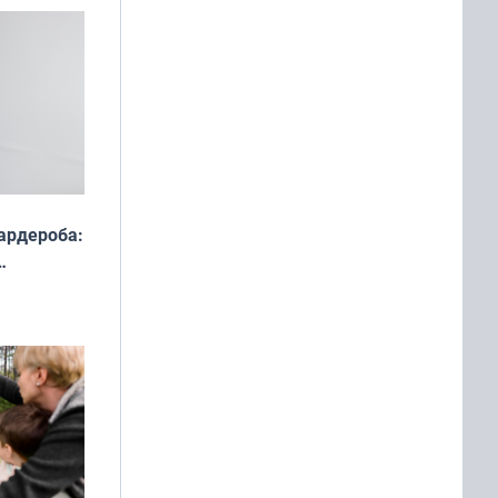
ардероба:
ды — как
о
ой сезон