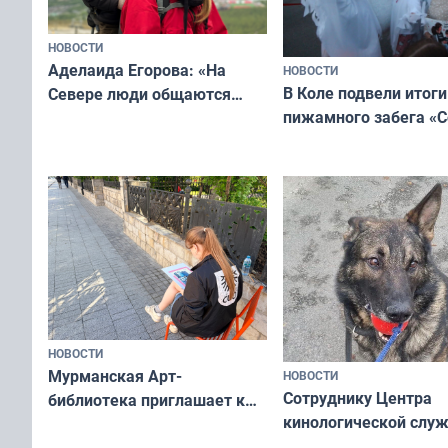
НОВОСТИ
Аделаида Егорова: «На
НОВОСТИ
В Коле подвели итоги
Севере люди общаются
пижамного забега «С
не потому, что это выгодно,
Олимпийскую ночь»
а потому что
ты им интересен»
НОВОСТИ
Мурманская Арт-
НОВОСТИ
Сотруднику Центра
библиотека приглашает к
кинологической слу
сотрудничеству художников
ищут новый дом