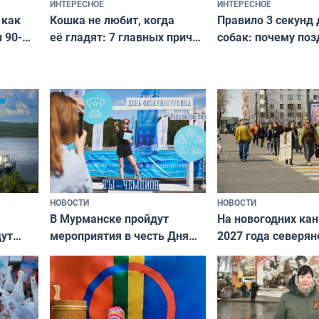
ИНТЕРЕСНОЕ
ИНТЕРЕСНОЕ
Кошка не любит, когда
Правило 3 секунд 
 как
её гладят: 7 главных причин
собак: почему поз
 90-
и как исправить — как найти
ругать за проступ
подход даже к самому
научитесь объясн
о без
независимому питомцу
питомцу всё сразу
криков
НОВОСТИ
НОВОСТИ
В Мурманске пройдут
На новогодних ка
дут
мероприятия в честь Дня
2027 года северян
ходные
физкультурника
отдыхать 11 дней