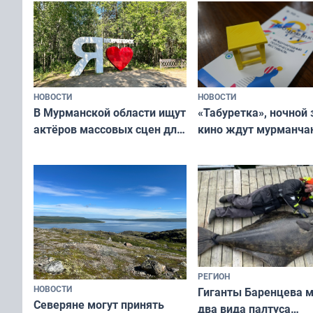
и фотографов
НОВОСТИ
НОВОСТИ
В Мурманской области ищут
«Табуретка», ночной 
актёров массовых сцен для
кино ждут мурманчан
съёмок в
выходные
короткометражном фильме
РЕГИОН
НОВОСТИ
Гиганты Баренцева м
Северяне могут принять
два вида палтуса