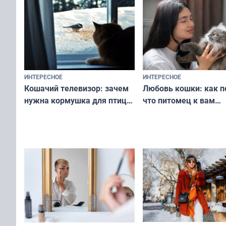
ИНТЕРЕСНОЕ
ИНТЕРЕСНОЕ
Любовь кошки: как п
Кошачий телевизор: зачем
что питомец к вам
нужна кормушка для птиц
не равнодушен — про
за окном — простое
вашу с ним связь
решение от скуки и стресса
у питомца