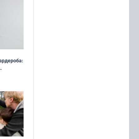
ардероба:
ды — как
о
ой сезон