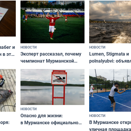
забег и
НОВОСТИ
НОВОСТИ
Эксперт рассказал, почему
Lumen, Stigmata и
 в эти
чемпионат Мурманской
polnalyubvi: объя
области по футболу остался
хедлайнеры фест
незамеченным
«Имандра» в 2026 
НОВОСТИ
Опасно для жизни:
НОВОСТИ
оря:
В Мурманске отк
в Мурманске официально
уличная площадка
запретили купаться