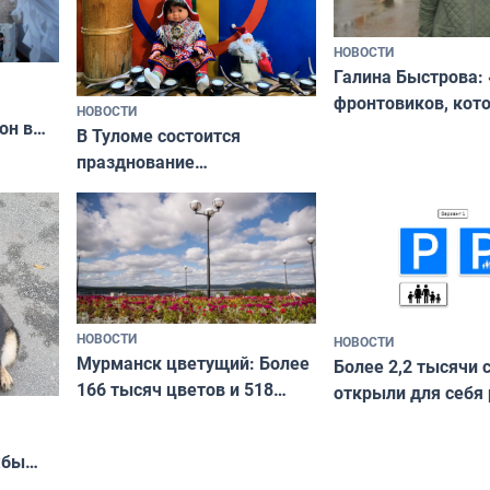
НОВОСТИ
Галина Быстрова: 
фронтовиков, кот
НОВОСТИ
он в
приехали осваива
В Туломе состоится
празднование
Международного дня
коренных народов мира
НОВОСТИ
НОВОСТИ
Мурманск цветущий: Более
Более 2,2 тысячи 
166 тысяч цветов и 518
открыли для себя
вазонов
край в рамках про
«Туризм для своих
жбы