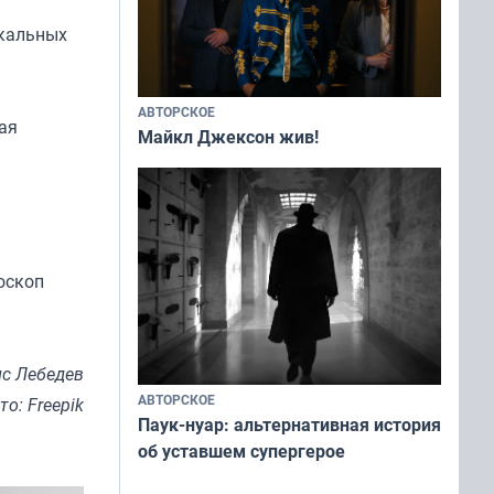
акальных
АВТОРСКОЕ
ая
Майкл Джексон жив!
оскоп
с Лебедев
АВТОРСКОЕ
то: Freepik
Паук-нуар: альтернативная история
об уставшем супергерое