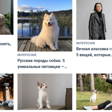
ИНТЕРЕСНОЕ
онять,
Вечная классика г
5 вещей, которые
ИНТЕРЕСНОЕ
верьте
Русские породы собак: 5
не выходят из мо
уникальных питомцев —
выглядеть стильн
национальные сокровища
и актуально в люб
с удивительной историей
и характером