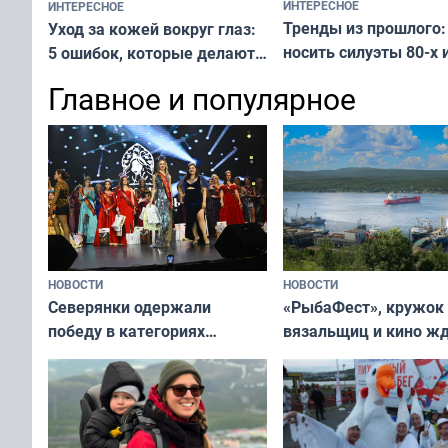
ИНТЕРЕСНОЕ
ИНТЕРЕСНОЕ
Тренды из прошлого:
Уход за кожей вокруг глаз:
носить силуэты 80-х и
5 ошибок, которые делают
х — как выглядеть
все — как исправить
Главное и популярное
современно и стильн
и вернуть свежий взгляд
переплат
без дорогих средств
НОВОСТИ
НОВОСТИ
«РыбаФест», кружок
Северянки одержали
вязальщиц и кино ж
победу в категориях
мурманчан в эти вы
всероссийского конкурса
«Мисс и Миссис Великая
Русь»