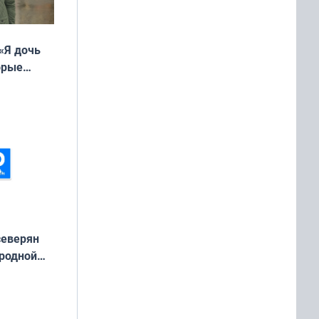
«Я дочь
орые
ть Север»
северян
 родной
екта
»