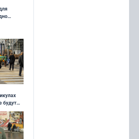
для
дно
ок —
ять
 и без
никулах
е будут