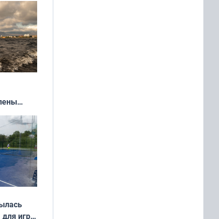
влены
иваля
года
рылась
 для игры