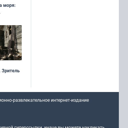
а моря:
рофеи
 Зритель
ионно-развлекательное интернет-издание
тивной гиперссылки, иначе вы можете накликать