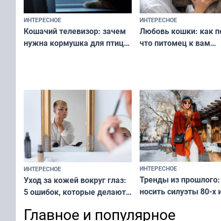
ИНТЕРЕСНОЕ
ИНТЕРЕСНОЕ
Любовь кошки: как п
Кошачий телевизор: зачем
что питомец к вам
нужна кормушка для птиц
не равнодушен — про
за окном — простое
вашу с ним связь
решение от скуки и стресса
у питомца
ИНТЕРЕСНОЕ
ИНТЕРЕСНОЕ
Тренды из прошлого:
Уход за кожей вокруг глаз:
носить силуэты 80-х и
5 ошибок, которые делают
х — как выглядеть
все — как исправить
Главное и популярное
современно и стильн
и вернуть свежий взгляд