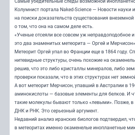
Самые убедительные следы возможной инопланетно
Колумнист портала
Naked-Science
— Новости науки и
на поиски доказательств существования внеземной 
о том, что она на самом деле есть.
«Ученые отсеяли все совсем уж неправдоподобное и
это два знаменитых метеорита — Оргей и Мерчисон»
Метеорит Оргей упал во Франции еще в 1864 году. С
нитевидные структуры, очень похожие на окаменелы
решив, что это либо кристаллы минералов, либо зем
проверки показали, что в этих структурах нет земно
А вот метеорит Мерчисон, упавший в Австралии в 19
аминокислоты — базовые элементы для белков. И чт
такие молекулы бывают только «левыми». Позже, в 
ДНК и РНК. Это серьезный аргумент.
Недавний анализ иранских биологов подтвердил, что
в метеоритах именно окаменелые инопланетные ми