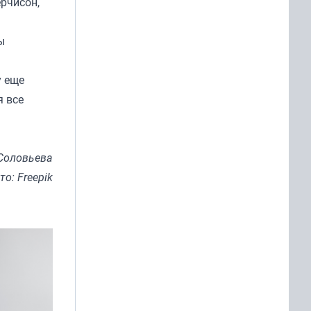
рчисон,
ы
у еще
я все
Соловьева
то: Freepik