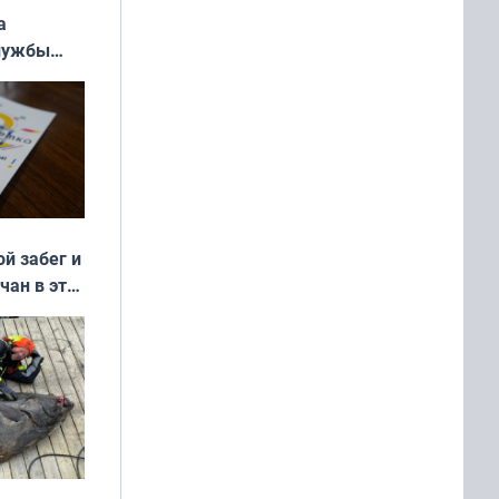
а
службы
ой забег и
чан в эти