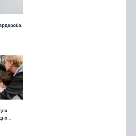
ардероба:
ды — как
о
ой сезон
для
дно
ок —
ять