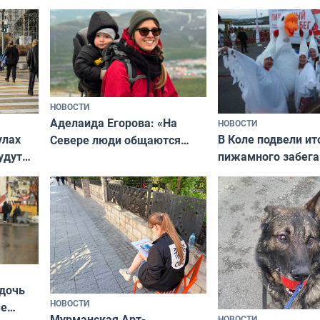
независимому питомцу
питомцу всё сразу
криков
НОВОСТИ
Аделаида Егорова: «На
НОВОСТИ
В Коле подвели ит
улах
Севере люди общаются
пижамного забега
удут
не потому, что это выгодно,
Олимпийскую ноч
а потому что
ты им интересен»
 дочь
НОВОСТИ
ые
Мурманская Арт-
НОВОСТИ