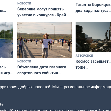
НОВОСТИ
Гиганты Баренцев
Северяне могут принять
два вида палтуса
ны
участие в конкурсе «Край у
и их рекордные т
ля
северной границы: фотогид
да
по Печенгскому округу»
АВТОРСКОЕ
Космос засыпает…
НОВОСТИ
ась
Объявлена дата главного
тоже…
ля игры
спортивного события
Заполярья: как зарождался
фестиваль «Гольфстрим»
территория добрых новостей. Мы — региональное информац
8+.
gion51.com допускается только при наличии прямой и ак