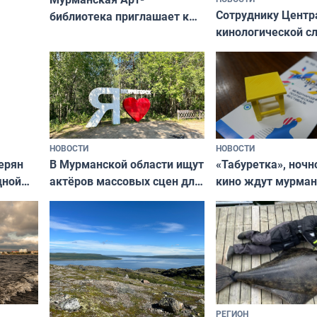
Север»
Сотруднику Центр
библиотека приглашает к
кинологической 
сотрудничеству художников
ищут новый дом
и фотографов
НОВОСТИ
НОВОСТИ
В Мурманской области ищут
ерян
«Табуретка», ночн
актёров массовых сцен для
дной
кино ждут мурман
съёмок в
та
выходные
короткометражном фильме
РЕГИОН