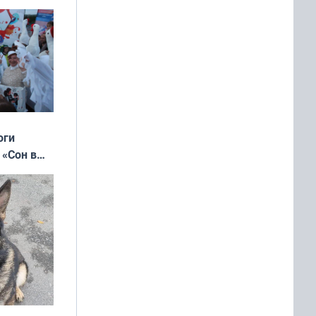
 и без
оги
 «Сон в
ь»