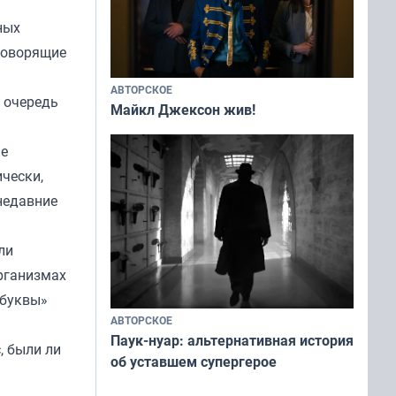
ных
 говорящие
АВТОРСКОЕ
ю очередь
Майкл Джексон жив!
ые
чески,
недавние
ли
организмах
«буквы»
АВТОРСКОЕ
Паук-нуар: альтернативная история
, были ли
об уставшем супергерое