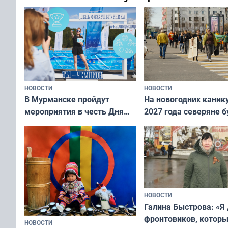
переплат
без дорогих средств
НОВОСТИ
НОВОСТИ
В Мурманске пройдут
На новогодних каник
мероприятия в честь Дня
2027 года северяне б
физкультурника
отдыхать 11 дней
НОВОСТИ
Галина Быстрова: «Я
фронтовиков, котор
НОВОСТИ