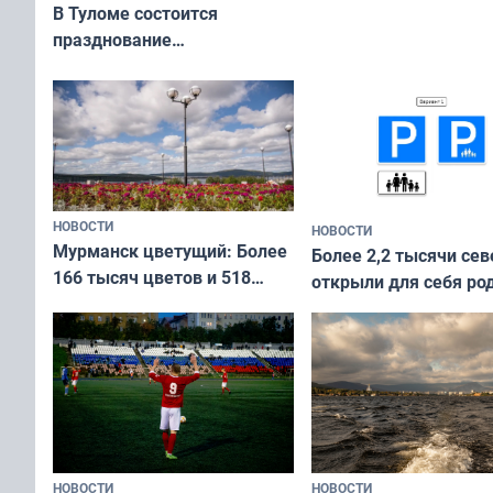
приехали осваивать 
В Туломе состоится
празднование
Международного дня
коренных народов мира
НОВОСТИ
НОВОСТИ
Мурманск цветущий: Более
Более 2,2 тысячи сев
166 тысяч цветов и 518
открыли для себя ро
вазонов
край в рамках проек
«Туризм для своих»
НОВОСТИ
НОВОСТИ