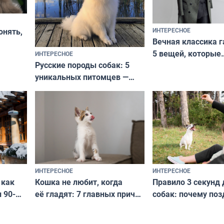
ИНТЕРЕСНОЕ
онять,
Вечная классика г
5 вещей, которые
ИНТЕРЕСНОЕ
верьте
Русские породы собак: 5
не выходят из мо
уникальных питомцев —
выглядеть стильн
национальные сокровища
и актуально в люб
с удивительной историей
и характером
ИНТЕРЕСНОЕ
ИНТЕРЕСНОЕ
Кошка не любит, когда
Правило 3 секунд 
 как
её гладят: 7 главных причин
собак: почему поз
 90-
и как исправить — как найти
ругать за проступ
подход даже к самому
научитесь объясн
о без