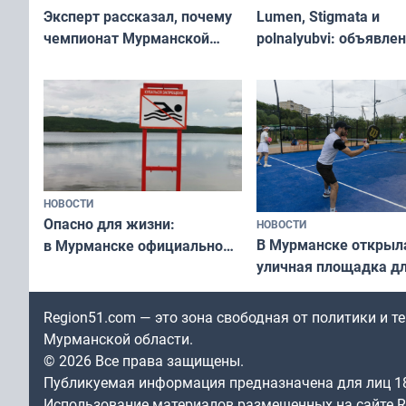
Эксперт рассказал, почему
Lumen, Stigmata и
чемпионат Мурманской
polnalyubvi: объявле
области по футболу остался
хедлайнеры фестива
незамеченным
«Имандра» в 2026 го
НОВОСТИ
Опасно для жизни:
НОВОСТИ
В Мурманске открыл
в Мурманске официально
уличная площадка д
запретили купаться
в падел
в городских водоёмах
Region51.com — это зона свободная от политики и 
Мурманской области.
© 2026 Все права защищены.
Публикуемая информация предназначена для лиц 1
Использование материалов размещенных на сайте Re