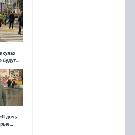
никулах
е будут
«Я дочь
орые
ть Север»