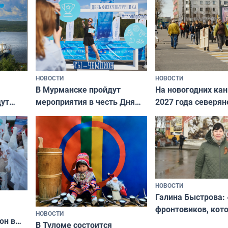
криков
НОВОСТИ
НОВОСТИ
В Мурманске пройдут
На новогодних ка
дут
мероприятия в честь Дня
2027 года северян
ходные
физкультурника
отдыхать 11 дней
НОВОСТИ
Галина Быстрова: 
фронтовиков, кот
НОВОСТИ
он в
приехали осваива
В Туломе состоится