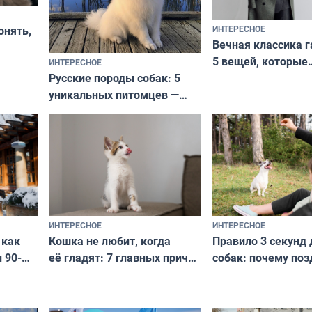
ИНТЕРЕСНОЕ
онять,
Вечная классика г
5 вещей, которые
ИНТЕРЕСНОЕ
верьте
Русские породы собак: 5
не выходят из мо
уникальных питомцев —
выглядеть стильн
национальные сокровища
и актуально в люб
с удивительной историей
и характером
ИНТЕРЕСНОЕ
ИНТЕРЕСНОЕ
Кошка не любит, когда
Правило 3 секунд 
 как
её гладят: 7 главных причин
собак: почему поз
 90-
и как исправить — как найти
ругать за проступ
подход даже к самому
научитесь объясн
о без
независимому питомцу
питомцу всё сразу