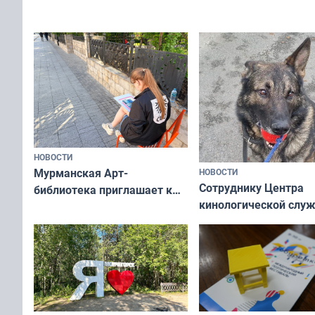
Олимпийскую ночь»
а потому что
ты им интересен»
НОВОСТИ
Мурманская Арт-
НОВОСТИ
Сотруднику Центра
библиотека приглашает к
кинологической слу
сотрудничеству художников
ищут новый дом
и фотографов