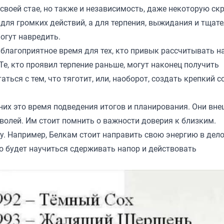
 своей стае, но также и независимость, даже некоторую ск
для громких действий, а для терпения, выжидания и тщат
огут навредить.
 благоприятное время для тех, кто привык рассчитывать на
Те, кто проявил терпение раньше, могут наконец получить
ться с тем, что тяготит, или, наоборот, создать крепкий с
 них это время подведения итогов и планирования. Они вн
волей. Им стоит помнить о важности доверия к близким.
му. Например, Белкам стоит направить свою энергию в дел
но будет научиться сдерживать напор и действовать