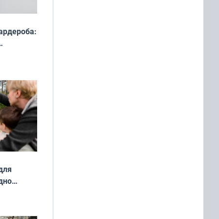
ардероба:
ды — как
о
ой сезон
для
дно
ок —
ять
 и без