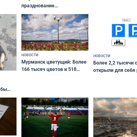
празднование
Международного дня
коренных народов мира
НОВОСТИ
НОВОСТИ
Мурманск цветущий: Более
Более 2,2 тысячи 
166 тысяч цветов и 518
открыли для себя
вазонов
край в рамках про
«Туризм для своих
жбы