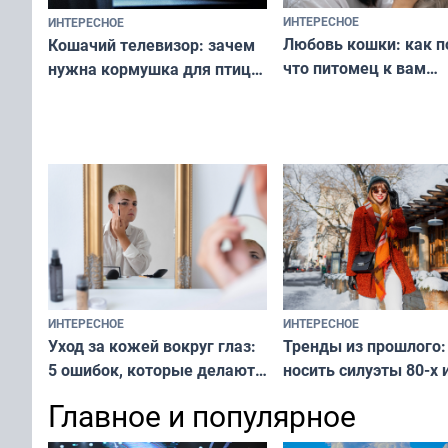
ИНТЕРЕСНОЕ
ИНТЕРЕСНОЕ
Любовь кошки: как п
Кошачий телевизор: зачем
что питомец к вам
нужна кормушка для птиц
не равнодушен — про
за окном — простое
вашу с ним связь
решение от скуки и стресса
у питомца
ИНТЕРЕСНОЕ
ИНТЕРЕСНОЕ
Тренды из прошлого:
Уход за кожей вокруг глаз:
носить силуэты 80-х и
5 ошибок, которые делают
х — как выглядеть
все — как исправить
Главное и популярное
современно и стильн
и вернуть свежий взгляд
переплат
без дорогих средств