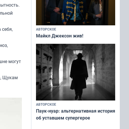
рытность.
ельной
 себя,
АВТОРСКОЕ
Майкл Джексон жив!
оюз,
ешне могут
о, Щукам
АВТОРСКОЕ
Паук-нуар: альтернативная история
об уставшем супергерое