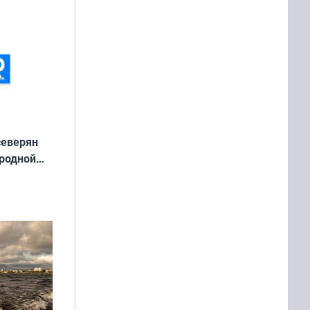
северян
 родной
екта
»