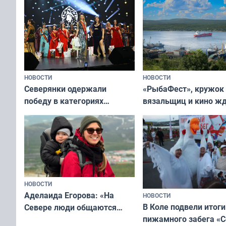
НОВОСТИ
НОВОСТИ
«РыбаФест», кружок
Северянки одержали
вязальщиц и кино ж
победу в категориях
мурманчан в эти вы
всероссийского конкурса
«Мисс и Миссис Великая
Русь»
НОВОСТИ
Аделаида Егорова: «На
НОВОСТИ
В Коле подвели итоги
Севере люди общаются
пижамного забега «С
не потому, что это выгодно,