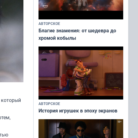
АВТОРСКОЕ
Благие знамения: от шедевра до
хромой кобылы
, который
АВТОРСКОЕ
История игрушек в эпоху экранов
отем,
стью