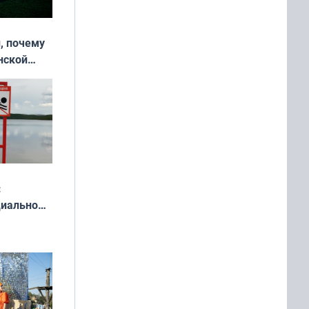
, почему
нской
у остался
:
циально
ся
мах