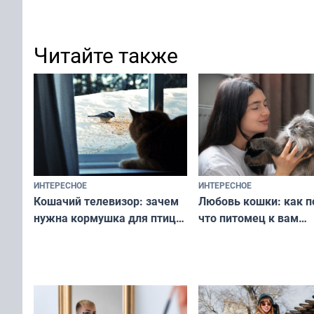
Читайте также
ИНТЕРЕСНОЕ
ИНТЕРЕСНОЕ
Любовь кошки: как п
Кошачий телевизор: зачем
что питомец к вам
нужна кормушка для птиц
не равнодушен — про
за окном — простое
вашу с ним связь
решение от скуки и стресса
у питомца