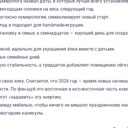
нумеролога назвал даты, в которые лучше всего устанавли
домочадцам соломки на весь следующий год.
согласно нумерологии, символизирует новый старт.
лад и подходит для handmade-игрушек.
ановку в семье, а семнадцатое — хороший день для созд
икой, идеально для украшения ёлки вместе с детьми.
ных семейных дней.
ую стабильность, а тридцатое добавляет помещению лёгк
 свою елку. Считается, что 2026 год — время новых начина
ости. По фен-шуй это восточная и юго-восточная часть ком
огут «задавить» эту энергию.
между мебелью, чтобы ничего не мешало праздничному на
овогодние каникулы.