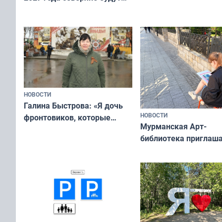
отдыхать 11 дней
а потому что
ты им интересен»
НОВОСТИ
Галина Быстрова: «Я дочь
НОВОСТИ
фронтовиков, которые
Мурманская Арт-
приехали осваивать Север»
библиотека приглаша
сотрудничеству худ
и фотографов