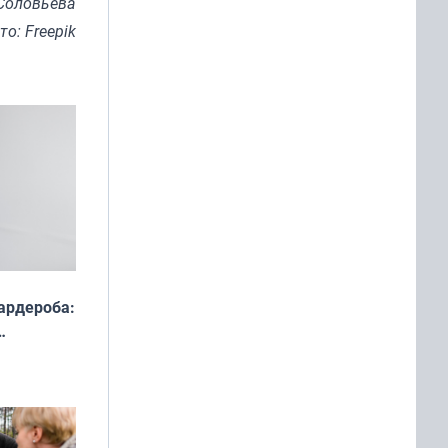
Соловьева
то: Freepik
ардероба:
ды — как
о
ой сезон