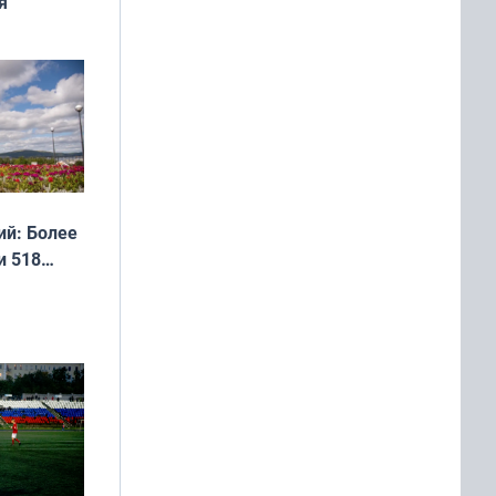
я
дня
 мира
й: Более
и 518