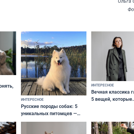
Ольга 
Фо
ИНТЕРЕСНОЕ
онять,
Вечная классика г
5 вещей, которые
ИНТЕРЕСНОЕ
верьте
Русские породы собак: 5
не выходят из мо
уникальных питомцев —
выглядеть стильн
национальные сокровища
и актуально в люб
с удивительной историей