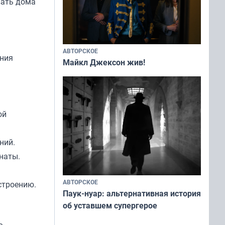
вать дома
АВТОРСКОЕ
ания
Майкл Джексон жив!
ой
ний.
наты.
АВТОРСКОЕ
строению.
Паук-нуар: альтернативная история
об уставшем супергерое