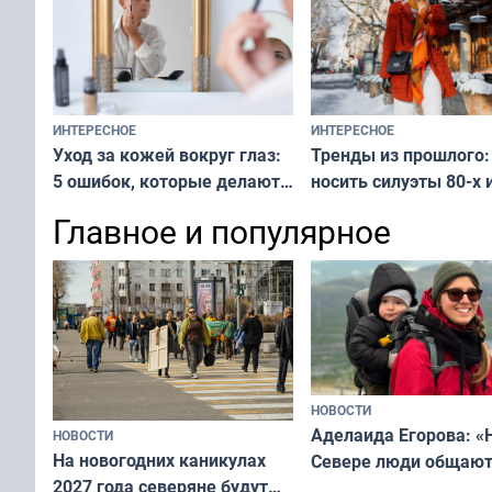
ИНТЕРЕСНОЕ
ИНТЕРЕСНОЕ
Тренды из прошлого:
Уход за кожей вокруг глаз:
носить силуэты 80-х и
5 ошибок, которые делают
х — как выглядеть
все — как исправить
Главное и популярное
современно и стильн
и вернуть свежий взгляд
переплат
без дорогих средств
НОВОСТИ
Аделаида Егорова: «
НОВОСТИ
На новогодних каникулах
Севере люди общают
2027 года северяне будут
не потому, что это вы