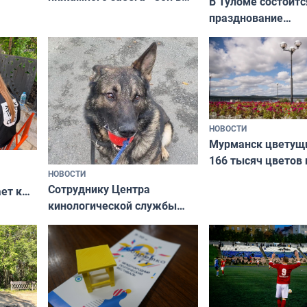
В Туломе состоитс
Олимпийскую ночь»
празднование
Международного 
коренных народов
НОВОСТИ
Мурманск цветущи
166 тысяч цветов 
НОВОСТИ
вазонов
Сотруднику Центра
ет к
кинологической службы
ожников
ищут новый дом