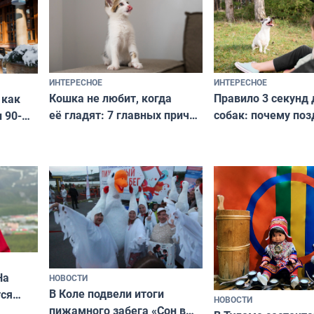
и характером
ИНТЕРЕСНОЕ
ИНТЕРЕСНОЕ
Кошка не любит, когда
Правило 3 секунд 
 как
её гладят: 7 главных причин
собак: почему поз
 90-
и как исправить — как найти
ругать за проступ
подход даже к самому
научитесь объясн
о без
независимому питомцу
питомцу всё сразу
криков
На
НОВОСТИ
В Коле подвели итоги
ся
НОВОСТИ
пижамного забега «Сон в
годно,