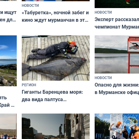
НОВОСТИ
ти ищут
«Табуретка», ночной забег и
НОВОСТИ
Эксперт рассказал
ен для
кино ждут мурманчан в эти
чемпионат Мурма
выходные
области по футбол
фильме
незамеченным
НОВОСТИ
Опасно для жизни
РЕГИОН
Гиганты Баренцева моря:
в Мурманске офи
ять
два вида палтуса
запретили купать
Край у
и их рекордные трофеи
в городских водоё
отогид
гу»