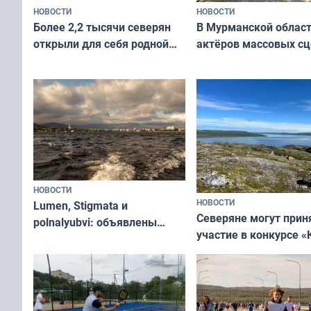
НОВОСТИ
НОВОСТИ
В Мурманской облас
Более 2,2 тысячи северян
актёров массовых сц
открыли для себя родной
съёмок в
край в рамках проекта
короткометражном 
«Туризм для своих»
НОВОСТИ
НОВОСТИ
Lumen, Stigmata и
Северяне могут прин
polnalyubvi: объявлены
участие в конкурсе «
хедлайнеры фестиваля
северной границы: ф
«Имандра» в 2026 года
по Печенгскому окру