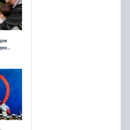
для
дно
ок —
ять
 и без