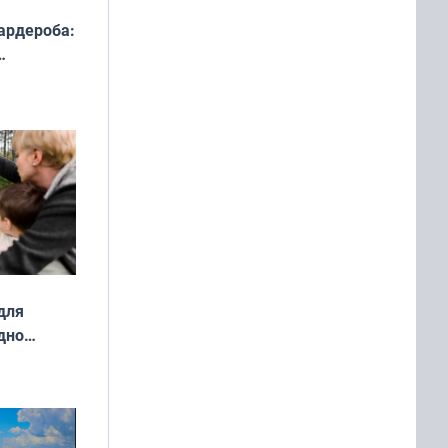
ардероба:
ды — как
о
ой сезон
для
дно
ок —
ять
 и без