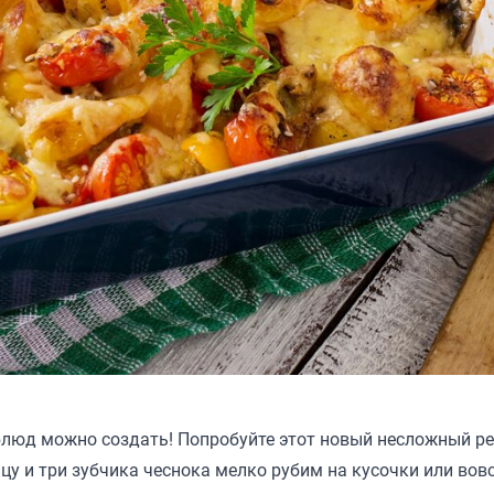
блюд можно создать! Попробуйте этот новый несложный ре
цу и три зубчика чеснока мелко рубим на кусочки или вов