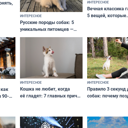
ИНТЕРЕСНОЕ
онять,
Вечная классика г
5 вещей, которые
ИНТЕРЕСНОЕ
верьте
Русские породы собак: 5
не выходят из мо
уникальных питомцев —
выглядеть стильн
национальные сокровища
и актуально в люб
с удивительной историей
и характером
ИНТЕРЕСНОЕ
ИНТЕРЕСНОЕ
Кошка не любит, когда
Правило 3 секунд 
 как
её гладят: 7 главных причин
собак: почему поз
 90-
и как исправить — как найти
ругать за проступ
подход даже к самому
научитесь объясн
о без
независимому питомцу
питомцу всё сразу
криков