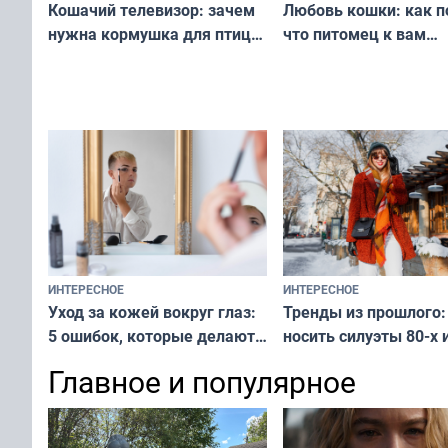
Любовь кошки: как п
Кошачий телевизор: зачем
что питомец к вам
нужна кормушка для птиц
не равнодушен — про
за окном — простое
вашу с ним связь
решение от скуки и стресса
у питомца
ИНТЕРЕСНОЕ
ИНТЕРЕСНОЕ
Тренды из прошлого:
Уход за кожей вокруг глаз:
носить силуэты 80-х и
5 ошибок, которые делают
х — как выглядеть
все — как исправить
Главное и популярное
современно и стильн
и вернуть свежий взгляд
переплат
без дорогих средств