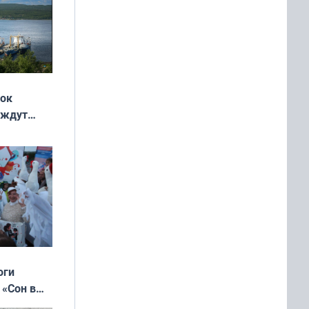
жок
 ждут
выходные
оги
 «Сон в
ь»