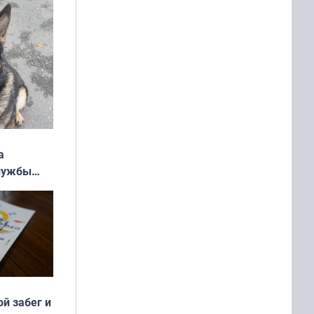
а
службы
ой забег и