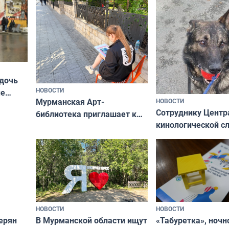
ты им интересен»
 дочь
НОВОСТИ
ые
Мурманская Арт-
НОВОСТИ
Север»
Сотруднику Центр
библиотека приглашает к
кинологической 
сотрудничеству художников
ищут новый дом
и фотографов
НОВОСТИ
НОВОСТИ
В Мурманской области ищут
ерян
«Табуретка», ночн