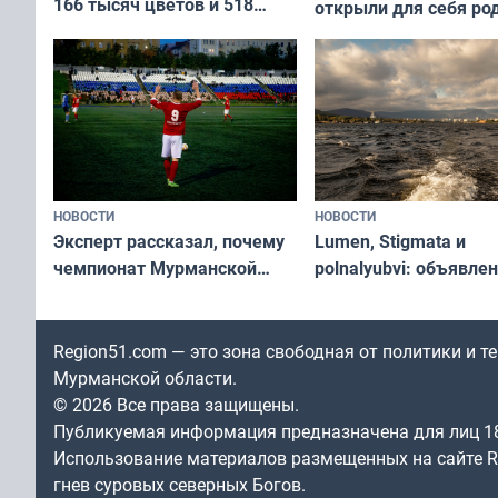
166 тысяч цветов и 518
открыли для себя ро
вазонов
край в рамках проек
«Туризм для своих»
НОВОСТИ
НОВОСТИ
Эксперт рассказал, почему
Lumen, Stigmata и
чемпионат Мурманской
polnalyubvi: объявле
области по футболу остался
хедлайнеры фестива
незамеченным
«Имандра» в 2026 го
Region51.com — это зона свободная от политики и 
Мурманской области.
© 2026 Все права защищены.
Публикуемая информация предназначена для лиц 1
Использование материалов размещенных на сайте Re
гнев суровых северных Богов.