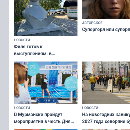
АВТОРСКОЕ
Супергёрл или супер
НОВОСТИ
Филя готов к
выступлениям: в
мурманском океанариуме
рассказали о состоянии
тюленей
НОВОСТИ
НОВОСТИ
В Мурманске пройдут
На новогодних каник
мероприятия в честь Дня
2027 года северяне б
физкультурника
отдыхать 11 дней