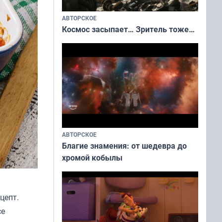
АВТОРСКОЕ
Космос засыпает… Зритель тоже…
АВТОРСКОЕ
Благие знамения: от шедевра до
хромой кобылы
цепт.
се