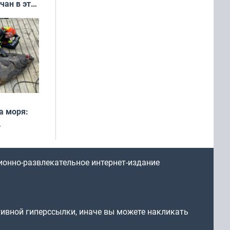
чан в эти
а моря:
рофеи
ионно-развлекательное интернет-издание
тивной гиперссылки, иначе вы можете накликать