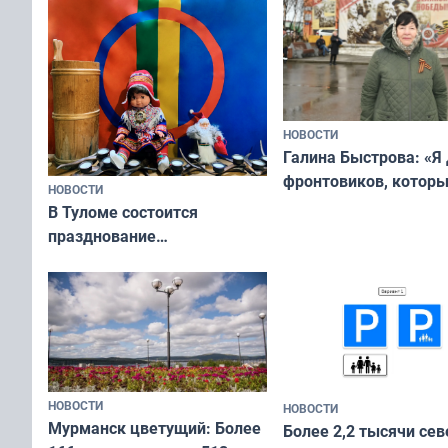
НОВОСТИ
Галина Быстрова: «Я
фронтовиков, котор
НОВОСТИ
приехали осваивать 
В Туломе состоится
празднование
Международного дня
коренных народов мира
НОВОСТИ
НОВОСТИ
Мурманск цветущий: Более
Более 2,2 тысячи сев