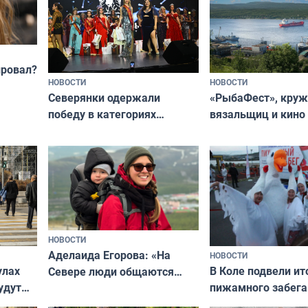
провал?
НОВОСТИ
НОВОСТИ
«РыбаФест», кру
Северянки одержали
вязальщиц и кино
победу в категориях
мурманчан в эти 
всероссийского конкурса
«Мисс и Миссис Великая
Русь»
НОВОСТИ
Аделаида Егорова: «На
НОВОСТИ
В Коле подвели ит
улах
Севере люди общаются
пижамного забега
удут
не потому, что это выгодно,
Олимпийскую ноч
а потому что