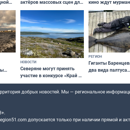
актёров массовых сцен для
дной
кино ждут мурман
съёмок в
та
выходные
короткометражном фильме
РЕГИОН
НОВОСТИ
Гиганты Баренцев
Северяне могут принять
два вида палтуса
ны
участие в конкурсе «Край у
и их рекордные т
ля
северной границы: фотогид
да
по Печенгскому округу»
территория добрых новостей. Мы — региональное информац
8+.
gion51.com допускается только при наличии прямой и ак