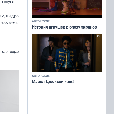
о соуса
ем, щедро
АВТОРСКОЕ
а томатов
История игрушек в эпоху экранов
то: Freepik
АВТОРСКОЕ
Майкл Джексон жив!