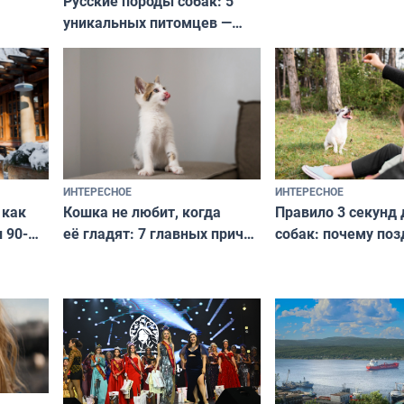
Русские породы собак: 5
не выходят из мо
уникальных питомцев —
выглядеть стильн
национальные сокровища
и актуально в люб
с удивительной историей
и характером
ИНТЕРЕСНОЕ
ИНТЕРЕСНОЕ
Кошка не любит, когда
Правило 3 секунд 
 как
её гладят: 7 главных причин
собак: почему поз
 90-
и как исправить — как найти
ругать за проступ
подход даже к самому
научитесь объясн
о без
независимому питомцу
питомцу всё сразу
криков