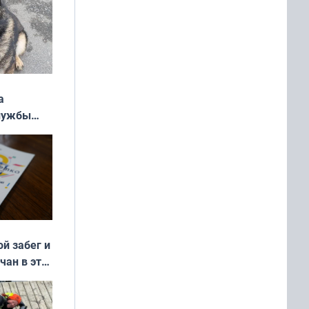
а
службы
ой забег и
чан в эти