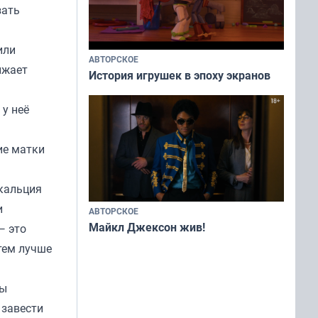
зать
или
АВТОРСКОЕ
ижает
История игрушек в эпоху экранов
 у неё
ие матки
 кальция
и
АВТОРСКОЕ
Майкл Джексон жив!
— это
 тем лучше
ны
 завести