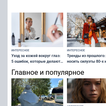
вашу с ним связь
решение от скуки и стресса
у питомца
ИНТЕРЕСНОЕ
ИНТЕРЕСНОЕ
Тренды из прошлого:
Уход за кожей вокруг глаз:
носить силуэты 80-х и
5 ошибок, которые делают
х — как выглядеть
все — как исправить
Главное и популярное
современно и стильн
и вернуть свежий взгляд
переплат
без дорогих средств