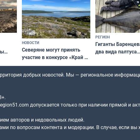
РЕГИОН
НОВОСТИ
Гиганты Баренцев
Северяне могут принять
два вида палтуса
ны
участие в конкурсе «Край у
и их рекордные т
ля
северной границы: фотогид
да
по Печенгскому округу»
территория добрых новостей. Мы — региональное информац
8+.
gion51.com допускается только при наличии прямой и ак
нием авторов и недовольных людей.
ами по вопросам контента и модерации. В случае, если вы