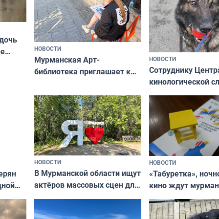
 дочь
НОВОСТИ
ые
Мурманская Арт-
НОВОСТИ
Север»
Сотруднику Центр
библиотека приглашает к
кинологической 
сотрудничеству художников
ищут новый дом
и фотографов
НОВОСТИ
НОВОСТИ
В Мурманской области ищут
ерян
«Табуретка», ночн
актёров массовых сцен для
дной
кино ждут мурман
съёмок в
та
выходные
короткометражном фильме