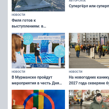
АВТОРСКОЕ
Супергёрл или супер
НОВОСТИ
Филя готов к
выступлениям: в
мурманском океанариуме
рассказали о состоянии
тюленей
НОВОСТИ
НОВОСТИ
В Мурманске пройдут
На новогодних каник
мероприятия в честь Дня
2027 года северяне б
физкультурника
отдыхать 11 дней