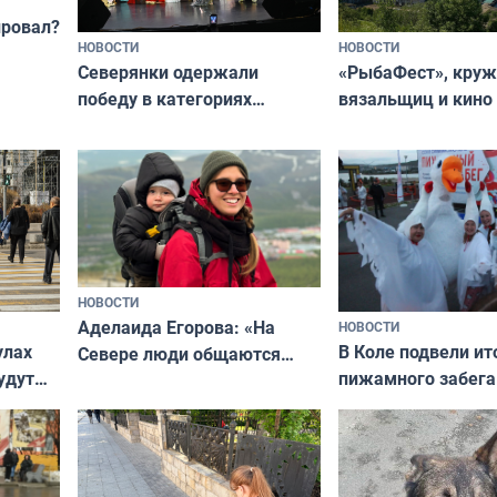
провал?
НОВОСТИ
НОВОСТИ
«РыбаФест», кру
Северянки одержали
вязальщиц и кино
победу в категориях
мурманчан в эти 
всероссийского конкурса
«Мисс и Миссис Великая
Русь»
НОВОСТИ
Аделаида Егорова: «На
НОВОСТИ
В Коле подвели ит
улах
Севере люди общаются
пижамного забега
удут
не потому, что это выгодно,
Олимпийскую ноч
а потому что
ты им интересен»