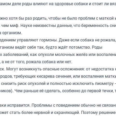
 самом деле роды влияют на здоровье собаки и стоит ли вя
жно хотя бы раз родить, чтобы не было проблем с маткой 
е, чем миф. Науке неизвестны данные, что беременность сн
а организм.
едением управляют гормоны. Даже если собака не рожала,
ганизм ведёт себя так, будто ждёт потомство. Роды
х заболеваний, как опухоли молочных желёз или воспален
 а не от того, рожала собака или нет.
ск. Могут возникнуть опасные осложнения: от недостатка
 родов, требующих кесарева сечения, или воспаления матк
 снизить риск опухолей и полностью исключить пиометру 
иков). Чем раньше её сделать, особенно до первой течки,
обаки исправится. Проблемы с поведением обычно не связа
может стать более нервной и охраняющей. Поэтому решение