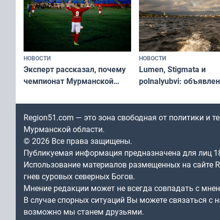
НОВОСТИ
НОВОСТИ
Эксперт рассказал, почему
Lumen, Stigmata и
чемпионат Мурманской
polnalyubvi: объявле
области по футболу остался
хедлайнеры фестива
незамеченным
«Имандра» в 2026 го
Region51.com — это зона свободная от политики и 
Мурманской области.
© 2026 Все права защищены.
Публикуемая информация предназначена для лиц 1
Использование материалов размещенных на сайте Re
гнев суровых северных Богов.
Мнение редакции может не всегда совпадать с мне
В случае спорных ситуаций Вы можете связаться с н
возможно мы станем друзьями.