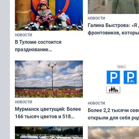
НОВОСТИ
Галина Быстрова: «Я
фронтовиков, котор
НОВОСТИ
приехали осваивать 
В Туломе состоится
празднование
Международного дня
коренных народов мира
НОВОСТИ
НОВОСТИ
Мурманск цветущий: Более
Более 2,2 тысячи сев
166 тысяч цветов и 518
открыли для себя ро
вазонов
край в рамках проек
«Туризм для своих»