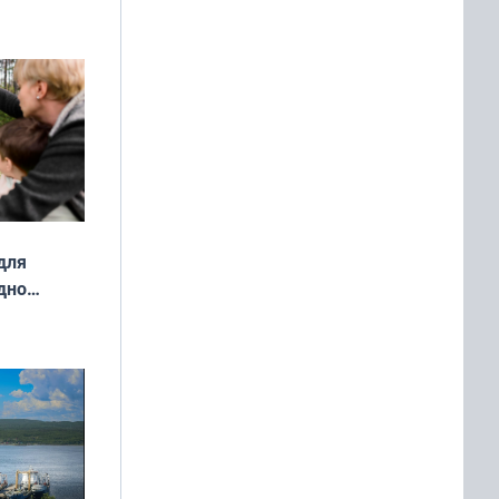
ды — как
о
ой сезон
для
дно
ок —
ять
 и без