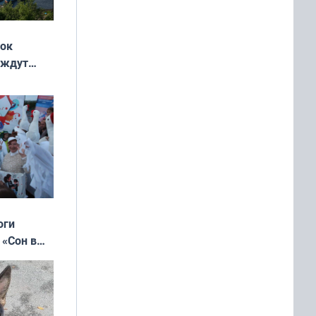
жок
 ждут
выходные
оги
 «Сон в
ь»