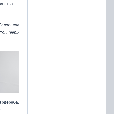
шинства
Соловьева
то: Freepik
ардероба: