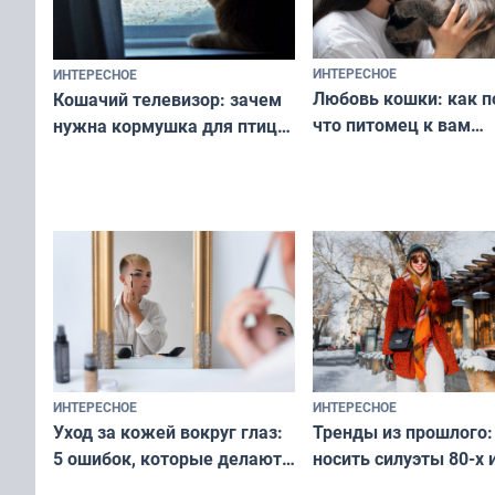
ИНТЕРЕСНОЕ
ИНТЕРЕСНОЕ
Любовь кошки: как п
Кошачий телевизор: зачем
что питомец к вам
нужна кормушка для птиц
не равнодушен — про
за окном — простое
вашу с ним связь
решение от скуки и стресса
у питомца
ИНТЕРЕСНОЕ
ИНТЕРЕСНОЕ
Тренды из прошлого:
Уход за кожей вокруг глаз:
носить силуэты 80-х и
5 ошибок, которые делают
х — как выглядеть
все — как исправить