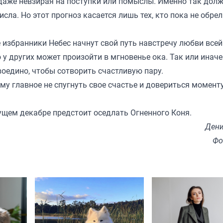
аже невзирая на поступки или помыслы. Именно так долж
исла. Но этот прогноз касается лишь тех, кто пока не обрел
избранники Небес начнут свой путь навстречу любви всей
о у других может произойти в мгновенье ока. Так или иначе.
воедино, чтобы сотворить счастливую пару.
му главное не спугнуть свое счастье и довериться моменту
кущем декабре предстоит оседлать Огненного Коня.
Дени
Фо