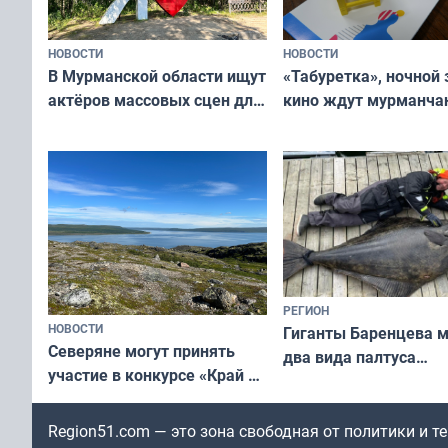
НОВОСТИ
НОВОСТИ
В Мурманской области ищут
«Табуретка», ночной 
актёров массовых сцен для
кино ждут мурманчан
съёмок в
выходные
короткометражном фильме
РЕГИОН
НОВОСТИ
Гиганты Баренцева м
Северяне могут принять
два вида палтуса
участие в конкурсе «Край у
и их рекордные троф
северной границы: фотогид
по Печенгскому округу»
Region51.com — это зона свободная от политики и 