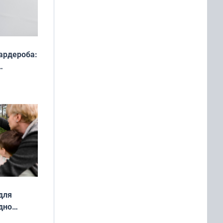
ардероба:
ды — как
о
ой сезон
для
дно
ок —