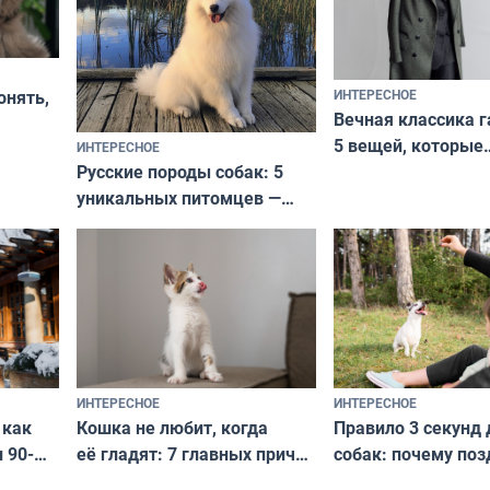
ИНТЕРЕСНОЕ
онять,
Вечная классика г
5 вещей, которые
ИНТЕРЕСНОЕ
верьте
Русские породы собак: 5
не выходят из мо
уникальных питомцев —
выглядеть стильн
национальные сокровища
и актуально в люб
с удивительной историей
и характером
ИНТЕРЕСНОЕ
ИНТЕРЕСНОЕ
Кошка не любит, когда
Правило 3 секунд 
 как
её гладят: 7 главных причин
собак: почему поз
 90-
и как исправить — как найти
ругать за проступ