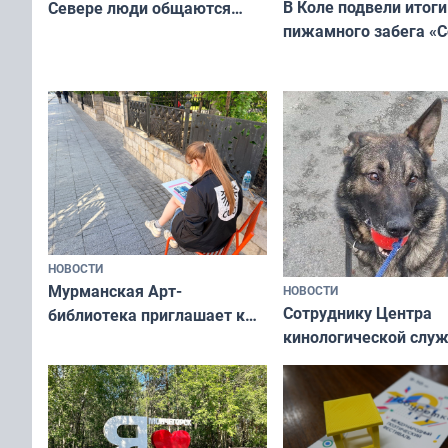
В Коле подвели итоги
Севере люди общаются
пижамного забега «С
не потому, что это выгодно,
Олимпийскую ночь»
а потому что
ты им интересен»
НОВОСТИ
Мурманская Арт-
НОВОСТИ
Сотруднику Центра
библиотека приглашает к
кинологической слу
сотрудничеству художников
ищут новый дом
и фотографов