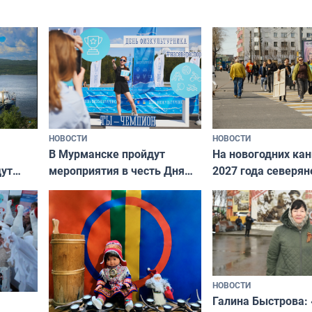
подход даже к самому
научитесь объясн
о без
независимому питомцу
питомцу всё сразу
криков
НОВОСТИ
НОВОСТИ
В Мурманске пройдут
На новогодних ка
дут
мероприятия в честь Дня
2027 года северян
ходные
физкультурника
отдыхать 11 дней
НОВОСТИ
Галина Быстрова: 