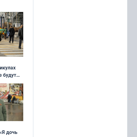
ять
 и без
никулах
е будут
«Я дочь