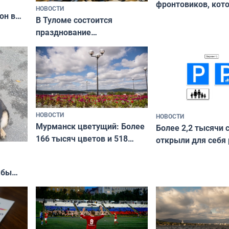
фронтовиков, кот
НОВОСТИ
он в
приехали осваива
В Туломе состоится
празднование
Международного дня
коренных народов мира
НОВОСТИ
НОВОСТИ
Мурманск цветущий: Более
Более 2,2 тысячи 
166 тысяч цветов и 518
открыли для себя
вазонов
край в рамках про
«Туризм для своих
жбы