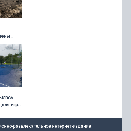
влены
иваля
года
рылась
 для игры
ионно-развлекательное интернет-издание