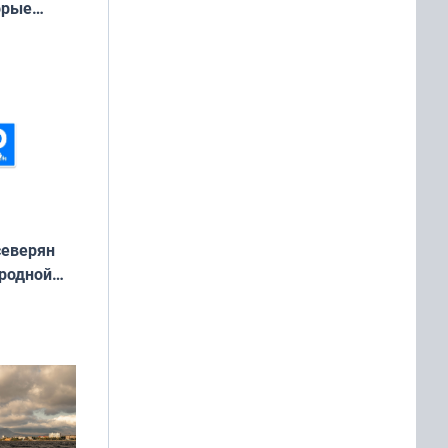
орые
ть Север»
северян
 родной
екта
»