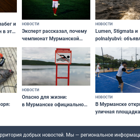
забег и
НОВОСТИ
НОВОСТИ
Эксперт рассказал, почему
Lumen, Stigmata и
 в эти
чемпионат Мурманской
polnalyubvi: объя
области по футболу остался
хедлайнеры фест
незамеченным
«Имандра» в 2026 
НОВОСТИ
Опасно для жизни:
НОВОСТИ
оря:
В Мурманске отк
в Мурманске официально
уличная площадка
запретили купаться
еи
в падел
в городских водоёмах
территория добрых новостей. Мы — региональное информац