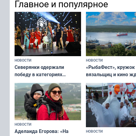
Главное и популярное
современно и стильн
и вернуть свежий взгляд
переплат
без дорогих средств
НОВОСТИ
НОВОСТИ
«РыбаФест», кружок
Северянки одержали
вязальщиц и кино ж
победу в категориях
мурманчан в эти вы
всероссийского конкурса
«Мисс и Миссис Великая
Русь»
НОВОСТИ
Аделаида Егорова: «На
НОВОСТИ