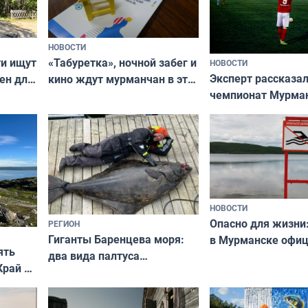
НОВОСТИ
ти ищут
«Табуретка», ночной забег и
НОВОСТИ
Эксперт рассказал
ен для
кино ждут мурманчан в эти
чемпионат Мурма
выходные
области по футбол
фильме
незамеченным
НОВОСТИ
Опасно для жизни
РЕГИОН
Гиганты Баренцева моря:
в Мурманске офи
ять
два вида палтуса
запретили купать
Край у
и их рекордные трофеи
в городских водоё
отогид
гу»