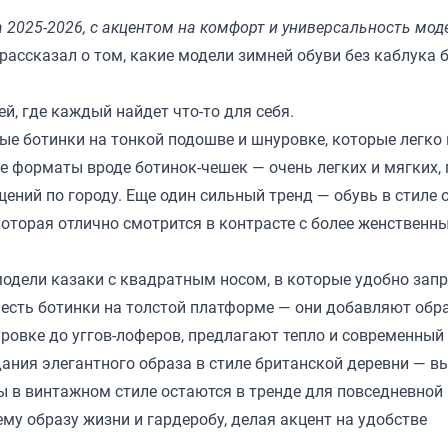
 2025-2026, с акцентом на комфорт и универсальность мод
рассказал о том, какие модели зимней обуви без каблука 
й, где каждый найдет что-то для себя.
е ботинки на тонкой подошве и шнуровке, которые легко 
 форматы вроде ботинок-чешек — очень легких и мягких,
ений по городу. Еще один сильный тренд — обувь в стиле o
оторая отлично смотрится в контрасте с более женственн
 модели казаки с квадратным носом, в которые удобно зап
, есть ботинки на толстой платформе — они добавляют обр
уровке до уггов-лоферов, предлагают тепло и современный
дания элегантного образа в стиле британской деревни — в
 в винтажном стиле остаются в тренде для повседневной
му образу жизни и гардеробу, делая акцент на удобстве