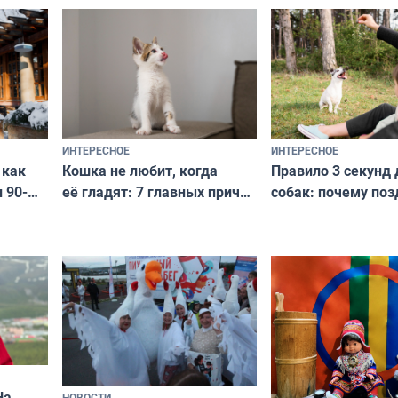
национальные сокровища
и актуально в люб
с удивительной историей
и характером
ИНТЕРЕСНОЕ
ИНТЕРЕСНОЕ
Кошка не любит, когда
Правило 3 секунд 
 как
её гладят: 7 главных причин
собак: почему поз
 90-
и как исправить — как найти
ругать за проступ
подход даже к самому
научитесь объясн
о без
независимому питомцу
питомцу всё сразу
криков
На
НОВОСТИ