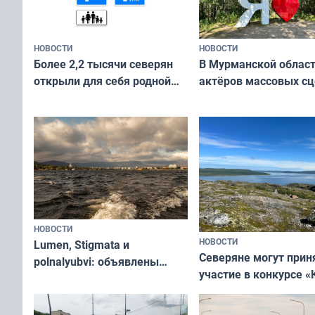
НОВОСТИ
НОВОСТИ
В Мурманской облас
Более 2,2 тысячи северян
актёров массовых сц
открыли для себя родной
съёмок в
край в рамках проекта
короткометражном 
«Туризм для своих»
НОВОСТИ
НОВОСТИ
Lumen, Stigmata и
Северяне могут прин
polnalyubvi: объявлены
участие в конкурсе «
хедлайнеры фестиваля
северной границы: ф
«Имандра» в 2026 года
по Печенгскому окру