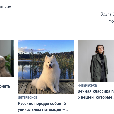
нщине.
Ольга 
Фо
ИНТЕРЕСНОЕ
онять,
Вечная классика г
5 вещей, которые
ИНТЕРЕСНОЕ
верьте
Русские породы собак: 5
не выходят из мо
уникальных питомцев —
выглядеть стильн