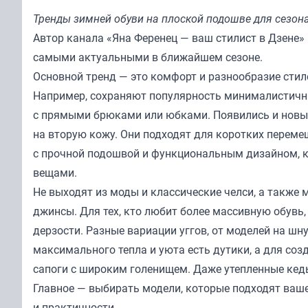
Тренды зимней обуви на плоской подошве для сезона
Автор канала «Яна Ференец — ваш стилист в Дзене» 
самыми актуальными в ближайшем сезоне.
Основной тренд — это комфорт и разнообразие стиле
Например, сохраняют популярность минималистичны
с прямыми брюками или юбками. Появились и новые
на вторую кожу. Они подходят для коротких перемещ
с прочной подошвой и функциональным дизайном, к
вещами.
Не выходят из моды и классические челси, а также
джинсы. Для тех, кто любит более массивную обувь
дерзости. Разные вариации уггов, от моделей на шн
максимального тепла и уюта есть дутики, а для соз
сапоги с широким голенищем. Даже утепленные кеды
Главное — выбирать модели, которые подходят ваше
и практичности.