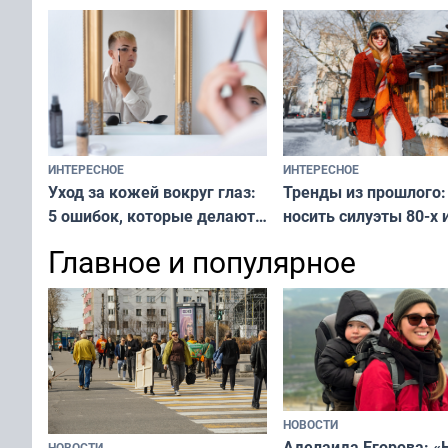
ИНТЕРЕСНОЕ
ИНТЕРЕСНОЕ
Тренды из прошлого:
Уход за кожей вокруг глаз:
носить силуэты 80-х и
5 ошибок, которые делают
х — как выглядеть
все — как исправить
Главное и популярное
современно и стильн
и вернуть свежий взгляд
переплат
без дорогих средств
НОВОСТИ
Аделаида Егорова: «
НОВОСТИ