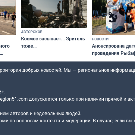
АВТОРСКОЕ
Космос засыпает… Зритель
НОВОСТИ
ного
Анонсирована дат
тоже…
проведения Рыбаф
ждался
2026 году
рим»
территория добрых новостей. Мы — региональное информац
8+.
gion51.com допускается только при наличии прямой и ак
нием авторов и недовольных людей.
ами по вопросам контента и модерации. В случае, если вы