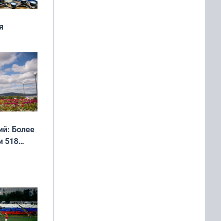
я
дня
 мира
й: Более
и 518