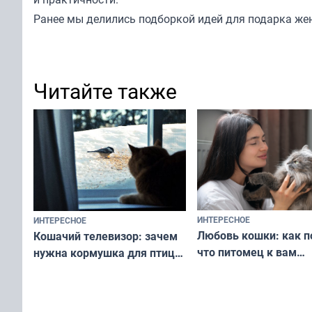
Ранее мы
делились подборкой
идей для подарка же
Читайте также
ИНТЕРЕСНОЕ
ИНТЕРЕСНОЕ
Любовь кошки: как п
Кошачий телевизор: зачем
что питомец к вам
нужна кормушка для птиц
не равнодушен — про
за окном — простое
вашу с ним связь
решение от скуки и стресса
у питомца