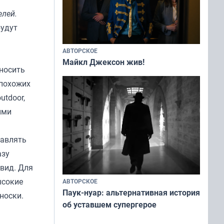
елей.
будут
АВТОРСКОЕ
Майкл Джексон жив!
носить
 похожих
utdoor,
ыми
равлять
азу
 вид. Для
ысокие
АВТОРСКОЕ
Паук-нуар: альтернативная история
 носки.
об уставшем супергерое