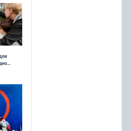
ой сезон
для
дно
ок —
ять
 и без