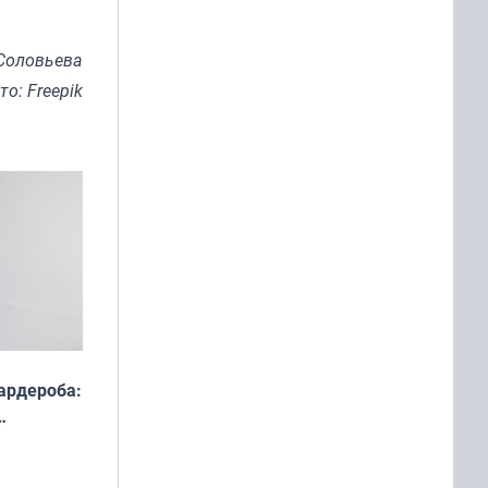
Соловьева
то: Freepik
ардероба:
ды — как
о