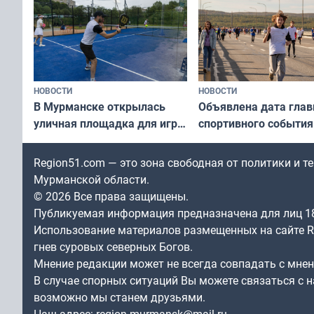
НОВОСТИ
НОВОСТИ
В Мурманске открылась
Объявлена дата глав
уличная площадка для игры
спортивного события
в падел
Заполярья: как заро
фестиваль «Гольфст
Region51.com — это зона свободная от политики и 
Мурманской области.
© 2026 Все права защищены.
Публикуемая информация предназначена для лиц 1
Использование материалов размещенных на сайте Re
гнев суровых северных Богов.
Мнение редакции может не всегда совпадать с мне
В случае спорных ситуаций Вы можете связаться с н
возможно мы станем друзьями.
Наш адрес:
region.murmansk@mail.ru