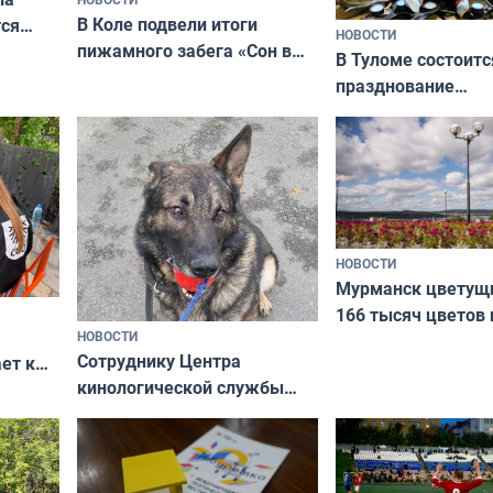
В Коле подвели итоги
ся
НОВОСТИ
пижамного забега «Сон в
годно,
В Туломе состоитс
Олимпийскую ночь»
празднование
Международного 
коренных народов
НОВОСТИ
Мурманск цветущи
166 тысяч цветов 
НОВОСТИ
вазонов
Сотруднику Центра
ет к
кинологической службы
ожников
ищут новый дом