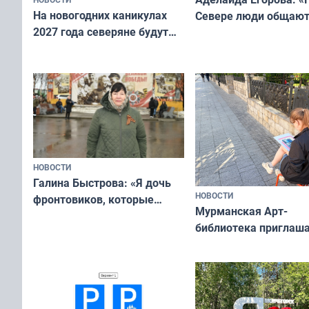
На новогодних каникулах
Севере люди общают
2027 года северяне будут
не потому, что это вы
отдыхать 11 дней
а потому что
ты им интересен»
НОВОСТИ
Галина Быстрова: «Я дочь
НОВОСТИ
фронтовиков, которые
Мурманская Арт-
приехали осваивать Север»
библиотека приглаша
сотрудничеству худ
и фотографов