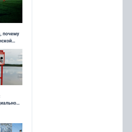
, почему
нской
у остался
:
циально
ся
мах