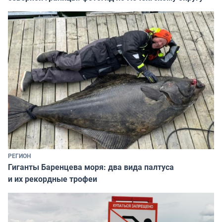
РЕГИОН
Гиганты Баренцева моря: два вида палтуса
и их рекордные трофеи