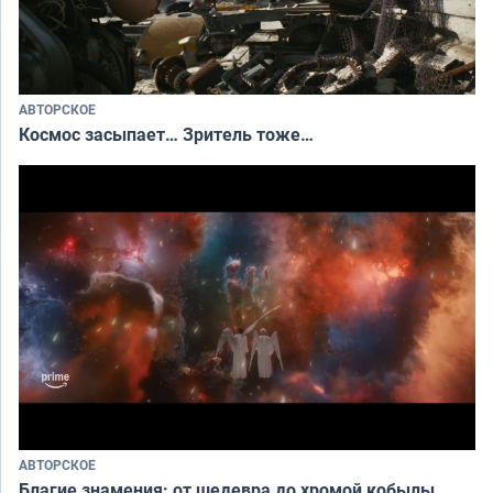
АВТОРСКОЕ
Космос засыпает… Зритель тоже…
АВТОРСКОЕ
Благие знамения: от шедевра до хромой кобылы