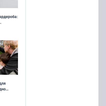
ардероба:
ды — как
о
ой сезон
для
дно
ок —
ять
 и без