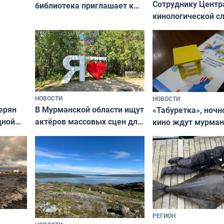
Сотруднику Центр
библиотека приглашает к
кинологической 
сотрудничеству художников
ищут новый дом
и фотографов
НОВОСТИ
НОВОСТИ
В Мурманской области ищут
ерян
«Табуретка», ночн
актёров массовых сцен для
дной
кино ждут мурман
съёмок в
та
выходные
короткометражном фильме
РЕГИОН