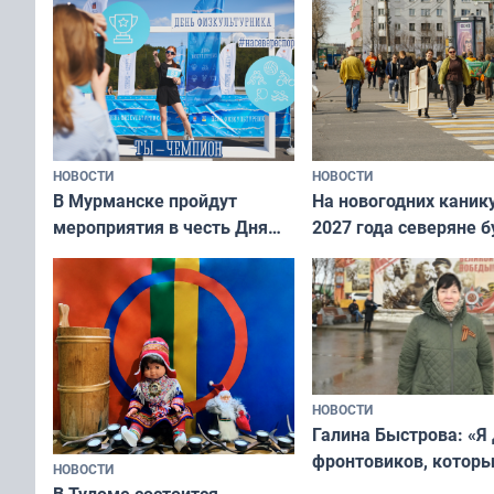
переплат
без дорогих средств
НОВОСТИ
НОВОСТИ
В Мурманске пройдут
На новогодних каник
мероприятия в честь Дня
2027 года северяне б
физкультурника
отдыхать 11 дней
НОВОСТИ
Галина Быстрова: «Я
фронтовиков, котор
НОВОСТИ
приехали осваивать 
В Туломе состоится