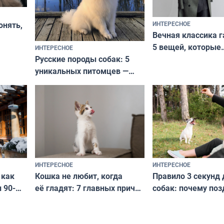
ИНТЕРЕСНОЕ
онять,
Вечная классика г
5 вещей, которые
ИНТЕРЕСНОЕ
верьте
Русские породы собак: 5
не выходят из мо
уникальных питомцев —
выглядеть стильн
национальные сокровища
и актуально в люб
с удивительной историей
и характером
ИНТЕРЕСНОЕ
ИНТЕРЕСНОЕ
Кошка не любит, когда
Правило 3 секунд 
 как
её гладят: 7 главных причин
собак: почему поз
 90-
и как исправить — как найти
ругать за проступ
подход даже к самому
научитесь объясн
о без
независимому питомцу
питомцу всё сразу