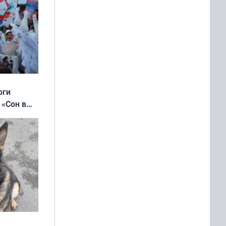
оги
 «Сон в
ь»