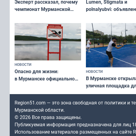
Эксперт рассказал, почему
Lumen, Stigmata и
чемпионат Мурманской
polnalyubvi: объявле
области по футболу остался
хедлайнеры фестива
незамеченным
«Имандра» в 2026 го
НОВОСТИ
Опасно для жизни:
НОВОСТИ
В Мурманске открыл
в Мурманске официально
уличная площадка д
запретили купаться
в падел
в городских водоёмах
Region51.com — это зона свободная от политики и 
Мурманской области.
© 2026 Все права защищены.
Публикуемая информация предназначена для лиц 1
Использование материалов размещенных на сайте Re