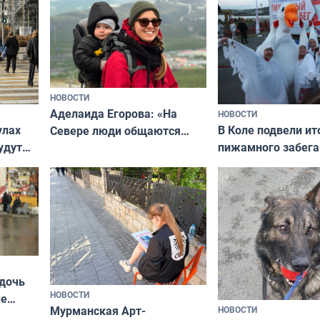
криков
НОВОСТИ
Аделаида Егорова: «На
НОВОСТИ
В Коле подвели ит
улах
Севере люди общаются
пижамного забега
удут
не потому, что это выгодно,
Олимпийскую ноч
а потому что
ты им интересен»
 дочь
НОВОСТИ
ые
Мурманская Арт-
НОВОСТИ
Север»