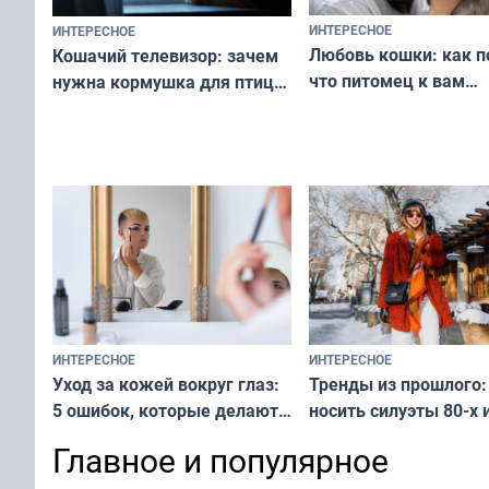
ИНТЕРЕСНОЕ
ИНТЕРЕСНОЕ
Любовь кошки: как п
Кошачий телевизор: зачем
что питомец к вам
нужна кормушка для птиц
не равнодушен — про
за окном — простое
вашу с ним связь
решение от скуки и стресса
у питомца
ИНТЕРЕСНОЕ
ИНТЕРЕСНОЕ
Тренды из прошлого:
Уход за кожей вокруг глаз:
носить силуэты 80-х и
5 ошибок, которые делают
х — как выглядеть
все — как исправить
Главное и популярное
современно и стильн
и вернуть свежий взгляд