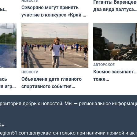
НОВОСТИ
Гиганты Баренцев
Северяне могут принять
два вида палтуса
ны
участие в конкурсе «Край у
и их рекордные т
ля
северной границы: фотогид
да
по Печенгскому округу»
АВТОРСКОЕ
Космос засыпает…
НОВОСТИ
ась
Объявлена дата главного
тоже…
ля игры
спортивного события
Заполярья: как зарождался
фестиваль «Гольфстрим»
территория добрых новостей. Мы — региональное информац
8+.
gion51.com допускается только при наличии прямой и ак