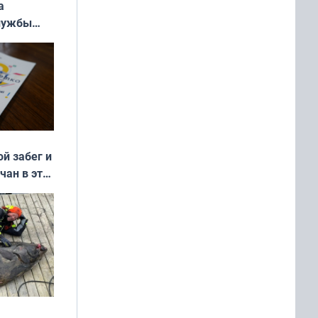
а
службы
ой забег и
чан в эти