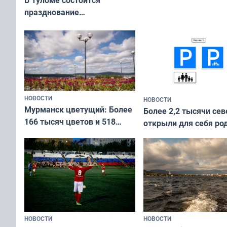
празднование
Международного дня
коренных народов мира
НОВОСТИ
НОВОСТИ
Мурманск цветущий: Более
Более 2,2 тысячи сев
166 тысяч цветов и 518
открыли для себя ро
вазонов
край в рамках проек
«Туризм для своих»
НОВОСТИ
НОВОСТИ