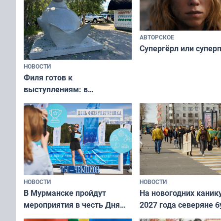
АВТОРСКОЕ
Супергёрл или супер
НОВОСТИ
Филя готов к
выступлениям: в
мурманском океанариуме
рассказали о состоянии
тюленей
НОВОСТИ
НОВОСТИ
В Мурманске пройдут
На новогодних каник
мероприятия в честь Дня
2027 года северяне б
физкультурника
отдыхать 11 дней