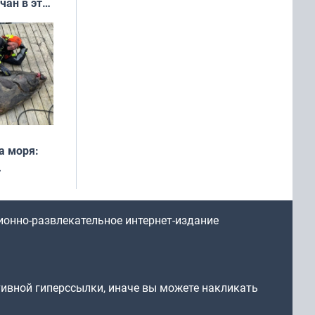
чан в эти
а моря:
рофеи
ионно-развлекательное интернет-издание
тивной гиперссылки, иначе вы можете накликать