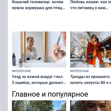
Любовь кошки: как п
Кошачий телевизор: зачем
что питомец к вам
нужна кормушка для птиц
не равнодушен — про
за окном — простое
вашу с ним связь
решение от скуки и стресса
у питомца
ИНТЕРЕСНОЕ
ИНТЕРЕСНОЕ
Тренды из прошлого:
Уход за кожей вокруг глаз:
носить силуэты 80-х и
5 ошибок, которые делают
х — как выглядеть
все — как исправить
Главное и популярное
современно и стильн
и вернуть свежий взгляд
переплат
без дорогих средств