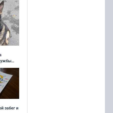
а
службы
ой забег и