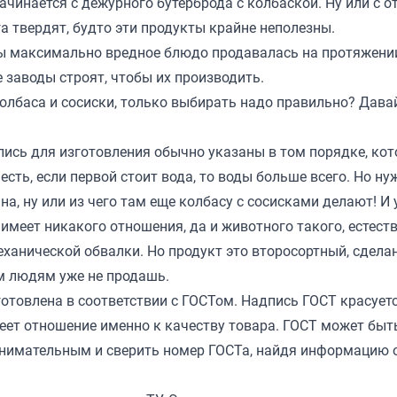
чинается с дежурного бутерброда с колбаской. Ну или с о
га твердят, будто эти продукты крайне неполезны.
обы максимально вредное блюдо продавалась на протяжени
е заводы строят, чтобы их производить.
олбаса и сосиски, только выбирать надо правильно? Дава
ались для изготовления обычно указаны в том порядке, ко
есть, если первой стоит вода, то воды больше всего. Но ну
ина, ну или из чего там еще колбасу с сосисками делают! И
имеет никакого отношения, да и животного такого, естеств
еханической обвалки. Но продукт это второсортный, сделан
ым людям уже не продашь.
готовлена в соответствии с ГОСТом. Надпись ГОСТ красует
меет отношение именно к качеству товара. ГОСТ может быть
 внимательным и сверить номер ГОСТа, найдя информацию 