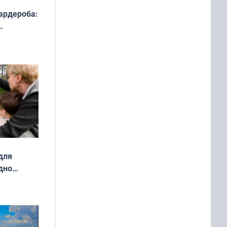
ардероба:
ды — как
о
ой сезон
для
дно
ок —
ять
 и без