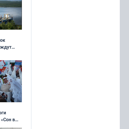
жок
 ждут
выходные
оги
 «Сон в
ь»