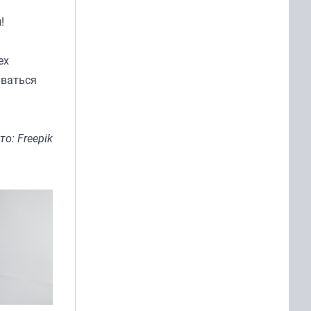
!
ех
аваться
то: Freepik