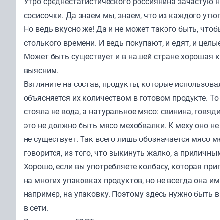
Утро среднестатистического россиянина зачастую на
сосисочки. Да знаем мы, знаем, что из каждого утю
Но ведь вкусно же! Да и не может такого быть, чт
столького времени. И ведь покупают, и едят, и целы
Может быть существует и в нашей стране хорошая к
выясним.
Взгляните на состав, продукты, которые использов
объясняется их количеством в готовом продукте. То 
стояла не вода, а натуральное мясо: свинина, говяд
это не должно быть мясо мехобвалки. К меху оно не 
не существует. Так всего лишь обозначается мясо м
говорится, из того, что выкинуть жалко, а приличн
Хорошо, если вы употребляете колбасу, которая при
на многих упаковках продуктов, но не всегда она и
например, на упаковку. Поэтому здесь нужно быть
в сети.