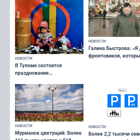
НОВОСТИ
Галина Быстрова: «Я
фронтовиков, котор
НОВОСТИ
приехали осваивать 
В Туломе состоится
празднование
Международного дня
коренных народов мира
НОВОСТИ
НОВОСТИ
Мурманск цветущий: Более
Более 2,2 тысячи сев