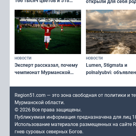
166 тысяч цветов и 518
открыли для себя ро
вазонов
край в рамках проек
«Туризм для своих»
НОВОСТИ
НОВОСТИ
Эксперт рассказал, почему
Lumen, Stigmata и
чемпионат Мурманской
polnalyubvi: объявле
области по футболу остался
хедлайнеры фестива
незамеченным
«Имандра» в 2026 го
Region51.com — это зона свободная от политики и 
Мурманской области.
© 2026 Все права защищены.
Публикуемая информация предназначена для лиц 1
Использование материалов размещенных на сайте Re
гнев суровых северных Богов.