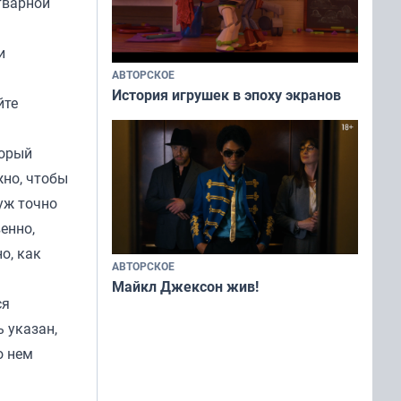
тварной
и
АВТОРСКОЕ
История игрушек в эпоху экранов
йте
торый
жно, чтобы
 уж точно
енно,
о, как
АВТОРСКОЕ
Майкл Джексон жив!
ся
 указан,
о нем