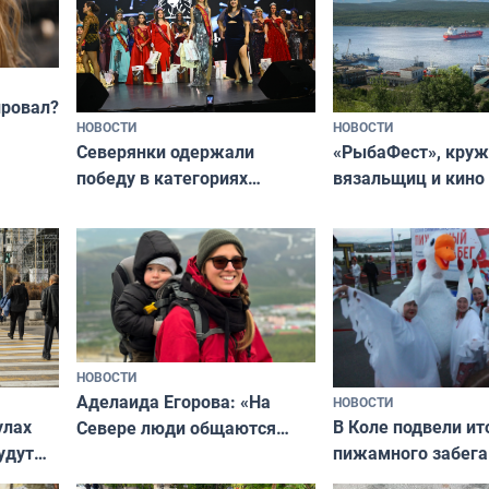
провал?
НОВОСТИ
НОВОСТИ
«РыбаФест», кру
Северянки одержали
вязальщиц и кино
победу в категориях
мурманчан в эти 
всероссийского конкурса
«Мисс и Миссис Великая
Русь»
НОВОСТИ
Аделаида Егорова: «На
НОВОСТИ
В Коле подвели ит
улах
Севере люди общаются
пижамного забега
удут
не потому, что это выгодно,
Олимпийскую ноч
а потому что