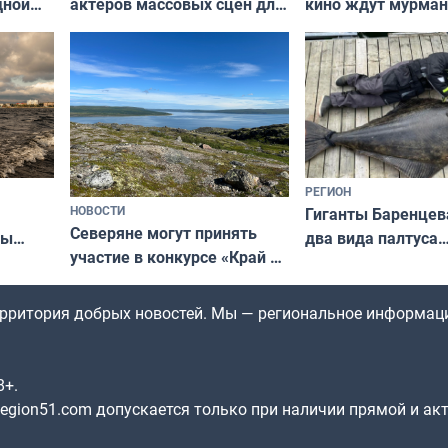
актёров массовых сцен для
дной
кино ждут мурман
съёмок в
та
выходные
короткометражном фильме
РЕГИОН
НОВОСТИ
Гиганты Баренцев
Северяне могут принять
два вида палтуса
ны
участие в конкурсе «Край у
и их рекордные т
ля
северной границы: фотогид
да
по Печенгскому округу»
территория добрых новостей. Мы — региональное информац
8+.
gion51.com допускается только при наличии прямой и ак