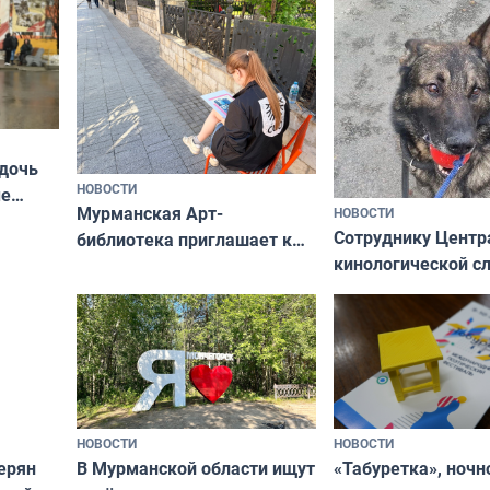
ты им интересен»
 дочь
НОВОСТИ
ые
Мурманская Арт-
НОВОСТИ
Север»
Сотруднику Центр
библиотека приглашает к
кинологической 
сотрудничеству художников
ищут новый дом
и фотографов
НОВОСТИ
НОВОСТИ
В Мурманской области ищут
ерян
«Табуретка», ночн