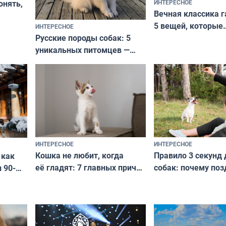
ИНТЕРЕСНОЕ
онять,
Вечная классика г
5 вещей, которые
ИНТЕРЕСНОЕ
верьте
Русские породы собак: 5
не выходят из мо
уникальных питомцев —
выглядеть стильн
национальные сокровища
и актуально в люб
с удивительной историей
и характером
ИНТЕРЕСНОЕ
ИНТЕРЕСНОЕ
Кошка не любит, когда
Правило 3 секунд 
 как
её гладят: 7 главных причин
собак: почему поз
 90-
и как исправить — как найти
ругать за проступ
подход даже к самому
научитесь объясн
о без
независимому питомцу
питомцу всё сразу
криков