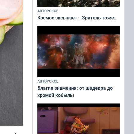
АВТОРСКОЕ
Космос засыпает… Зритель тоже…
АВТОРСКОЕ
Благие знамения: от шедевра до
хромой кобылы