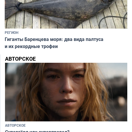
РЕГИОН
Гиганты Баренцева моря: два вида палтуса
и их рекордные трофеи
АВТОРСКОЕ
АВТОРСКОЕ
Супергёрл или суперпровал?