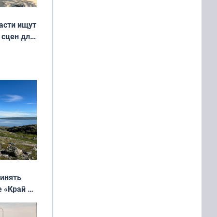
асти ищут
 сцен для
м фильме
ринять
е «Край у
: фотогид
ругу»