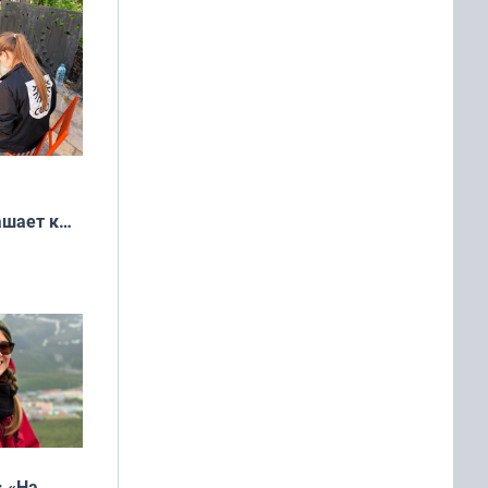
ашает к
удожников
: «На