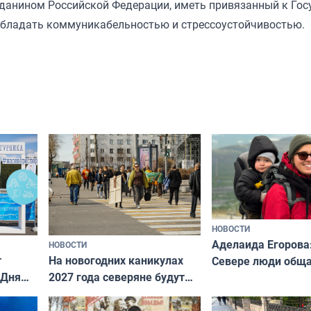
данином Российской Федерации, иметь привязанный к Гос
 обладать коммуникабельностью и стрессоустойчивостью.
НОВОСТИ
Аделаида Егорова
НОВОСТИ
т
На новогодних каникулах
Севере люди общ
 Дня
2027 года северяне будут
не потому, что это
отдыхать 11 дней
а потому что
ты им интересен»