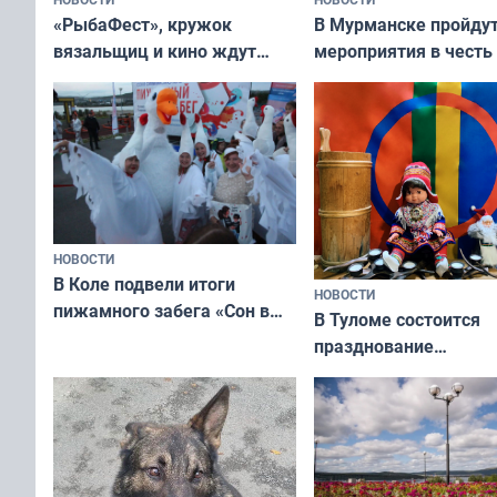
«РыбаФест», кружок
В Мурманске пройду
вязальщиц и кино ждут
мероприятия в честь
мурманчан в эти выходные
физкультурника
НОВОСТИ
В Коле подвели итоги
НОВОСТИ
пижамного забега «Сон в
В Туломе состоится
Олимпийскую ночь»
празднование
Международного дн
коренных народов м