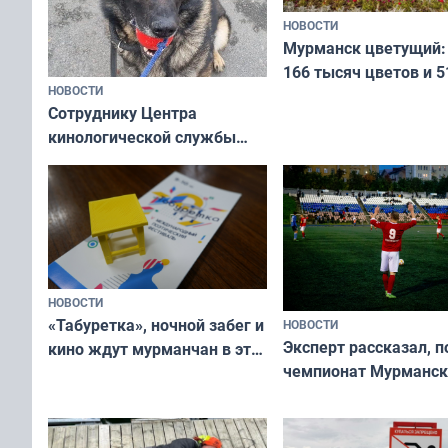
НОВОСТИ
Мурманск цветущий:
166 тысяч цветов и 5
НОВОСТИ
вазонов
Сотруднику Центра
кинологической службы
ищут новый дом
НОВОСТИ
«Табуретка», ночной забег и
НОВОСТИ
Эксперт рассказал, 
кино ждут мурманчан в эти
чемпионат Мурманск
выходные
области по футболу о
незамеченным