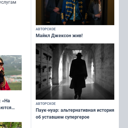
услугам
АВТОРСКОЕ
Майкл Джексон жив!
: «На
АВТОРСКОЕ
аются
Паук-нуар: альтернативная история
 выгодно,
об уставшем супергерое