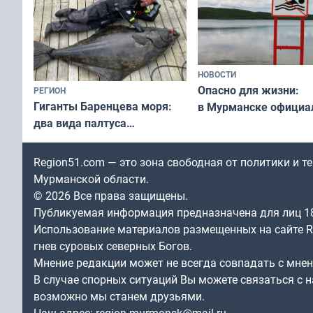
НОВОСТИ
Опасно для жизни:
РЕГИОН
Гиганты Баренцева моря:
в Мурманске официа
два вида палтуса
запретили купаться
и их рекордные трофеи
в городских водоёма
Region51.com — это зона свободная от политики и 
Мурманской области.
© 2026 Все права защищены.
Публикуемая информация предназначена для лиц 1
Использование материалов размещенных на сайте Re
гнев суровых северных Богов.
Мнение редакции может не всегда совпадать с мне
В случае спорных ситуаций Вы можете связаться с н
возможно мы станем друзьями.
Наш адрес:
region.murmansk@mail.ru