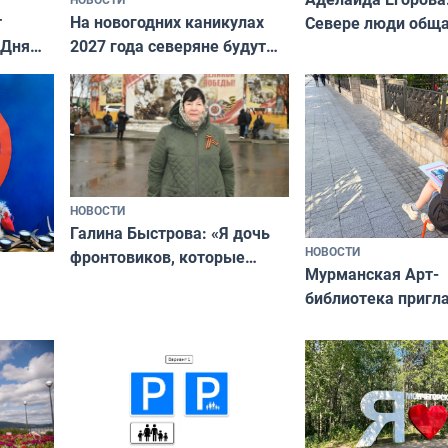
т
На новогодних каникулах
Севере люди общ
 Дня
2027 года северяне будут
не потому, что это
отдыхать 11 дней
а потому что
ты им интересен»
НОВОСТИ
Галина Быстрова: «Я дочь
НОВОСТИ
фронтовиков, которые
Мурманская Арт-
приехали осваивать Север»
библиотека пригл
сотрудничеству х
я
и фотографов
ира