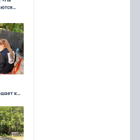
аются
 выгодно,
ашает к
удожников