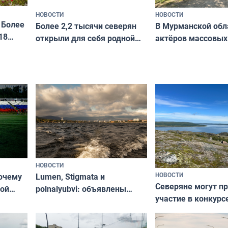
НОВОСТИ
НОВОСТИ
 Более
В Мурманской обл
Более 2,2 тысячи северян
18
актёров массовых
открыли для себя родной
съёмок в
край в рамках проекта
короткометражно
«Туризм для своих»
НОВОСТИ
НОВОСТИ
почему
Lumen, Stigmata и
Северяне могут п
ой
polnalyubvi: объявлены
участие в конкурс
стался
хедлайнеры фестиваля
северной границы
«Имандра» в 2026 года
по Печенгскому ок