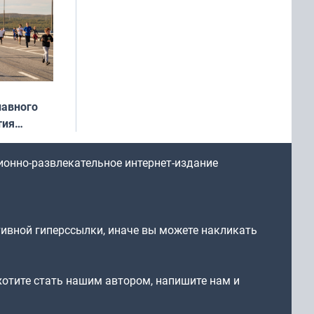
лавного
тия
арождался
стрим»
ионно-развлекательное интернет-издание
тивной гиперссылки, иначе вы можете накликать
 хотите стать нашим автором, напишите нам и