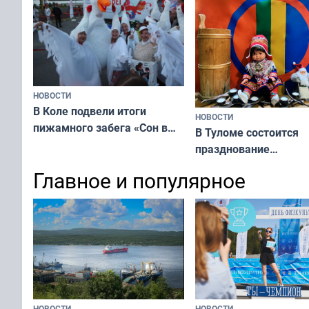
НОВОСТИ
В Коле подвели итоги
НОВОСТИ
пижамного забега «Сон в
В Туломе состоится
Олимпийскую ночь»
празднование
Международного дн
Главное и популярное
коренных народов м
НОВОСТИ
НОВОСТИ