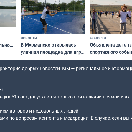
НОВОСТИ
НОВОСТИ
В Мурманске открылась
Объявлена дата г
льно
уличная площадка для игры
спортивного собы
в падел
Заполярья: как з
х
фестиваль «Гольф
территория добрых новостей. Мы — региональное информац
8+.
gion51.com допускается только при наличии прямой и ак
нием авторов и недовольных людей.
ами по вопросам контента и модерации. В случае, если вы