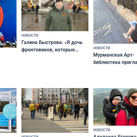
НОВОСТИ
Галина Быстрова: «Я дочь
НОВОСТИ
фронтовиков, которые
Мурманская Арт-
приехали осваивать Север»
библиотека пригл
сотрудничеству х
я
и фотографов
ира
НОВОСТИ
Аделаида Егорова
НОВОСТИ