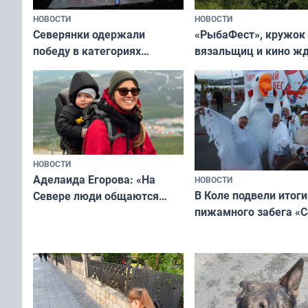
НОВОСТИ
НОВОСТИ
«РыбаФест», кружок
Северянки одержали
вязальщиц и кино ж
победу в категориях
мурманчан в эти вы
всероссийского конкурса
«Мисс и Миссис Великая
Русь»
НОВОСТИ
Аделаида Егорова: «На
НОВОСТИ
В Коле подвели итоги
Севере люди общаются
пижамного забега «С
не потому, что это выгодно,
Олимпийскую ночь»
а потому что
ты им интересен»