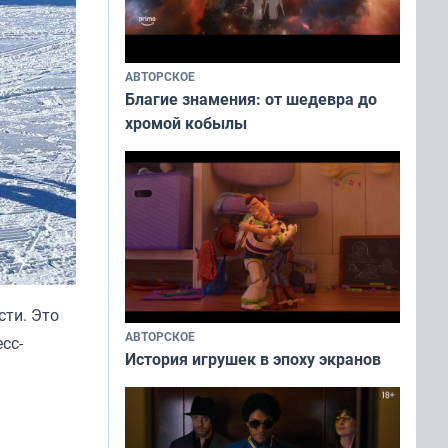
АВТОРСКОЕ
Благие знамения: от шедевра до
хромой кобылы
сти. Это
АВТОРСКОЕ
сс-
История игрушек в эпоху экранов