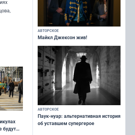
иях
цова,
АВТОРСКОЕ
Майкл Джексон жив!
АВТОРСКОЕ
Паук-нуар: альтернативная история
никулах
об уставшем супергерое
е будут