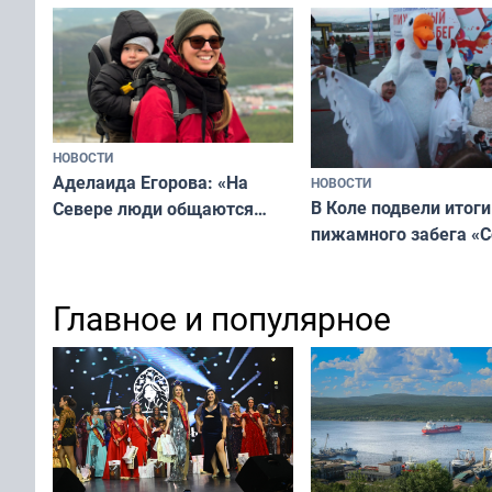
мурманчан в эти вы
всероссийского конкурса
«Мисс и Миссис Великая
Русь»
НОВОСТИ
Аделаида Егорова: «На
НОВОСТИ
В Коле подвели итоги
Севере люди общаются
пижамного забега «С
не потому, что это выгодно,
Олимпийскую ночь»
а потому что
ты им интересен»
Главное и популярное