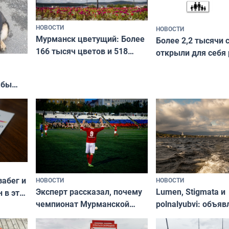
НОВОСТИ
НОВОСТИ
Мурманск цветущий: Более
Более 2,2 тысячи 
166 тысяч цветов и 518
открыли для себя
вазонов
край в рамках про
«Туризм для своих
жбы
забег и
НОВОСТИ
НОВОСТИ
Эксперт рассказал, почему
Lumen, Stigmata и
 в эти
чемпионат Мурманской
polnalyubvi: объя
области по футболу остался
хедлайнеры фест
незамеченным
«Имандра» в 2026 