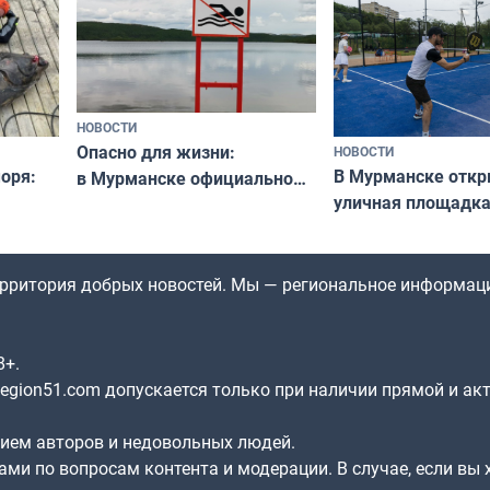
НОВОСТИ
Опасно для жизни:
НОВОСТИ
оря:
В Мурманске отк
в Мурманске официально
уличная площадка
запретили купаться
еи
в падел
в городских водоёмах
территория добрых новостей. Мы — региональное информац
8+.
gion51.com допускается только при наличии прямой и ак
нием авторов и недовольных людей.
ами по вопросам контента и модерации. В случае, если вы