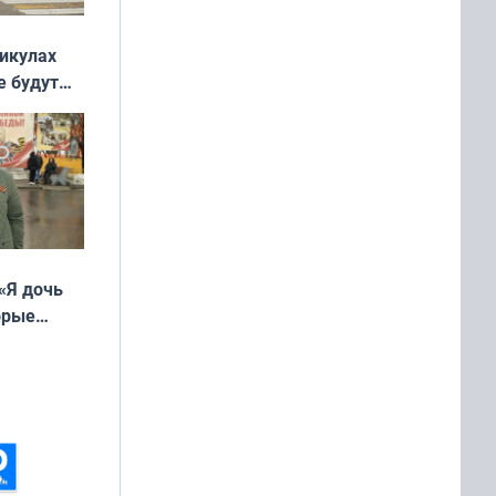
никулах
е будут
«Я дочь
орые
ть Север»