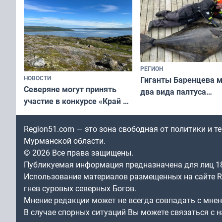
РЕГИОН
НОВОСТИ
Гиганты Баренцева м
Северяне могут принять
два вида палтуса
участие в конкурсе «Край у
и их рекордные троф
северной границы: фотогид
по Печенгскому округу»
Region51.com — это зона свободная от политики и 
Мурманской области.
© 2026 Все права защищены.
Публикуемая информация предназначена для лиц 1
Использование материалов размещенных на сайте Re
гнев суровых северных Богов.
Мнение редакции может не всегда совпадать с мне
В случае спорных ситуаций Вы можете связаться с н