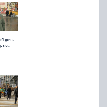
«Я дочь
орые
ть Север»