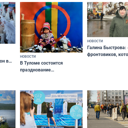
ходные
физкультурника
отдыхать 11 дней
НОВОСТИ
Галина Быстрова: 
фронтовиков, кот
НОВОСТИ
он в
приехали осваива
В Туломе состоится
празднование
Международного дня
коренных народов мира