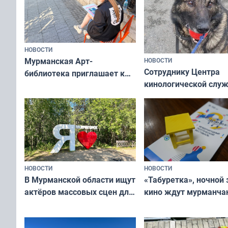
НОВОСТИ
Мурманская Арт-
НОВОСТИ
Сотруднику Центра
библиотека приглашает к
кинологической слу
сотрудничеству художников
ищут новый дом
и фотографов
НОВОСТИ
НОВОСТИ
В Мурманской области ищут
«Табуретка», ночной 
актёров массовых сцен для
кино ждут мурманчан
съёмок в
выходные
короткометражном фильме