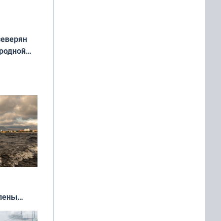
северян
 родной
екта
»
влены
иваля
года