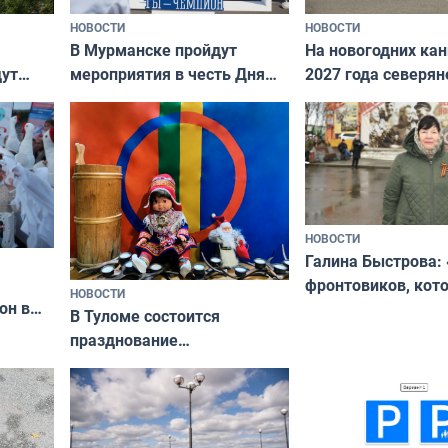
НОВОСТИ
НОВОСТИ
В Мурманске пройдут
На новогодних ка
дут
мероприятия в честь Дня
2027 года северян
ходные
физкультурника
отдыхать 11 дней
НОВОСТИ
Галина Быстрова: 
фронтовиков, кот
НОВОСТИ
он в
приехали осваива
В Туломе состоится
празднование
Международного дня
коренных народов мира