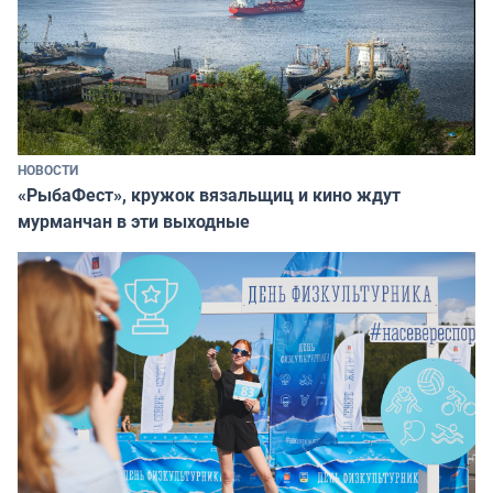
НОВОСТИ
«РыбаФест», кружок вязальщиц и кино ждут
мурманчан в эти выходные