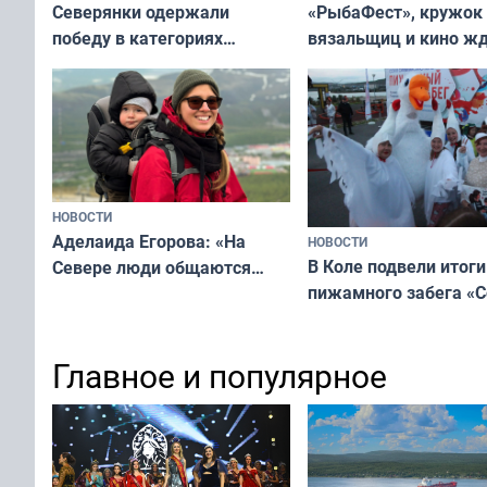
«РыбаФест», кружок
Северянки одержали
вязальщиц и кино ж
победу в категориях
мурманчан в эти вы
всероссийского конкурса
«Мисс и Миссис Великая
Русь»
НОВОСТИ
Аделаида Егорова: «На
НОВОСТИ
В Коле подвели итоги
Севере люди общаются
пижамного забега «С
не потому, что это выгодно,
Олимпийскую ночь»
а потому что
ты им интересен»
Главное и популярное