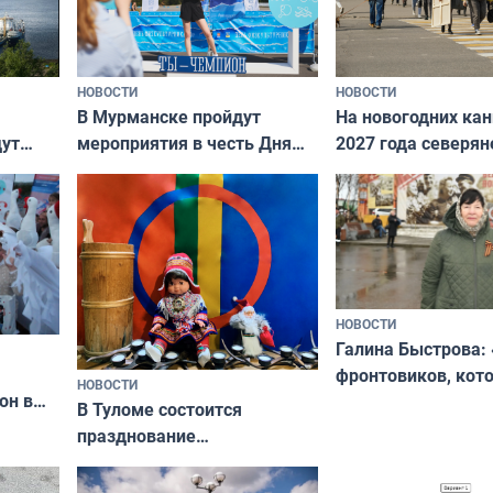
НОВОСТИ
НОВОСТИ
В Мурманске пройдут
На новогодних ка
дут
мероприятия в честь Дня
2027 года северян
ходные
физкультурника
отдыхать 11 дней
НОВОСТИ
Галина Быстрова: 
фронтовиков, кот
НОВОСТИ
он в
приехали осваива
В Туломе состоится
празднование
Международного дня
коренных народов мира