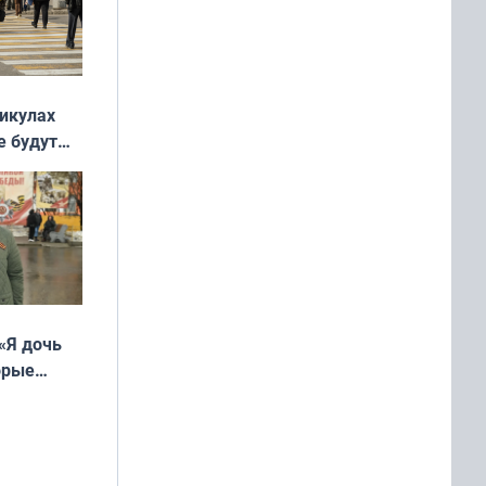
никулах
е будут
«Я дочь
орые
ть Север»