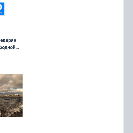
северян
 родной
екта
»