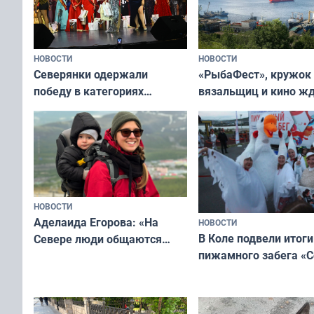
НОВОСТИ
НОВОСТИ
«РыбаФест», кружок
Северянки одержали
вязальщиц и кино ж
победу в категориях
мурманчан в эти вы
всероссийского конкурса
«Мисс и Миссис Великая
Русь»
НОВОСТИ
Аделаида Егорова: «На
НОВОСТИ
В Коле подвели итоги
Севере люди общаются
пижамного забега «С
не потому, что это выгодно,
Олимпийскую ночь»
а потому что
ты им интересен»