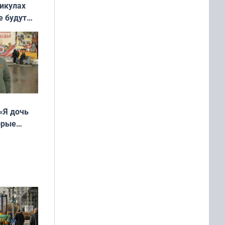
никулах
е будут
«Я дочь
орые
ть Север»