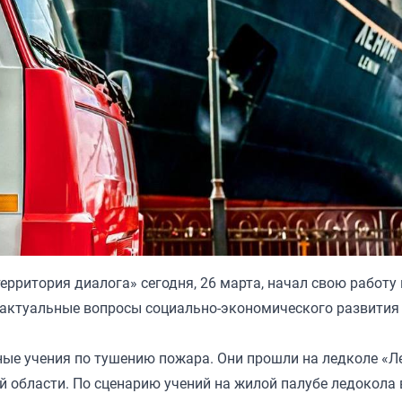
рритория диалога» сегодня, 26 марта, начал свою работу 
т актуальные вопросы социально-экономического развития
ые учения по тушению пожара. Они прошли на ледколе «Л
 области. По сценарию учений на жилой палубе ледокола