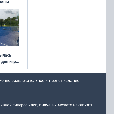
влены
иваля
года
рылась
 для игры
ионно-развлекательное интернет-издание
тивной гиперссылки, иначе вы можете накликать