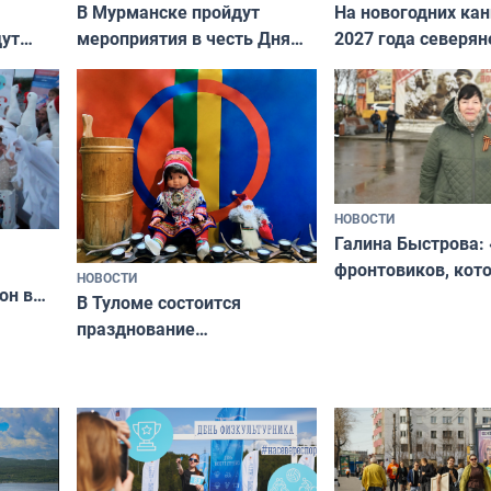
В Мурманске пройдут
На новогодних ка
дут
мероприятия в честь Дня
2027 года северян
ходные
физкультурника
отдыхать 11 дней
НОВОСТИ
Галина Быстрова: 
фронтовиков, кот
НОВОСТИ
он в
приехали осваива
В Туломе состоится
празднование
Международного дня
коренных народов мира