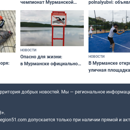
чемпионат Мурманской
polnalyubvi: объя
области по футболу остался
хедлайнеры фест
незамеченным
«Имандра» в 2026 
НОВОСТИ
Опасно для жизни:
НОВОСТИ
оря:
В Мурманске отк
в Мурманске официально
уличная площадка
запретили купаться
еи
в падел
в городских водоёмах
территория добрых новостей. Мы — региональное информац
8+.
gion51.com допускается только при наличии прямой и ак