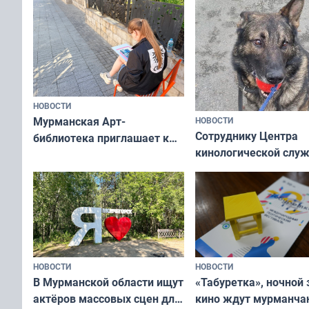
НОВОСТИ
Мурманская Арт-
НОВОСТИ
Сотруднику Центра
библиотека приглашает к
кинологической слу
сотрудничеству художников
ищут новый дом
и фотографов
НОВОСТИ
НОВОСТИ
В Мурманской области ищут
«Табуретка», ночной 
актёров массовых сцен для
кино ждут мурманчан