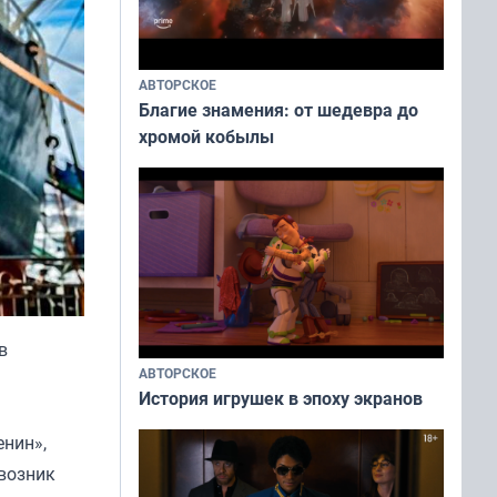
АВТОРСКОЕ
Благие знамения: от шедевра до
хромой кобылы
в
АВТОРСКОЕ
История игрушек в эпоху экранов
енин»,
 возник