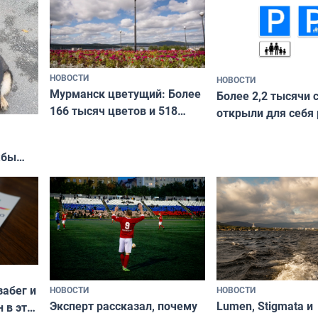
НОВОСТИ
НОВОСТИ
Мурманск цветущий: Более
Более 2,2 тысячи 
166 тысяч цветов и 518
открыли для себя
вазонов
край в рамках про
«Туризм для своих
жбы
забег и
НОВОСТИ
НОВОСТИ
Эксперт рассказал, почему
Lumen, Stigmata и
 в эти