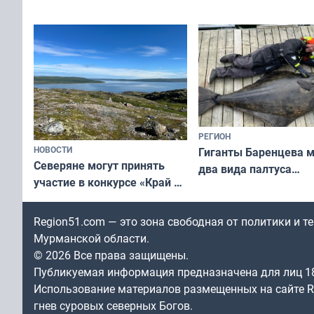
съёмок в
выходные
короткометражном фильме
РЕГИОН
НОВОСТИ
Гиганты Баренцева м
Северяне могут принять
два вида палтуса
участие в конкурсе «Край у
и их рекордные троф
северной границы: фотогид
по Печенгскому округу»
Region51.com — это зона свободная от политики и 
Мурманской области.
© 2026 Все права защищены.
Публикуемая информация предназначена для лиц 1
Использование материалов размещенных на сайте Re
гнев суровых северных Богов.