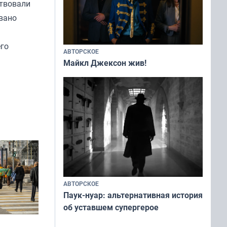
ствовали
овано
его
АВТОРСКОЕ
Майкл Джексон жив!
АВТОРСКОЕ
Паук-нуар: альтернативная история
об уставшем супергерое