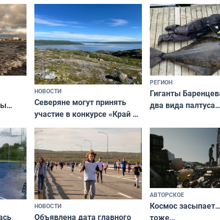
съёмок в
та
выходные
короткометражном фильме
РЕГИОН
НОВОСТИ
Гиганты Баренцев
Северяне могут принять
два вида палтуса
ны
участие в конкурсе «Край у
и их рекордные т
ля
северной границы: фотогид
да
по Печенгскому округу»
АВТОРСКОЕ
Космос засыпает…
НОВОСТИ
ась
Объявлена дата главного
тоже…