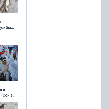
а
службы
оги
 «Сон в
ь»