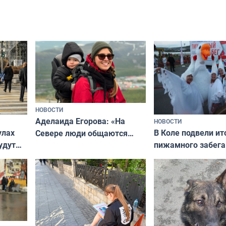
НОВОСТИ
Аделаида Егорова: «На
НОВОСТИ
В Коле подвели ит
улах
Севере люди общаются
пижамного забега
удут
не потому, что это выгодно,
Олимпийскую ноч
а потому что
ты им интересен»