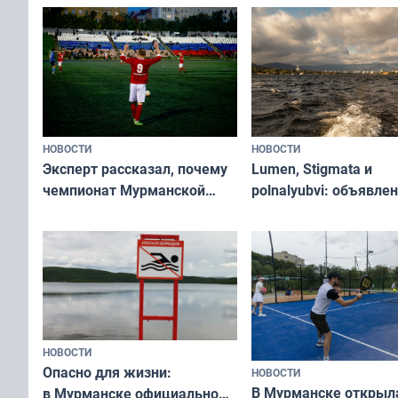
вазонов
край в рамках проек
«Туризм для своих»
НОВОСТИ
НОВОСТИ
Эксперт рассказал, почему
Lumen, Stigmata и
чемпионат Мурманской
polnalyubvi: объявле
области по футболу остался
хедлайнеры фестива
незамеченным
«Имандра» в 2026 го
НОВОСТИ
Опасно для жизни:
НОВОСТИ
В Мурманске открыл
в Мурманске официально