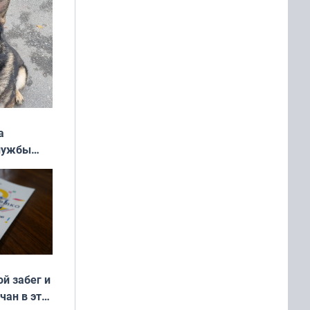
а
службы
ой забег и
чан в эти