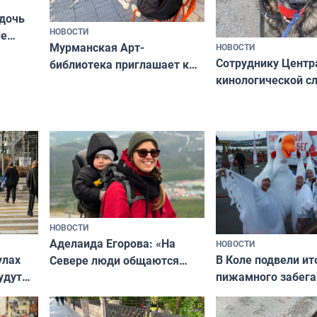
 дочь
НОВОСТИ
ые
Мурманская Арт-
НОВОСТИ
Север»
Сотруднику Центр
библиотека приглашает к
кинологической 
сотрудничеству художников
ищут новый дом
и фотографов
НОВОСТИ
Аделаида Егорова: «На
НОВОСТИ
В Коле подвели ит
улах
Севере люди общаются
пижамного забега
удут
не потому, что это выгодно,
Олимпийскую ноч
а потому что
ты им интересен»