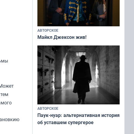
АВТОРСКОЕ
Майкл Джексон жив!
льмы
 Может
 тем
амого
АВТОРСКОЕ
Паук-нуар: альтернативная история
становкию
об уставшем супергерое