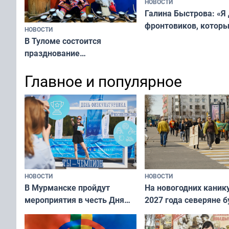
НОВОСТИ
Галина Быстрова: «Я
фронтовиков, котор
НОВОСТИ
приехали осваивать 
В Туломе состоится
празднование
Международного дня
Главное и популярное
коренных народов мира
НОВОСТИ
НОВОСТИ
В Мурманске пройдут
На новогодних каник
мероприятия в честь Дня
2027 года северяне б
физкультурника
отдыхать 11 дней