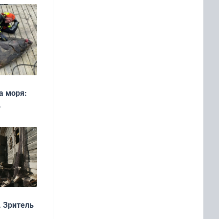
а моря:
рофеи
 Зритель