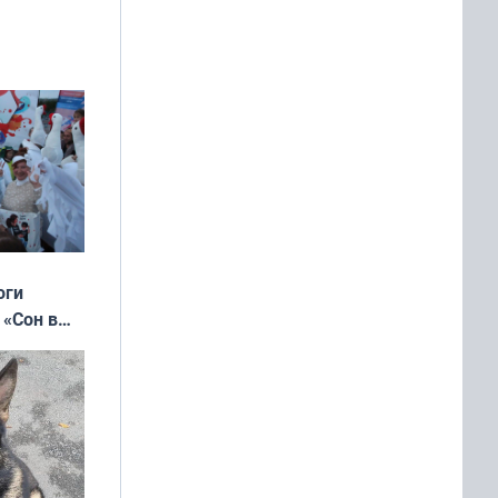
оги
 «Сон в
ь»