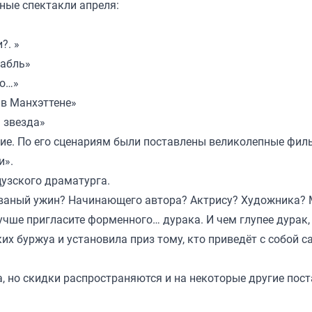
ные спектакли апреля:
?. »
рабль»
до…»
 в Манхэттене»
 звезда»
ие. По его сценариям были поставлены великолепные фи
и».
узского драматурга.
 званый ужин? Начинающего автора? Актрису? Художника?
Лучше пригласите форменного… дурака. И чем глупее дурак,
их буржуа и установила приз тому, кто приведёт с собой с
а, но скидки распространяются и на некоторые другие по