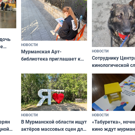
 дочь
НОВОСТИ
ые
Мурманская Арт-
НОВОСТИ
Север»
Сотруднику Центр
библиотека приглашает к
кинологической 
сотрудничеству художников
ищут новый дом
и фотографов
НОВОСТИ
НОВОСТИ
В Мурманской области ищут
ерян
«Табуретка», ночн
актёров массовых сцен для
дной
кино ждут мурман