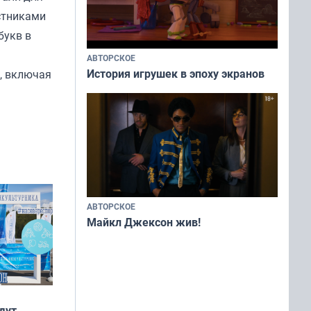
астниками
букв в
АВТОРСКОЕ
История игрушек в эпоху экранов
н, включая
АВТОРСКОЕ
Майкл Джексон жив!
дут