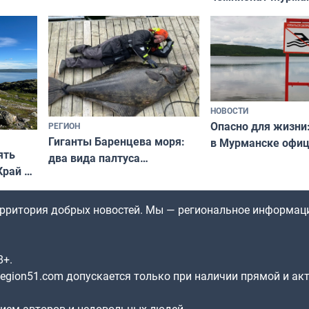
области по футбол
фильме
незамеченным
НОВОСТИ
Опасно для жизни
РЕГИОН
Гиганты Баренцева моря:
в Мурманске офи
ять
два вида палтуса
запретили купать
Край у
и их рекордные трофеи
в городских водоё
отогид
гу»
территория добрых новостей. Мы — региональное информац
8+.
gion51.com допускается только при наличии прямой и ак
нием авторов и недовольных людей.