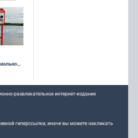
у остался
:
циально
ся
мах
ионно-развлекательное интернет-издание
тивной гиперссылки, иначе вы можете накликать