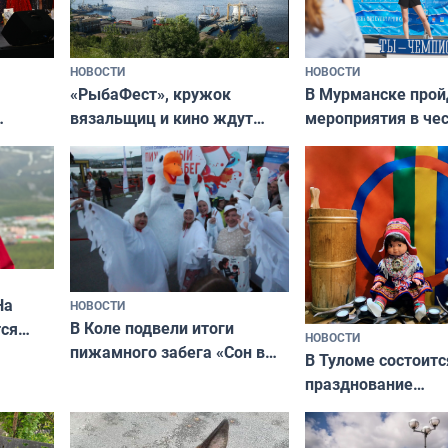
НОВОСТИ
НОВОСТИ
«РыбаФест», кружок
В Мурманске прой
вязальщиц и кино ждут
мероприятия в че
мурманчан в эти выходные
урса
физкультурника
кая
На
НОВОСТИ
В Коле подвели итоги
ся
НОВОСТИ
пижамного забега «Сон в
годно,
В Туломе состоитс
Олимпийскую ночь»
празднование
Международного 
коренных народов