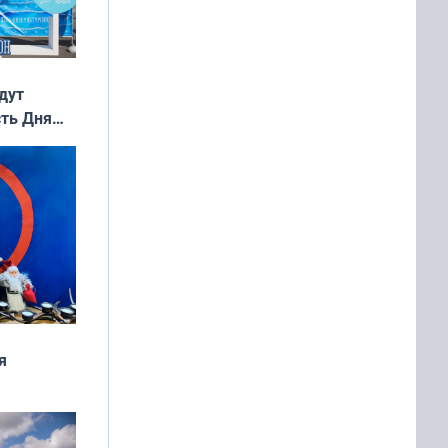
дут
сть Дня
я
дня
 мира