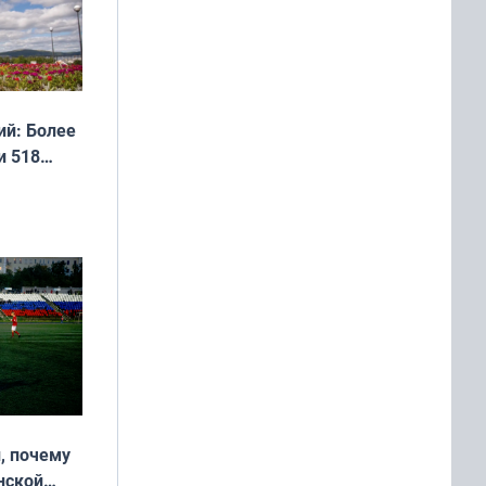
й: Более
и 518
, почему
нской