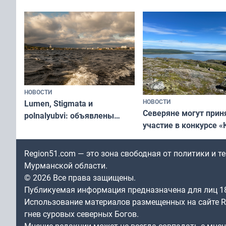
короткометражном 
«Туризм для своих»
НОВОСТИ
НОВОСТИ
Lumen, Stigmata и
Северяне могут прин
polnalyubvi: объявлены
участие в конкурсе «
хедлайнеры фестиваля
северной границы: ф
«Имандра» в 2026 года
по Печенгскому окру
Region51.com — это зона свободная от политики и 
Мурманской области.
© 2026 Все права защищены.
Публикуемая информация предназначена для лиц 1
Использование материалов размещенных на сайте Re
гнев суровых северных Богов.
Мнение редакции может не всегда совпадать с мне