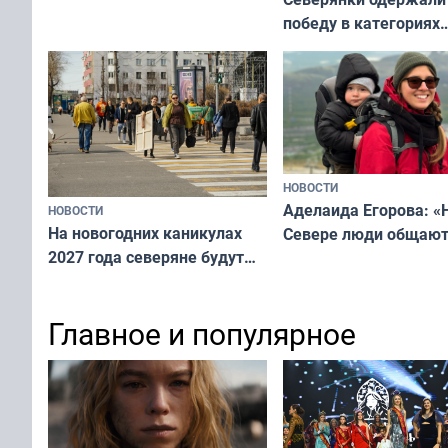
победу в категориях
всероссийского конк
«Мисс и Миссис Вели
Русь»
НОВОСТИ
Аделаида Егорова: «
НОВОСТИ
На новогодних каникулах
Севере люди общают
2027 года северяне будут
не потому, что это вы
отдыхать 11 дней
а потому что
ты им интересен»
Главное и популярное