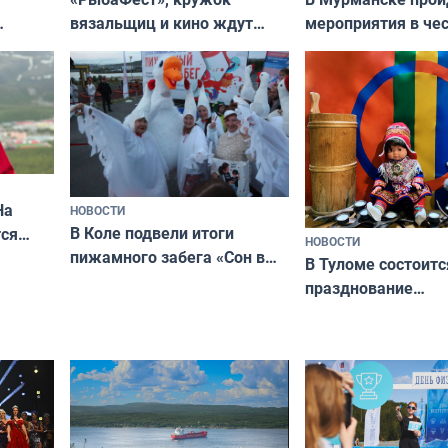
вязальщиц и кино ждут
мероприятия в че
мурманчан в эти выходные
урса
физкультурника
кая
На
НОВОСТИ
В Коле подвели итоги
ся
НОВОСТИ
пижамного забега «Сон в
годно,
В Туломе состоитс
Олимпийскую ночь»
празднование
Международного 
коренных народов