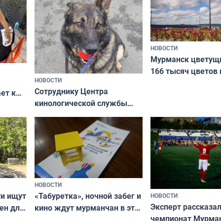
НОВОСТИ
Мурманск цветущи
166 тысяч цветов 
НОВОСТИ
вазонов
Сотруднику Центра
ет к
кинологической службы
ожников
ищут новый дом
НОВОСТИ
ти ищут
«Табуретка», ночной забег и
НОВОСТИ
Эксперт рассказал
ен для
кино ждут мурманчан в эти
чемпионат Мурма
выходные