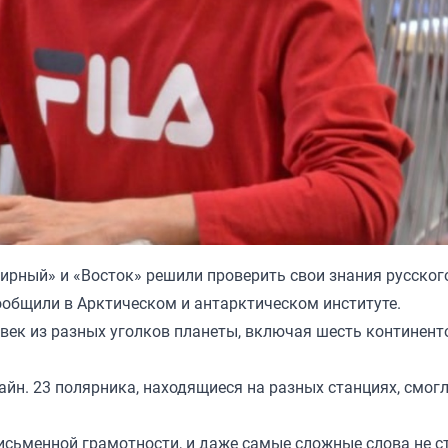
Мирный» и «Восток» решили проверить свои знания русског
ообщили в Арктическом и антарктическом институте.
век из разных уголков планеты, включая шесть континенто
айн. 23 полярника, находящиеся на разных станциях, смог
сьменной грамотности, и даже самые сложные слова не с