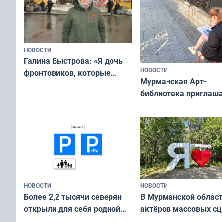
НОВОСТИ
Галина Быстрова: «Я дочь
НОВОСТИ
фронтовиков, которые
Мурманская Арт-
приехали осваивать Север»
библиотека приглаша
сотрудничеству худ
и фотографов
НОВОСТИ
НОВОСТИ
В Мурманской облас
Более 2,2 тысячи северян
актёров массовых сц
открыли для себя родной
съёмок в
край в рамках проекта