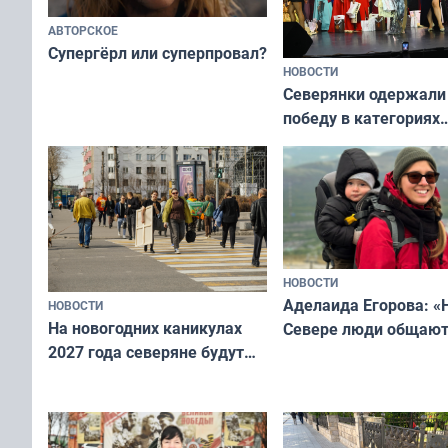
АВТОРСКОЕ
Супергёрл или суперпровал?
НОВОСТИ
Северянки одержали
победу в категориях
всероссийского конк
«Мисс и Миссис Вели
Русь»
НОВОСТИ
Аделаида Егорова: «
НОВОСТИ
На новогодних каникулах
Севере люди общают
2027 года северяне будут
не потому, что это вы
отдыхать 11 дней
а потому что
ты им интересен»