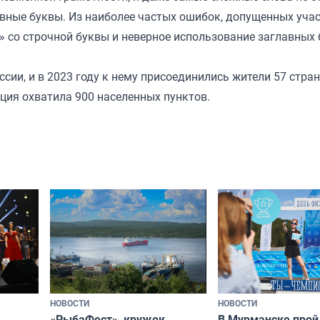
лавные буквы. Из наиболее частых ошибок, допущенных уч
» со строчной буквы и неверное использование заглавных 
ии, и в 2023 году к нему присоединились жители 57 стра
кция охватила 900 населенных пунктов.
НОВОСТИ
НОВОСТИ
«РыбаФест», кружок
В Мурманске прой