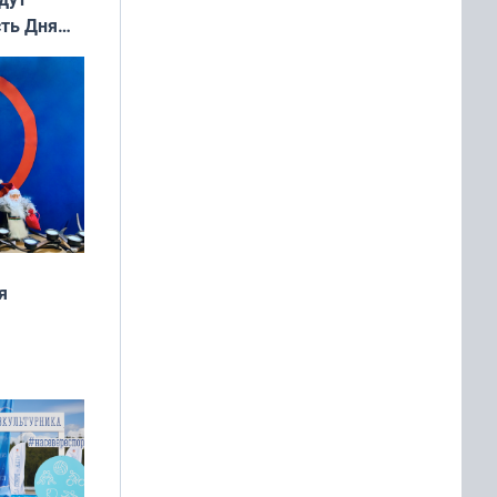
сть Дня
я
дня
 мира