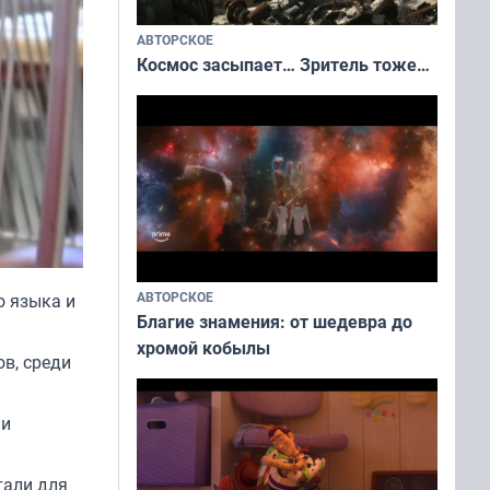
АВТОРСКОЕ
Космос засыпает… Зритель тоже…
АВТОРСКОЕ
о языка и
Благие знамения: от шедевра до
хромой кобылы
в, среди
ли
тали для