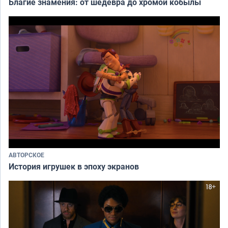
Благие знамения: от шедевра до хромой кобылы
АВТОРСКОЕ
История игрушек в эпоху экранов