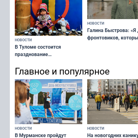
НОВОСТИ
Галина Быстрова: «Я
фронтовиков, котор
НОВОСТИ
приехали осваивать 
В Туломе состоится
празднование
Международного дня
Главное и популярное
коренных народов мира
НОВОСТИ
НОВОСТИ
В Мурманске пройдут
На новогодних каник