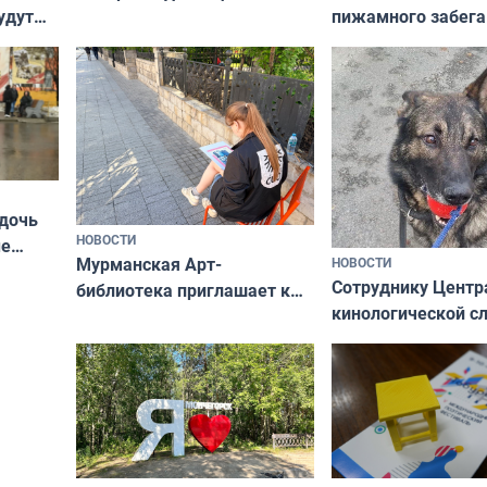
пижамного забега
удут
не потому, что это выгодно,
Олимпийскую ноч
а потому что
ты им интересен»
 дочь
НОВОСТИ
ые
Мурманская Арт-
НОВОСТИ
Север»
Сотруднику Центр
библиотека приглашает к
кинологической 
сотрудничеству художников
ищут новый дом
и фотографов