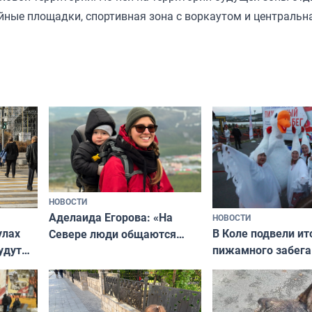
йные площадки, спортивная зона с воркаутом и центральна
НОВОСТИ
Аделаида Егорова: «На
НОВОСТИ
В Коле подвели ит
улах
Севере люди общаются
пижамного забега
удут
не потому, что это выгодно,
Олимпийскую ноч
а потому что
ты им интересен»