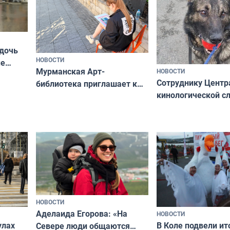
 дочь
НОВОСТИ
ые
Мурманская Арт-
НОВОСТИ
Север»
Сотруднику Центр
библиотека приглашает к
кинологической 
сотрудничеству художников
ищут новый дом
и фотографов
НОВОСТИ
Аделаида Егорова: «На
НОВОСТИ
В Коле подвели ит
улах
Севере люди общаются