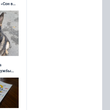
 «Сон в
ь»
а
службы