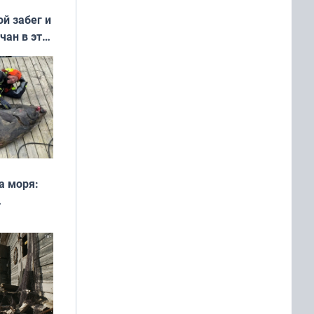
ой забег и
чан в эти
а моря:
рофеи