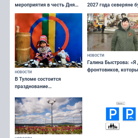
мероприятия в честь Дня
2027 года северяне б
физкультурника
отдыхать 11 дней
НОВОСТИ
Галина Быстрова: «Я
фронтовиков, котор
НОВОСТИ
приехали осваивать 
В Туломе состоится
празднование
Международного дня
коренных народов мира