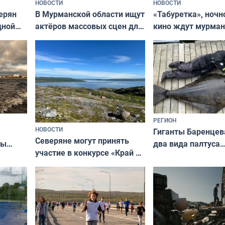
НОВОСТИ
НОВОСТИ
В Мурманской области ищут
ерян
«Табуретка», ночн
актёров массовых сцен для
дной
кино ждут мурман
съёмок в
та
выходные
короткометражном фильме
РЕГИОН
НОВОСТИ
Гиганты Баренцев
Северяне могут принять
два вида палтуса
ны
участие в конкурсе «Край у
и их рекордные т
ля
северной границы: фотогид
да
по Печенгскому округу»