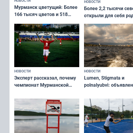
НОВОСТИ
НОВОСТИ
Мурманск цветущий: Более
Более 2,2 тысячи сев
166 тысяч цветов и 518
открыли для себя ро
вазонов
край в рамках проек
«Туризм для своих»
НОВОСТИ
НОВОСТИ
Эксперт рассказал, почему
Lumen, Stigmata и
чемпионат Мурманской
polnalyubvi: объявле
области по футболу остался
хедлайнеры фестива
незамеченным
«Имандра» в 2026 го