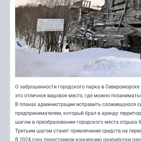
О заброшенности городского парка в Североморске 
это отличное видовое место, где можно позаниматьс
В планах администрации исправить сложившуюся си
предпринимателем, который брал в аренду террито
шагом в преобразовании городского места отдыха б
Третьим шагом станет привлечение средств на пере
В 2024 году представили концепцию разработки пар