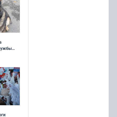
а
службы
оги